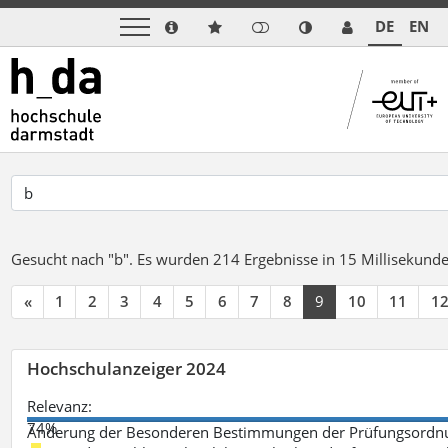
DE
EN
Gesucht nach "b".
Es wurden 214 Ergebnisse in 15 Millisekund
«
1
2
3
4
5
6
7
8
9
10
11
1
Hochschulanzeiger 2024
Relevanz:
74%
Änderung der Besonderen Bestimmungen der Prüfungsordnu