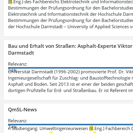
(
B
.Eng.) des Fachbereichs Elektrotechnik und Informationste
Bestimmungen der Prüfungsordnung für den Bachelorstudie
Elektrotechnik und Informationstechnik der Hochschule Darm
Bestimmungen der Prüfungsordnung für den Bachelorstudie
der Hochschule Darmstadt – University of Applied Sciences 
Bau und Erhalt von Straßen: Asphalt-Experte Vikto
Darmstadt
Relevanz:
74%
Universität Darmstadt (1996-2002) promovierte Prof. Dr. Vik
Ingenieurgesellschaft für Zuschlag- und Baustofftechnologie m
Asphalt und Boden. Seit 2013 ist er einer der beiden geschäf
dortigen Prüfstelle für Erd- und Straßenbau. Er ist Referent 
QmSL-News
Relevanz:
74%
n Studiengang: Umweltingenieurwesen (
B
.Eng.) Fachbereich