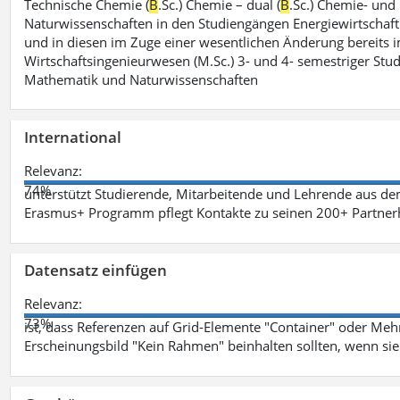
Technische Chemie (
B
.Sc.) Chemie – dual (
B
.Sc.) Chemie- und
Naturwissenschaften in den Studiengängen Energiewirtschaft
und in diesen im Zuge einer wesentlichen Änderung bereits im
Wirtschaftsingenieurwesen (M.Sc.) 3- und 4- semestriger St
Mathematik und Naturwissenschaften
International
Relevanz:
74%
unterstützt Studierende, Mitarbeitende und Lehrende aus de
Erasmus+ Programm pflegt Kontakte zu seinen 200+ Partnerh
Datensatz einfügen
Relevanz:
73%
ist, dass Referenzen auf Grid-Elemente "Container" oder Mehr
Erscheinungsbild "Kein Rahmen" beinhalten sollten, wenn sie