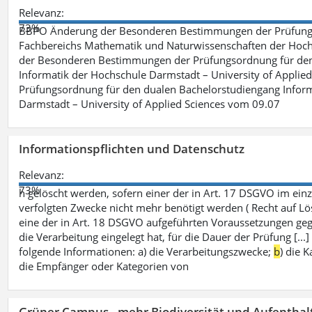
Relevanz:
73%
BBPO Änderung der Besonderen Bestimmungen der Prüfungso
Fachbereichs Mathematik und Naturwissenschaften der Hochs
der Besonderen Bestimmungen der Prüfungsordnung für den 
Informatik der Hochschule Darmstadt – University of Applie
Prüfungsordnung für den dualen Bachelorstudiengang Inform
Darmstadt – University of Applied Sciences vom 09.07
Informationspflichten und Datenschutz
Relevanz:
73%
h gelöscht werden, sofern einer der in Art. 17 DSGVO im einz
verfolgten Zwecke nicht mehr benötigt werden ( Recht auf Lös
eine der in Art. 18 DSGVO aufgeführten Voraussetzungen gege
die Verarbeitung eingelegt hat, für die Dauer der Prüfung [.
folgende Informationen: a) die Verarbeitungszwecke;
b
) die 
die Empfänger oder Kategorien von
Grüner Campus - mehr Biodiversität und Aufenthal