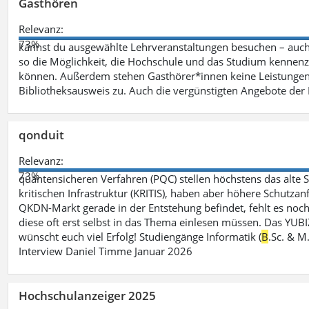
Gasthören
Relevanz:
73%
kannst du ausgewählte Lehrveranstaltungen besuchen – auc
so die Möglichkeit, die Hochschule und das Studium kennenz
können. Außerdem stehen Gasthörer*innen keine Leistungen 
Bibliotheksausweis zu. Auch die vergünstigten Angebote de
qonduit
Relevanz:
73%
quantensicheren Verfahren (PQC) stellen höchstens das alte S
kritischen Infrastruktur (KRITIS), haben aber höhere Schutzan
QKDN-Markt gerade in der Entstehung befindet, fehlt es noch 
diese oft erst selbst in das Thema einlesen müssen. Das YUBI
wünscht euch viel Erfolg! Studiengänge Informatik (
B
.Sc. & M
Interview Daniel Timme Januar 2026
Hochschulanzeiger 2025