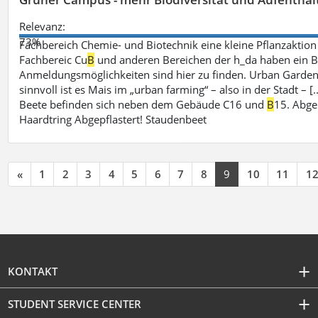
Relevanz:
73%
Fachbereich Chemie- und Biotechnik eine kleine Pflanzaktio
Fachbereic Cu
B
und anderen Bereichen der h_da haben ein Be
Anmeldungsmöglichkeiten sind hier zu finden. Urban Garden
sinnvoll ist es Mais im „urban farming“ – also in der Stadt –
Beete befinden sich neben dem Gebäude C16 und
B
15. Abge
Haardtring Abgepflastert! Staudenbeet
«
1
2
3
4
5
6
7
8
9
10
11
1
KONTAKT
STUDENT SERVICE CENTER