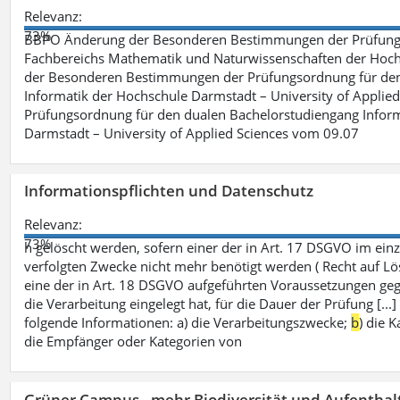
Relevanz:
73%
BBPO Änderung der Besonderen Bestimmungen der Prüfungso
Fachbereichs Mathematik und Naturwissenschaften der Hochs
der Besonderen Bestimmungen der Prüfungsordnung für den 
Informatik der Hochschule Darmstadt – University of Applie
Prüfungsordnung für den dualen Bachelorstudiengang Inform
Darmstadt – University of Applied Sciences vom 09.07
Informationspflichten und Datenschutz
Relevanz:
73%
h gelöscht werden, sofern einer der in Art. 17 DSGVO im einz
verfolgten Zwecke nicht mehr benötigt werden ( Recht auf Lös
eine der in Art. 18 DSGVO aufgeführten Voraussetzungen gege
die Verarbeitung eingelegt hat, für die Dauer der Prüfung [.
folgende Informationen: a) die Verarbeitungszwecke;
b
) die 
die Empfänger oder Kategorien von
Grüner Campus - mehr Biodiversität und Aufenthal