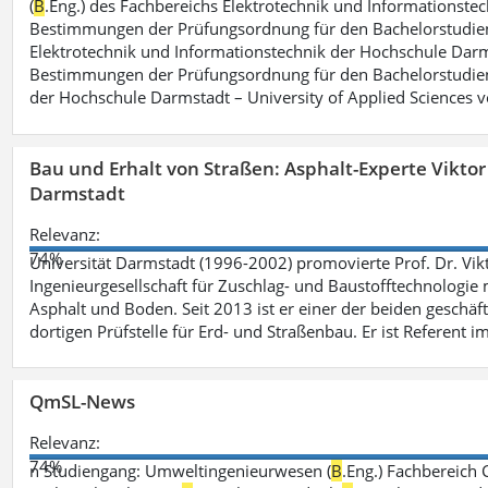
(
B
.Eng.) des Fachbereichs Elektrotechnik und Informationste
Bestimmungen der Prüfungsordnung für den Bachelorstudie
Elektrotechnik und Informationstechnik der Hochschule Darm
Bestimmungen der Prüfungsordnung für den Bachelorstudie
der Hochschule Darmstadt – University of Applied Sciences 
Bau und Erhalt von Straßen: Asphalt-Experte Vikto
Darmstadt
Relevanz:
74%
Universität Darmstadt (1996-2002) promovierte Prof. Dr. Vik
Ingenieurgesellschaft für Zuschlag- und Baustofftechnologie m
Asphalt und Boden. Seit 2013 ist er einer der beiden geschäf
dortigen Prüfstelle für Erd- und Straßenbau. Er ist Referent 
QmSL-News
Relevanz:
74%
n Studiengang: Umweltingenieurwesen (
B
.Eng.) Fachbereich