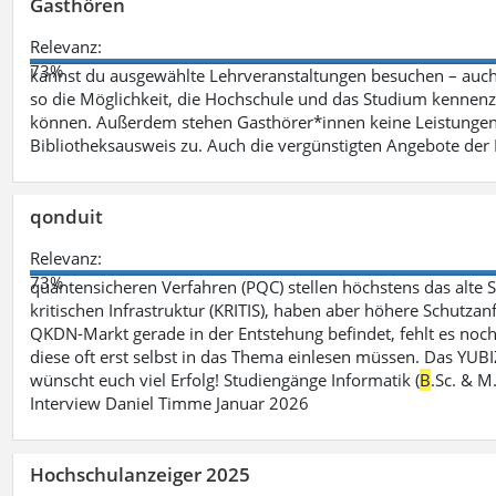
Gasthören
Relevanz:
73%
kannst du ausgewählte Lehrveranstaltungen besuchen – auc
so die Möglichkeit, die Hochschule und das Studium kennenz
können. Außerdem stehen Gasthörer*innen keine Leistungen 
Bibliotheksausweis zu. Auch die vergünstigten Angebote de
qonduit
Relevanz:
73%
quantensicheren Verfahren (PQC) stellen höchstens das alte S
kritischen Infrastruktur (KRITIS), haben aber höhere Schutzan
QKDN-Markt gerade in der Entstehung befindet, fehlt es noch 
diese oft erst selbst in das Thema einlesen müssen. Das YUBI
wünscht euch viel Erfolg! Studiengänge Informatik (
B
.Sc. & M
Interview Daniel Timme Januar 2026
Hochschulanzeiger 2025