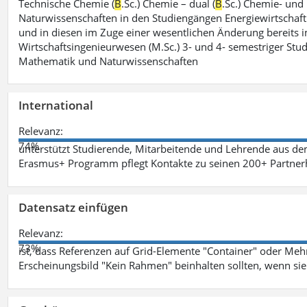
Technische Chemie (
B
.Sc.) Chemie – dual (
B
.Sc.) Chemie- und
Naturwissenschaften in den Studiengängen Energiewirtschaft
und in diesen im Zuge einer wesentlichen Änderung bereits im
Wirtschaftsingenieurwesen (M.Sc.) 3- und 4- semestriger St
Mathematik und Naturwissenschaften
International
Relevanz:
74%
unterstützt Studierende, Mitarbeitende und Lehrende aus de
Erasmus+ Programm pflegt Kontakte zu seinen 200+ Partnerh
Datensatz einfügen
Relevanz:
73%
ist, dass Referenzen auf Grid-Elemente "Container" oder Mehr
Erscheinungsbild "Kein Rahmen" beinhalten sollten, wenn sie