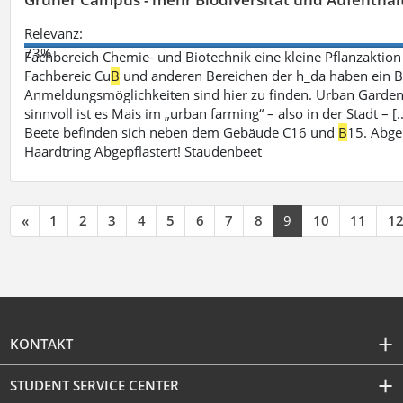
Relevanz:
73%
Fachbereich Chemie- und Biotechnik eine kleine Pflanzaktio
Fachbereic Cu
B
und anderen Bereichen der h_da haben ein Be
Anmeldungsmöglichkeiten sind hier zu finden. Urban Garden
sinnvoll ist es Mais im „urban farming“ – also in der Stadt –
Beete befinden sich neben dem Gebäude C16 und
B
15. Abge
Haardtring Abgepflastert! Staudenbeet
«
1
2
3
4
5
6
7
8
9
10
11
1
KONTAKT
STUDENT SERVICE CENTER