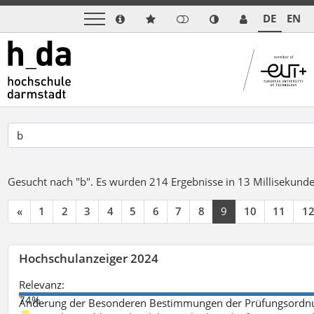
DE
EN
Gesucht nach "b".
Es wurden 214 Ergebnisse in 13 Millisekund
«
1
2
3
4
5
6
7
8
9
10
11
1
Hochschulanzeiger 2024
Relevanz:
74%
Änderung der Besonderen Bestimmungen der Prüfungsordnu