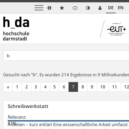
DE
EN
Gesucht nach "b".
Es wurden 214 Ergebnisse in 9 Millisekunde
«
1
2
3
4
5
6
7
8
9
10
11
1
Schreibwerkstatt
Relevanz:
81%
Arbeiten – kurz erklärt Eine wissenschaftliche Arbeit umfasst 