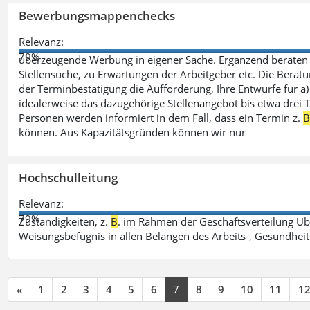
Bewerbungsmappenchecks
Relevanz:
79%
überzeugende Werbung in eigener Sache. Ergänzend beraten 
Stellensuche, zu Erwartungen der Arbeitgeber etc. Die Beratu
der Terminbestätigung die Aufforderung, Ihre Entwürfe für 
idealerweise das dazugehörige Stellenangebot bis etwa drei Ta
Personen werden informiert in dem Fall, dass ein Termin z.
können. Aus Kapazitätsgründen können wir nur
Hochschulleitung
Relevanz:
79%
Zuständigkeiten, z.
B
. im Rahmen der Geschäftsverteilung Üb
Weisungsbefugnis in allen Belangen des Arbeits-, Gesundhei
«
1
2
3
4
5
6
7
8
9
10
11
1