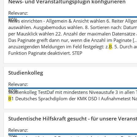
News- und Veranstaltungsplugin konfigurieren
Relevanz:
80%
News einrichten - Allgemein & Ansicht wählen 6. Reiter Allgeme
auswählen. Ausgabemodus wählen. 8. Sortieren nach: Datum/ U
per Mausklick wählen 22. Anzahl der maximalen Datensätze 
Das Paginate greift dann nur, wenn die Anzahl im Paginate [.
anzuzeigenden Meldungen im Feld festgelegt: z.
B
. 5. Durch 
Funktion Paginate deaktiviert. STEP
Studienkolleg
Relevanz:
80%
Studienkolleg TestDaf mit mindestens Niveaustufe 3 in allen 
B
1 Deutsches Sprachdiplom der KMK DSD I Aufnahmetest Nac
Studentische Hilfskraft gesucht - für unsere Veran
Relevanz:
79%