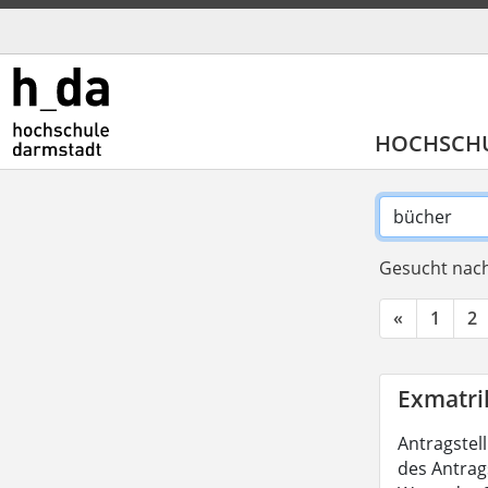
HOCHSCH
Gesucht nach
«
1
2
Exmatri
Antragstel
des Antrag