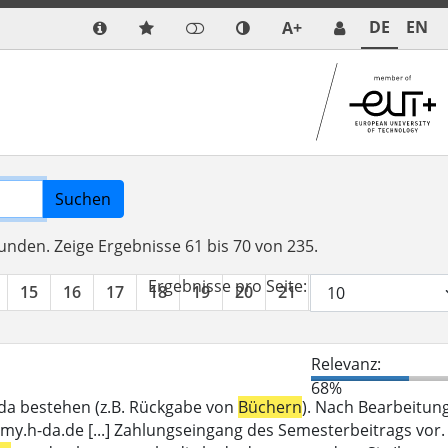
DE
EN
A+
Suchen
funden.
Zeige Ergebnisse 61 bis 70 von 235.
Ergebnisse pro Seite:
15
16
17
18
19
20
21
22
23
24
Relevanz:
68%
_da bestehen (z.B. Rückgabe von
Büchern
). Nach Bearbeitun
my.h-da.de [...] Zahlungseingang des Semesterbeitrags vor.