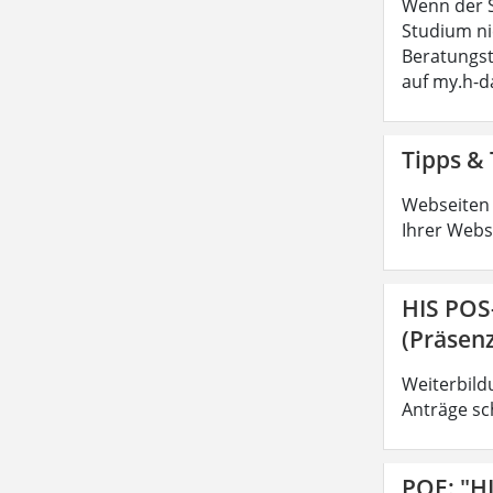
Wenn der S
Studium ni
Beratungs
auf my.h-
Tipps & 
Webseiten 
Ihrer Webs
HIS POS
(Präsenz
Weiterbild
Anträge sc
POE: "H