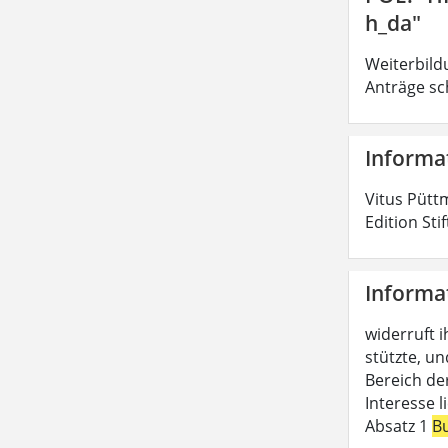
h_da"
Weiterbild
Anträge sc
Informa
Vitus Pütt
Edition Sti
Informa
widerruft i
stützte, un
Bereich de
Interesse 
Absatz 1
B