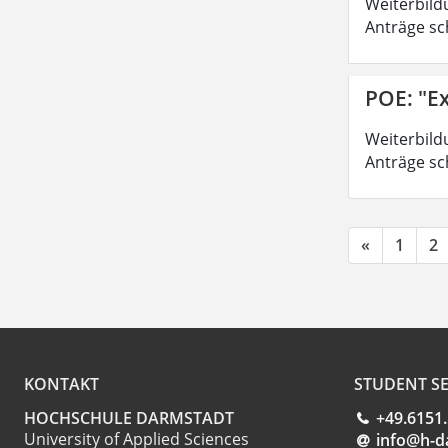
Weiterbild
Anträge sc
POE: "Ex
Weiterbild
Anträge sc
«
1
2
KONTAKT
STUDENT SE
HOCHSCHULE DARMSTADT
+49.6151
University of Applied Sciences
info@h-d