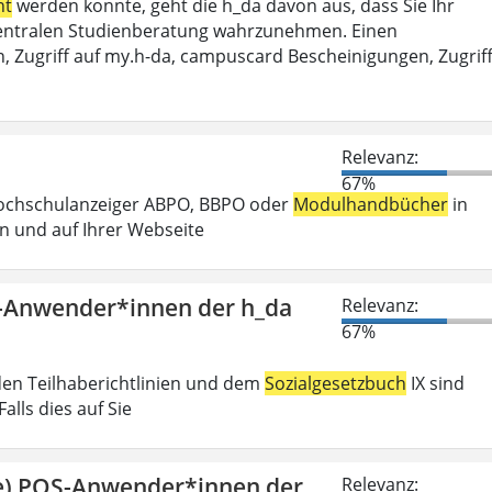
ht
werden konnte, geht die h_da davon aus, dass Sie Ihr
r Zentralen Studienberatung wahrzunehmen. Einen
, Zugriff auf my.h-da, campuscard Bescheinigungen, Zugrif
Relevanz:
67%
Hochschulanzeiger ABPO, BBPO oder
Modulhandbücher
in
n und auf Ihrer Webseite
S-Anwender*innen der h_da
Relevanz:
67%
den Teilhaberichtlinien und dem
Sozialgesetzbuch
IX sind
lls dies auf Sie
ge) POS-Anwender*innen der
Relevanz: