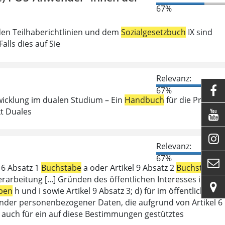
67%
den Teilhaberichtlinien und dem
Sozialgesetzbuch
IX sind
lls dies auf Sie
Relevanz:

67%
wicklung im dualen Studium – Ein
Handbuch
für die Praxis .
kt Duales


Relevanz:
67%

l 6 Absatz 1
Buchstabe
a oder Artikel 9 Absatz 2
Buchstabe
a
erarbeitung [...] Gründen des öffentlichen Interesses im

ben
h und i sowie Artikel 9 Absatz 3; d) für im öffentlichen
ffender personenbezogener Daten, die aufgrund von Artikel 6
lt auch für ein auf diese Bestimmungen gestütztes