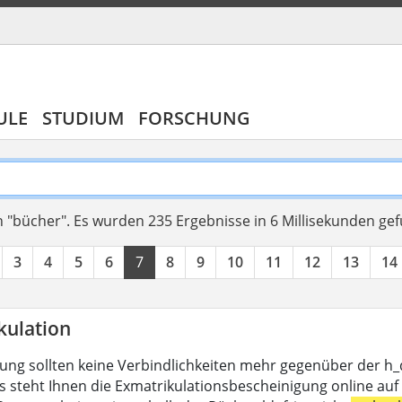
ULE
STUDIUM
FORSCHUNG
 "bücher".
Es wurden 235 Ergebnisse in 6 Millisekunden ge
3
4
5
6
7
8
9
10
11
12
13
14
kulation
lung sollten keine Verbindlichkeiten mehr gegenüber der h
s steht Ihnen die Exmatrikulationsbescheinigung online auf 