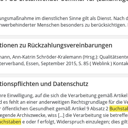
ungsmaßnahme im dienstlichen Sinne gilt als Dienst. Nach 
hwerbehinderter Menschen besonders zu berücksichtigen. Fa
tionen zu Rückzahlungsvereinbarungen
mann, Ann-Katrin Schröder-Kralemann (Hrsg.): Qualitätsent
fterverband, Essen, September 2015, S. 85 ( Weblink ) Konta
tionspflichten und Datenschutz
hre Einwilligung, auf die sich die Verarbeitung gemäß Artike
d es fehlt an einer anderweitigen Rechtsgrundlage für die V
r öffentlichen Gesundheit gemäß Artikel 9 Absatz 2
Buchsta
liegende Archivzwecke, wiss [...] die Verarbeitung sie betre
uchstaben
e oder f erfolgt, Widerspruch einzulegen; dies gi