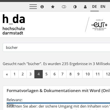
DE
EN
Gesucht nach "bücher".
Es wurden 235 Ergebnisse in 3 Millise
«
1
2
3
4
5
6
7
8
9
10
11
1
Formatvorlagen & Dokumentationen mit Word (Onl
Relevanz:
79%
beachten Sie aber: der sichere Umgang mit den Inhalten von