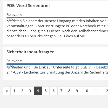
POE: Word Serienbrief
Relevanz:
78%
beachten Sie aber: der sichere Umgang mit den Inhalten von
Veranstaltungen. Voraussetzungen: PC oder Notebook mit zu
dienstlichen Sinne gilt als Dienst. Nach den Teilhaberichtlin
besonders zu berücksichtigen. Falls dies auf Sie
Sicherheitsbeauftragter
Relevanz:
78%
-Einheiten und FBe Link zur Unterseite folgt. SGB VII - Gesetz
211-039 - Leitfaden zur Ermittlung der Anzahl der Sicherheit
«
1
2
3
4
5
6
7
8
9
10
11
1