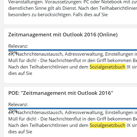
Veranstaltungen. Voraussetzungen: PC oder Notebook mit zu
dienstlichen Sinne gilt als Dienst. Nach den Teilhaberichtlin
besonders zu berücksichtigen. Falls dies auf Sie
Zeitmanagement mit Outlook 2016 (Online)
Relevanz:
79%
en, Nachrichtenaustausch, Adressverwaltung, Einstellungen i
Müll für dich! - Die Nachrichtenflut in den Griff bekommen Be
Nach den Teilhaberichtlinien und dem
Sozialgesetzbuch
IX si
dies auf Sie
POE: "Zeitmanagement mit Outlook 2016"
Relevanz:
79%
en, Nachrichtenaustausch, Adressverwaltung, Einstellungen i
Müll für dich! - Die Nachrichtenflut in den Griff bekommen Be
Nach den Teilhaberichtlinien und dem
Sozialgesetzbuch
IX si
dies auf Sie