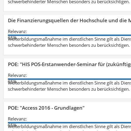
schwerbehinderter Menschen besonders zu berücksichtigen. Fa
Die Finanzierungsquellen der Hochschule und die M
Relevanz:
65%
Weiterbildungsmaßnahme im dienstlichen Sinne gilt als Dien
schwerbehinderter Menschen besonders zu berücksichtigen. Fa
POE: "HIS POS-Erstanwender-Seminar für (zukünfti
Relevanz:
65%
Weiterbildungsmaßnahme im dienstlichen Sinne gilt als Dien
schwerbehinderter Menschen besonders zu berücksichtigen. Fa
POE: "Access 2016 - Grundlagen"
Relevanz:
65%
Weiterbildungsmaßnahme im dienstlichen Sinne gilt als Dien