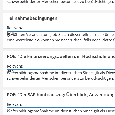
schwerbehinderter Menschen besonders zu berücksichtigen. Fa
Teilnahmebedingungen
Relevanz:
66%
gewählten Veranstaltung, ob Sie an dieser teilnehmen können.
eine Warteliste. So können Sie nachrücken, falls noch Plätze 
POE: "Die Finanzierungsquellen der Hochschule un
Relevanz:
65%
Weiterbildungsmaßnahme im dienstlichen Sinne gilt als Dien
schwerbehinderter Menschen besonders zu berücksichtigen. Fa
POE: "Der SAP-Kontoauszug: Überblick, Anwendung
Relevanz:
65%
Weiterbildungsmaßnahme im dienstlichen Sinne gilt als Dien