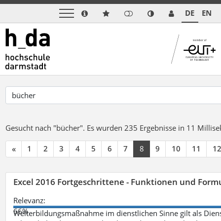
DE
EN
Gesucht nach "bücher".
Es wurden 235 Ergebnisse in 11 Milli
«
1
2
3
4
5
6
7
8
9
10
11
1
Excel 2016 Fortgeschrittene - Funktionen und Formu
Relevanz:
66%
Weiterbildungsmaßnahme im dienstlichen Sinne gilt als Dien