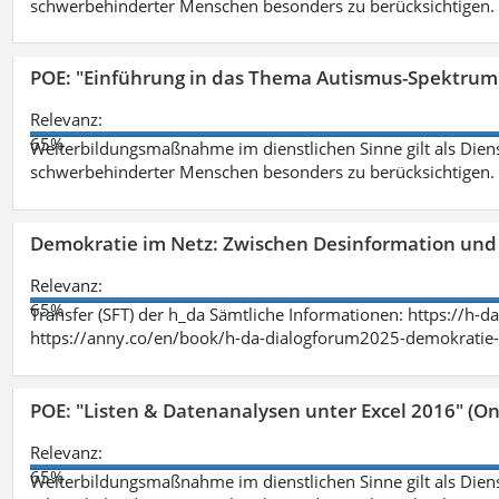
schwerbehinderter Menschen besonders zu berücksichtigen. Fa
POE: "Einführung in das Thema Autismus-Spektrum
Relevanz:
65%
Weiterbildungsmaßnahme im dienstlichen Sinne gilt als Dien
schwerbehinderter Menschen besonders zu berücksichtigen. Fa
Demokratie im Netz: Zwischen Desinformation un
Relevanz:
65%
Transfer (SFT) der h_da Sämtliche Informationen: https://h-
https://anny.co/en/book/h-da-dialogforum2025-demokratie-
POE: "Listen & Datenanalysen unter Excel 2016" (On
Relevanz:
65%
Weiterbildungsmaßnahme im dienstlichen Sinne gilt als Dien