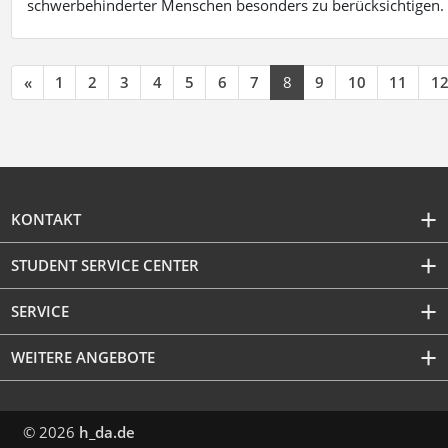
schwerbehinderter Menschen besonders zu berücksichtigen. Fa
«
1
2
3
4
5
6
7
8
9
10
11
1
KONTAKT
STUDENT SERVICE CENTER
SERVICE
WEITERE ANGEBOTE
© 2026
h_da.de