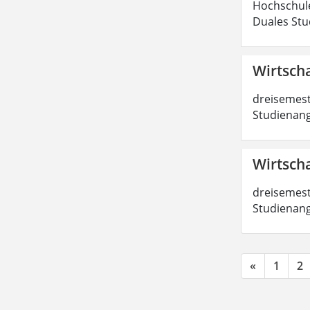
Hochschule
Duales Stu
Wirtscha
dreisemest
Studienang
Wirtscha
dreisemest
Studienang
«
1
2