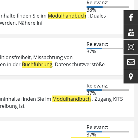
Relevanz:
38%
inhalte finden Sie im
Modulhandbuch
. Duales

werden. Nähere Inf

Relevanz:

37%
litionsfreiheit, Missachtung von

en in der
Buchführung
, Datenschutzverstöße

Relevanz:
37%
eninhalte finden Sie im
Modulhandbuch
. Zugang KITS
reibung ist
Relevanz:
37%