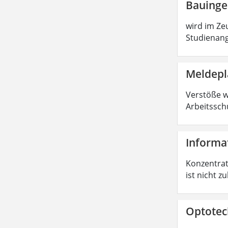
Bauinge
wird im Zeu
Studienang
Meldepl
Verstöße 
Arbeitssch
Informat
Konzentrati
ist nicht z
Optotech