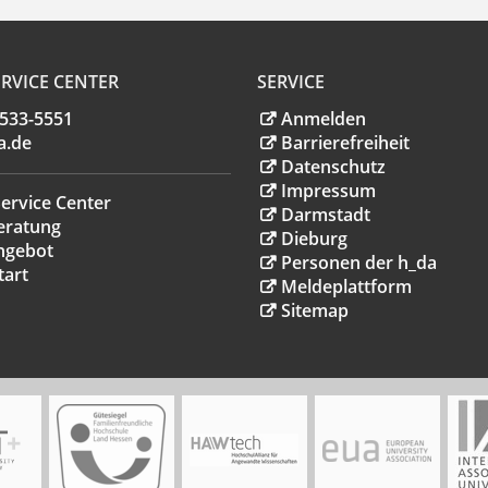
RVICE CENTER
SERVICE
.533-5551
Anmelden
a
.
de
Barrierefreiheit
Datenschutz
Impressum
ervice Center
Darmstadt
eratung
Dieburg
ngebot
Personen der h_da
tart
Meldeplattform
Sitemap