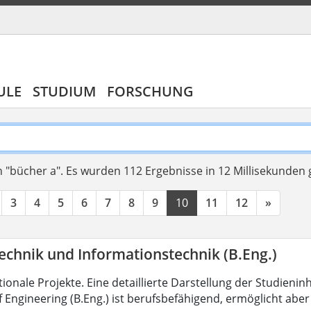
ULE
STUDIUM
FORSCHUNG
 "bücher a".
Es wurden 112 Ergebnisse in 12 Millisekunden
3
4
5
6
7
8
9
10
11
12
»
echnik und Informationstechnik (B.Eng.)
tionale Projekte. Eine detaillierte Darstellung der Studienin
f Engineering (B.Eng.) ist berufsbefähigend, ermöglicht abe