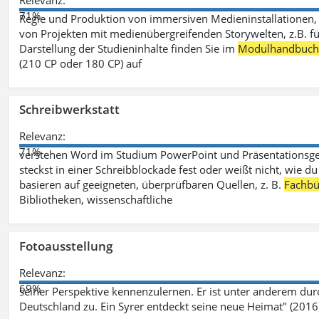
Relevanz:
71%
Regie und Produktion von immersiven Medieninstallationen, 
von Projekten mit medienübergreifenden Storywelten, z.B. für 
Darstellung der Studieninhalte finden Sie im
Modulhandbuc
(210 CP oder 180 CP) auf
Schreibwerkstatt
Relevanz:
71%
verstehen Word im Studium PowerPoint und Präsentationsges
steckst in einer Schreibblockade fest oder weißt nicht, wie du
basieren auf geeigneten, überprüfbaren Quellen, z. B.
Fachbü
Bibliotheken, wissenschaftliche
Fotoausstellung
Relevanz:
69%
seiner Perspektive kennenzulernen. Er ist unter anderem d
Deutschland zu. Ein Syrer entdeckt seine neue Heimat" (2016)