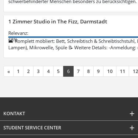
schwerbehinderter Menschen besonders zu berücksichtigen. Fa
1 Zimmer Studio in The Fizz, Darmstadt
Relevanz:
68%
🛋 Komplett möbliert: Bett, Schreibtisch & Schreibtischstuhl,
Lampen), Mikrowelle, Spüle 📝 Weitere Details: -Anmeldung:
«
1
2
3
4
5
6
7
8
9
10
11
1
KONTAKT
STUDENT SERVICE CENTER