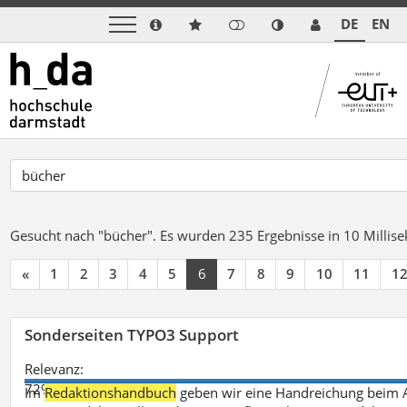
DE
EN
Gesucht nach "bücher".
Es wurden 235 Ergebnisse in 10 Milli
«
1
2
3
4
5
6
7
8
9
10
11
1
Sonderseiten TYPO3 Support
Relevanz:
72%
Im
Redaktionshandbuch
geben wir eine Handreichung beim A