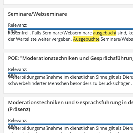
Seminare/Webseminare
Relevanz:
69%
kostenfrei . Falls Seminare/Webseminare
ausgebucht
sind, k
der Warteliste weiter vergeben.
Ausgebuchte
Seminare/Webse
POE: "Moderationstechniken und Gesprächsführung
Relevanz:
68%
Weiterbildungsmaßnahme im dienstlichen Sinne gilt als Dien
schwerbehinderter Menschen besonders zu berücksichtigen. Fa
Moderationstechniken und Gesprächsführung in d
(Präsenz)
Relevanz:
68%
Weiterbildungsmaßnahme im dienstlichen Sinne gilt als Dien