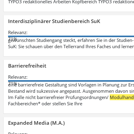
TYPO3 redaktionelles Arbeiten Kopfbereich TYPO3 redaktione
Interdisziplinärer Studienbereich SuK
Relevanz:
71%
gewünschten Studiengang steckt, erfahren Sie in der Studie
SuK: Sie schauen über den Tellerrand Ihres Faches und lern
Barrierefreiheit
Relevanz:
71%
eine barrierefreie Gestaltung sind Vorlagen in Planung zur Er
Bestand wird sukzessive angepasst. Ausgenommen davon sind D
Im Falle nicht barrierefreier Prüfungsordnungen/
Modulhand
Fachbereichen* oder stellen Sie Ihre
Expanded Media (M.A.)