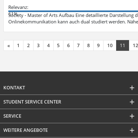
Relevanz:
61%
Society - Master of Arts Aufbau Eine detaillierte Darstellung 
Onlinekommunikation kann auch dual studiert werden. Nähe
«
1
2
3
4
5
6
7
8
9
10
11
1
KONTAKT
STUDENT SERVICE CENTER
SERVICE
WEITERE ANGEBOTE