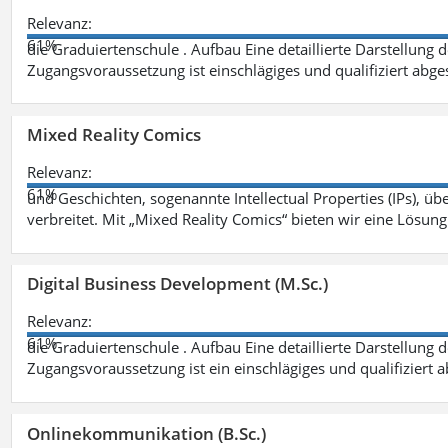
Relevanz:
61%
die Graduiertenschule . Aufbau Eine detaillierte Darstellung 
Zugangsvoraussetzung ist einschlägiges und qualifiziert ab
Mixed Reality Comics
Relevanz:
61%
und Geschichten, sogenannte Intellectual Properties (IPs), üb
verbreitet. Mit „Mixed Reality Comics“ bieten wir eine Lösung
Digital Business Development (M.Sc.)
Relevanz:
61%
die Graduiertenschule . Aufbau Eine detaillierte Darstellung 
Zugangsvoraussetzung ist ein einschlägiges und qualifiziert 
Onlinekommunikation (B.Sc.)