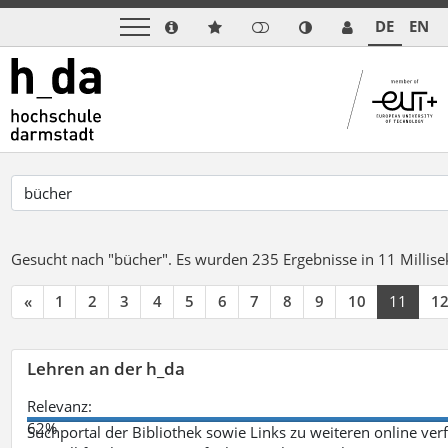
DE
EN
Gesucht nach "bücher".
Es wurden 235 Ergebnisse in 11 Milli
«
1
2
3
4
5
6
7
8
9
10
11
1
Lehren an der h_da
Relevanz:
62%
Suchportal der Bibliothek sowie Links zu weiteren online ve