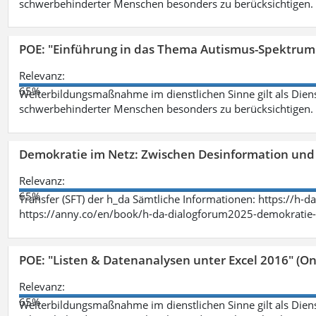
schwerbehinderter Menschen besonders zu berücksichtigen. Fa
POE: "Einführung in das Thema Autismus-Spektrum
Relevanz:
65%
Weiterbildungsmaßnahme im dienstlichen Sinne gilt als Dien
schwerbehinderter Menschen besonders zu berücksichtigen. Fa
Demokratie im Netz: Zwischen Desinformation un
Relevanz:
65%
Transfer (SFT) der h_da Sämtliche Informationen: https://h-
https://anny.co/en/book/h-da-dialogforum2025-demokratie-
POE: "Listen & Datenanalysen unter Excel 2016" (On
Relevanz:
65%
Weiterbildungsmaßnahme im dienstlichen Sinne gilt als Dien