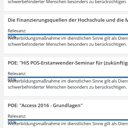
schwerbehinderter Menschen besonders zu berücksichtigen. Fa
Die Finanzierungsquellen der Hochschule und die M
Relevanz:
65%
Weiterbildungsmaßnahme im dienstlichen Sinne gilt als Dien
schwerbehinderter Menschen besonders zu berücksichtigen. Fa
POE: "HIS POS-Erstanwender-Seminar für (zukünfti
Relevanz:
65%
Weiterbildungsmaßnahme im dienstlichen Sinne gilt als Dien
schwerbehinderter Menschen besonders zu berücksichtigen. Fa
POE: "Access 2016 - Grundlagen"
Relevanz:
65%
Weiterbildungsmaßnahme im dienstlichen Sinne gilt als Dien