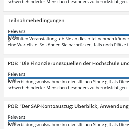
schwerbehinderter Menschen besonders zu berücksichtigen. Fa
Teilnahmebedingungen
Relevanz:
66%
gewählten Veranstaltung, ob Sie an dieser teilnehmen können.
eine Warteliste. So können Sie nachrücken, falls noch Plätze 
POE: "Die Finanzierungsquellen der Hochschule un
Relevanz:
65%
Weiterbildungsmaßnahme im dienstlichen Sinne gilt als Dien
schwerbehinderter Menschen besonders zu berücksichtigen. Fa
POE: "Der SAP-Kontoauszug: Überblick, Anwendung
Relevanz:
65%
Weiterbildungsmaßnahme im dienstlichen Sinne gilt als Dien