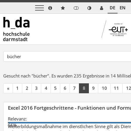
DE
EN
Gesucht nach "bücher".
Es wurden 235 Ergebnisse in 14 Milli
«
1
2
3
4
5
6
7
8
9
10
11
1
Excel 2016 Fortgeschrittene - Funktionen und Formu
Relevanz:
66%
Weiterbildungsmaßnahme im dienstlichen Sinne gilt als Dien