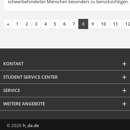
schwerbehinderter Menschen besonders zu berücksichtigen. Fa
«
1
2
3
4
5
6
7
8
9
10
11
1
KONTAKT
STUDENT SERVICE CENTER
SERVICE
WEITERE ANGEBOTE
© 2026
h_da.de