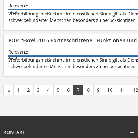
Relevanz:
66%
Weiterbildungsmaßnahme im dienstlichen Sinne gilt als Dien
schwerbehinderter Menschen besonders zu berücksichtigen. Fa
POE: "Excel 2016 Fortgeschrittene - Funktionen und
Relevanz:
66%
Weiterbildungsmaßnahme im dienstlichen Sinne gilt als Dien
schwerbehinderter Menschen besonders zu berücksichtigen. Fa
«
1
2
3
4
5
6
7
8
9
10
11
1
KONTAKT