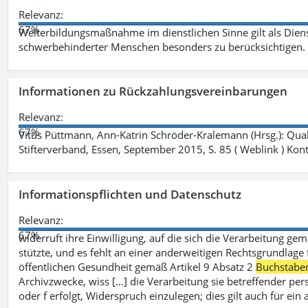
Relevanz:
67%
Weiterbildungsmaßnahme im dienstlichen Sinne gilt als Dien
schwerbehinderter Menschen besonders zu berücksichtigen. Fa
Informationen zu Rückzahlungsvereinbarungen
Relevanz:
67%
Vitus Püttmann, Ann-Katrin Schröder-Kralemann (Hrsg.): Qua
Stifterverband, Essen, September 2015, S. 85 ( Weblink ) Kon
Informationspflichten und Datenschutz
Relevanz:
67%
widerruft ihre Einwilligung, auf die sich die Verarbeitung ge
stützte, und es fehlt an einer anderweitigen Rechtsgrundlage 
öffentlichen Gesundheit gemäß Artikel 9 Absatz 2
Buchstabe
Archivzwecke, wiss [...] die Verarbeitung sie betreffender p
oder f erfolgt, Widerspruch einzulegen; dies gilt auch für ei