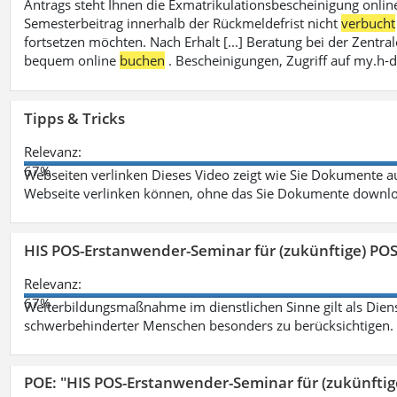
Antrags steht Ihnen die Exmatrikulationsbescheinigung onlin
Semesterbeitrag innerhalb der Rückmeldefrist nicht
verbucht
fortsetzen möchten. Nach Erhalt [...] Beratung bei der Zen
bequem online
buchen
. Bescheinigungen, Zugriff auf my.h-
Tipps & Tricks
Relevanz:
67%
Webseiten verlinken Dieses Video zeigt wie Sie Dokumente
Webseite verlinken können, ohne das Sie Dokumente downlo
HIS POS-Erstanwender-Seminar für (zukünftige) PO
Relevanz:
67%
Weiterbildungsmaßnahme im dienstlichen Sinne gilt als Dien
schwerbehinderter Menschen besonders zu berücksichtigen. Fa
POE: "HIS POS-Erstanwender-Seminar für (zukünfti