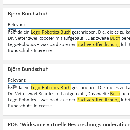
Björn Bundschuh
Relevanz:
67%
hab‘ da ein
Lego-Robotics-Buch
geschrieben. Die, die es zu k
Dr. Vetter zwei Roboter mit aufgebaut. „Das zweite
Buch
bere
Lego-Robotics – was bald zu einer
Buchveröffentlichung
führ
Bundschuhs Interesse
Björn Bundschuh
Relevanz:
67%
hab‘ da ein
Lego-Robotics-Buch
geschrieben. Die, die es zu k
Dr. Vetter zwei Roboter mit aufgebaut. „Das zweite
Buch
bere
Lego-Robotics – was bald zu einer
Buchveröffentlichung
führ
Bundschuhs Interesse
POE: "Wirksame virtuelle Besprechungsmoderation