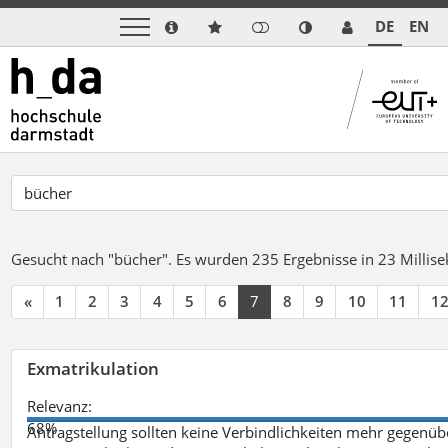
DE
EN
Gesucht nach "bücher".
Es wurden 235 Ergebnisse in 23 Milli
«
1
2
3
4
5
6
7
8
9
10
11
1
Exmatrikulation
Relevanz:
68%
Antragstellung sollten keine Verbindlichkeiten mehr gegenü