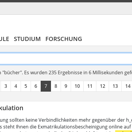
ULE
STUDIUM
FORSCHUNG
 "bücher".
Es wurden 235 Ergebnisse in 6 Millisekunden ge
3
4
5
6
7
8
9
10
11
12
13
14
kulation
lung sollten keine Verbindlichkeiten mehr gegenüber der h
s steht Ihnen die Exmatrikulationsbescheinigung online auf 