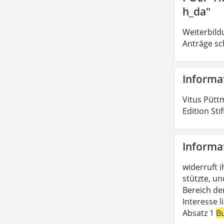
h_da"
Weiterbild
Anträge sc
Informa
Vitus Pütt
Edition Sti
Informa
widerruft i
stützte, un
Bereich de
Interesse 
Absatz 1
B