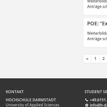
Weiterbild
Anträge sc
POE: "Ex
Weiterbild
Anträge sc
«
1
2
KONTAKT
STUDENT SE
HOCHSCHULE DARMSTADT
+49.6151
University of Applied Sciences
info@h-d