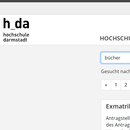
HOCHSCH
Gesucht nach
«
1
2
Exmatri
Antragstel
des Antrag