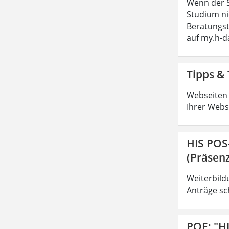
Wenn der S
Studium ni
Beratungs
auf my.h-
Tipps & 
Webseiten 
Ihrer Webs
HIS POS
(Präsenz
Weiterbild
Anträge sc
POE: "H