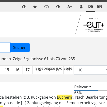
DE
EN
A+
Suchen
funden.
Zeige Ergebnisse 61 bis 70 von 235.
Ergebnisse pro Seite:
15
16
17
18
19
20
21
22
23
24
Relevanz:
68%
_da bestehen (z.B. Rückgabe von
Büchern
). Nach Bearbeitun
my.h-da.de [...] Zahlungseingang des Semesterbeitrags vor.