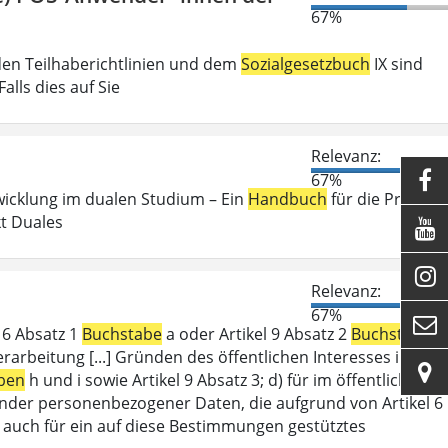
67%
den Teilhaberichtlinien und dem
Sozialgesetzbuch
IX sind
lls dies auf Sie
Relevanz:

67%
wicklung im dualen Studium – Ein
Handbuch
für die Praxis .
kt Duales


Relevanz:
67%

l 6 Absatz 1
Buchstabe
a oder Artikel 9 Absatz 2
Buchstabe
a
erarbeitung [...] Gründen des öffentlichen Interesses im

ben
h und i sowie Artikel 9 Absatz 3; d) für im öffentlichen
ffender personenbezogener Daten, die aufgrund von Artikel 6
lt auch für ein auf diese Bestimmungen gestütztes