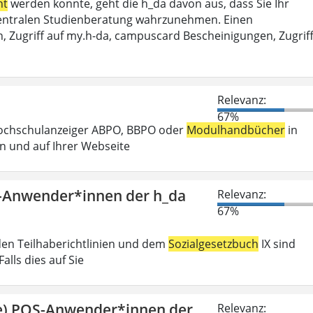
ht
werden konnte, geht die h_da davon aus, dass Sie Ihr
r Zentralen Studienberatung wahrzunehmen. Einen
, Zugriff auf my.h-da, campuscard Bescheinigungen, Zugrif
Relevanz:
67%
Hochschulanzeiger ABPO, BBPO oder
Modulhandbücher
in
n und auf Ihrer Webseite
S-Anwender*innen der h_da
Relevanz:
67%
den Teilhaberichtlinien und dem
Sozialgesetzbuch
IX sind
lls dies auf Sie
ge) POS-Anwender*innen der
Relevanz: