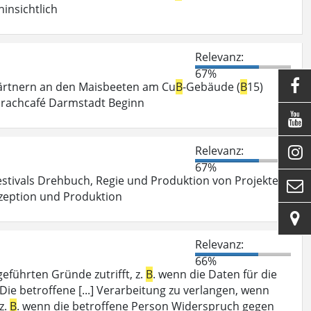
insichtlich
Relevanz:
67%

Gärtnern an den Maisbeeten am Cu
B
-Gebäude (
B
15)
Sprachcafé Darmstadt Beginn

Relevanz:

67%
estivals Drehbuch, Regie und Produktion von Projekten

zeption und Produktion

Relevanz:
66%
eführten Gründe zutrifft, z.
B
. wenn die Daten für die
Die betroffene [...] Verarbeitung zu verlangen, wenn
z.
B
. wenn die betroffene Person Widerspruch gegen