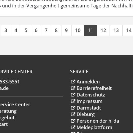
und in der Vergangenheit gemeinsame Tage der Nachhaltigk
3
4
5
6
7
8
9
10
11
12
13
14
RVICE CENTER
SERVICE
.533-5551
Anmelden
a
.
de
Barrierefreiheit
Datenschutz
Impressum
ervice Center
Darmstadt
eratung
Dieburg
ngebot
Personen der h_da
tart
Meldeplattform