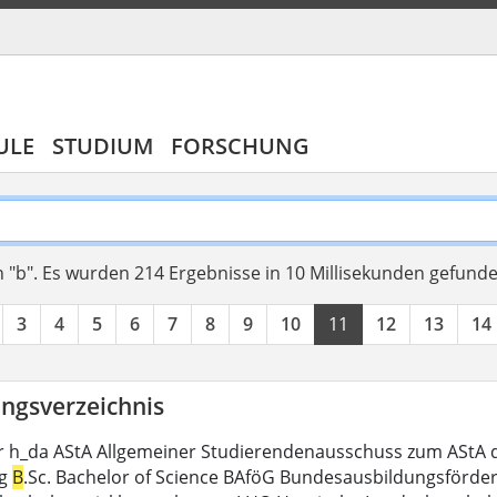
ULE
STUDIUM
FORSCHUNG
 "b".
Es wurden 214 Ergebnisse in 10 Millisekunden gefund
3
4
5
6
7
8
9
10
11
12
13
14
ngsverzeichnis
r h_da AStA Allgemeiner Studierendenausschuss zum AStA 
ng
B
.Sc. Bachelor of Science BAföG Bundesausbildungsförde