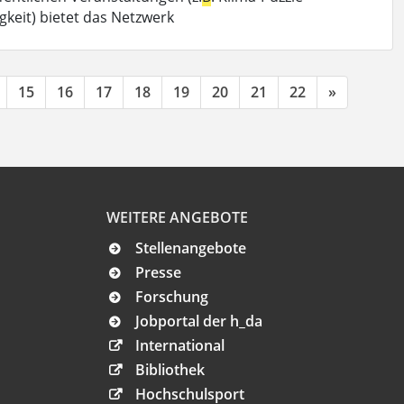
eit) bietet das Netzwerk
15
16
17
18
19
20
21
22
»
WEITERE ANGEBOTE
Stellenangebote
Presse
Forschung
Jobportal der h_da
International
Bibliothek
Hochschulsport