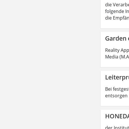
die Verarb
folgende I
die Empfän
Garden 
Reality Ap
Media (M.A
Leiterpr
Bei festges
entsorgen 
HONEDA 
der Instit