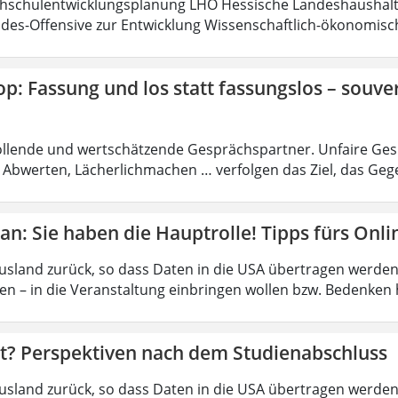
hschulentwicklungsplanung LHO Hessische Landeshaushalt
es-Offensive zur Entwicklung Wissenschaftlich-ökonomisc
: Fassung und los statt fassungslos – souve
llende und wertschätzende Gesprächspartner. Unfaire Gesp
, Abwerten, Lächerlichmachen … verfolgen das Ziel, das Ge
n: Sie haben die Hauptrolle! Tipps fürs Onl
usland zurück, so dass Daten in die USA übertragen werden k
en – in die Veranstaltung einbringen wollen bzw. Bedenken h
zt? Perspektiven nach dem Studienabschluss
usland zurück, so dass Daten in die USA übertragen werden k