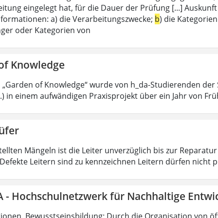
eitung eingelegt hat, für die Dauer der Prüfung [...] Ausku
nformationen: a) die Verarbeitungszwecke;
b
) die Kategorie
ger oder Kategorien von
of Knowledge
p „Garden of Knowledge“ wurde von h_da-Studierenden der 
.) in einem aufwändigen Praxisprojekt über ein Jahr von Frü
üfer
tellten Mängeln ist die Leiter unverzüglich bis zur Reparatu
Defekte Leitern sind zu kennzeichnen Leitern dürfen nicht p
- Hochschulnetzwerk für Nachhaltige Entwi
utionen. Bewusstseinsbildung: Durch die Organisation von öf