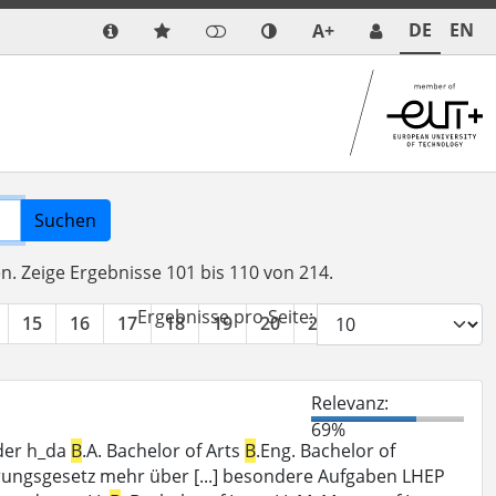
DE
EN
A+
Suchen
en.
Zeige Ergebnisse 101 bis 110 von 214.
Ergebnisse pro Seite:
15
16
17
18
19
20
21
22
»
Relevanz:
69%
der h_da
B
.A. Bachelor of Arts
B
.Eng. Bachelor of
rungsgesetz mehr über [...] besondere Aufgaben LHEP