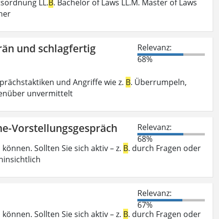
sordnung LL.
B
. Bachelor of Laws LL.M. Master of Laws
her
rän und schlagfertig
Relevanz:
68%
rächstaktiken und Angriffe wie z.
B
. Überrumpeln,
genüber unvermittelt
ine-Vorstellungsgespräch
Relevanz:
68%
önnen. Sollten Sie sich aktiv – z.
B
. durch Fragen oder
insichtlich
Relevanz:
67%
önnen. Sollten Sie sich aktiv – z.
B
. durch Fragen oder