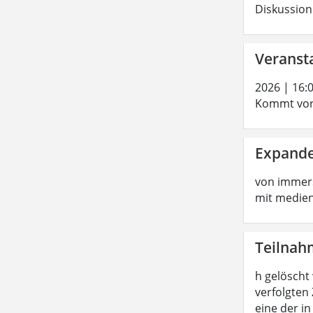
Diskussion
Veransta
2026 | 16:
Kommt vorb
Expande
von immers
mit medien
Teilnah
h gelöscht
verfolgten
eine der i