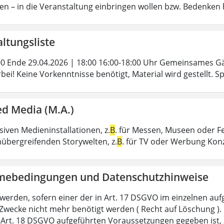
en – in die Veranstaltung einbringen wollen bzw. Bedenken h
ltungsliste
00 Ende 29.04.2026 | 18:00 16:00-18:00 Uhr Gemeinsames 
ei! Keine Vorkenntnisse benötigt, Material wird gestellt. 
d Media (M.A.)
iven Medieninstallationen, z.
B
. für Messen, Museen oder F
übergreifenden Storywelten, z.
B
. für TV oder Werbung Kon
mebedingungen und Datenschutzhinweise
 werden, sofern einer der in Art. 17 DSGVO im einzelnen aufg
 Zwecke nicht mehr benötigt werden ( Recht auf Löschung ). 
n Art. 18 DSGVO aufgeführten Voraussetzungen gegeben ist, 