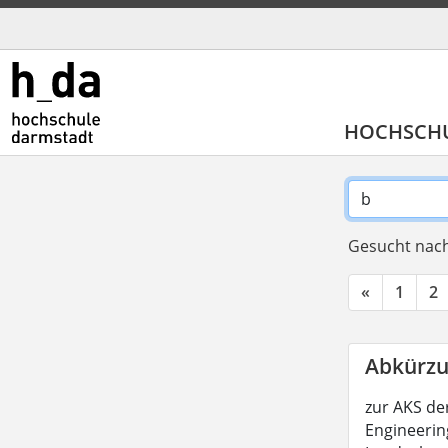
HOCHSCH
Gesucht nach
«
1
2
Abkürzu
zur AKS de
Engineeri