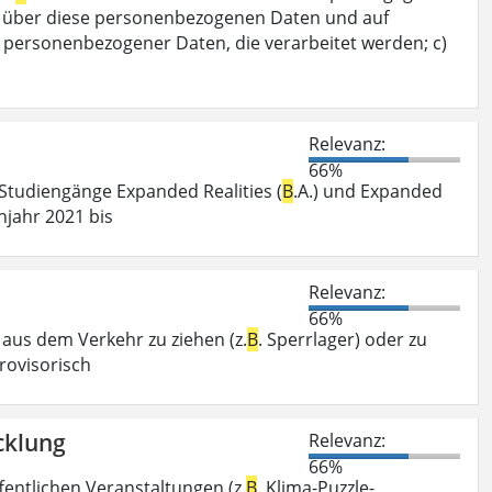
nft über diese personenbezogenen Daten und auf
n personenbezogener Daten, die verarbeitet werden; c)
Relevanz:
66%
Studiengänge Expanded Realities (
B
.A.) und Expanded
hjahr 2021 bis
Relevanz:
66%
r aus dem Verkehr zu ziehen (z.
B
. Sperrlager) oder zu
rovisorisch
cklung
Relevanz:
66%
fentlichen Veranstaltungen (z.
B
. Klima-Puzzle-