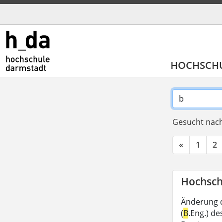
HOCHSCH
Gesucht nach
«
1
2
Hochsch
Änderung 
(
B
.Eng.) d