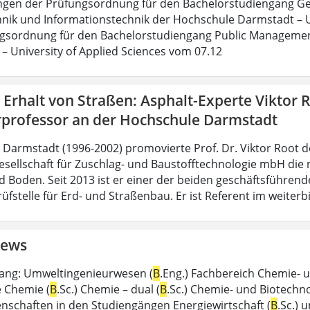
gen der Prüfungsordnung für den Bachelorstudiengang Ge
hnik und Informationstechnik der Hochschule Darmstadt – 
gsordnung für den Bachelorstudiengang Public Managemen
– University of Applied Sciences vom 07.12
Erhalt von Straßen: Asphalt-Experte Viktor R
professor an der Hochschule Darmstadt
t Darmstadt (1996-2002) promovierte Prof. Dr. Viktor Root 
sellschaft für Zuschlag- und Baustofftechnologie mbH die na
d Boden. Seit 2013 ist er einer der beiden geschäftsführend
üfstelle für Erd- und Straßenbau. Er ist Referent im weiter
ews
ang: Umweltingenieurwesen (
B
.Eng.) Fachbereich Chemie- 
 Chemie (
B
.Sc.) Chemie – dual (
B
.Sc.) Chemie- und Biotechno
nschaften in den Studiengängen Energiewirtschaft (
B
.Sc.) 