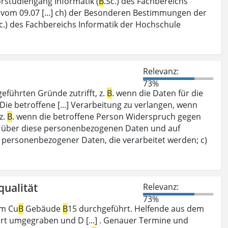
studiengang Informatik (
B
.Sc.) des Fachbereichs
 vom 09.07 [...] ch) der Besonderen Bestimmungen der
Sc.) des Fachbereichs Informatik der Hochschule
Relevanz:
73%
eführten Gründe zutrifft, z.
B
. wenn die Daten für die
Die betroffene [...] Verarbeitung zu verlangen, wenn
z.
B
. wenn die betroffene Person Widerspruch gegen
nft über diese personenbezogenen Daten und auf
n personenbezogener Daten, die verarbeitet werden; c)
qualität
Relevanz:
73%
em Cu
B
Gebäude
B
15 durchgeführt. Helfende aus dem
rt umgegraben und D [...] . Genauer Termine und