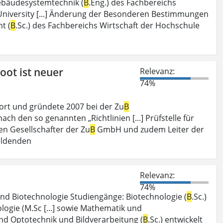
bäudesystemtechnik (
B
.Eng.) des Fachbereichs
University [...] Änderung der Besonderen Bestimmungen
t (
B
.Sc.) des Fachbereichs Wirtschaft der Hochschule
oot ist neuer
Relevanz:
74%
dort und gründete 2007 bei der Zu
B
ch den so genannten „Richtlinien [...] Prüfstelle für
en Gesellschafter der Zu
B
GmbH und zudem Leiter der
bildenden
Relevanz:
74%
und Biotechnologie Studiengänge: Biotechnologie (
B
.Sc.)
logie (M.Sc [...] sowie Mathematik und
und Optotechnik und Bildverarbeitung (
B
.Sc.) entwickelt