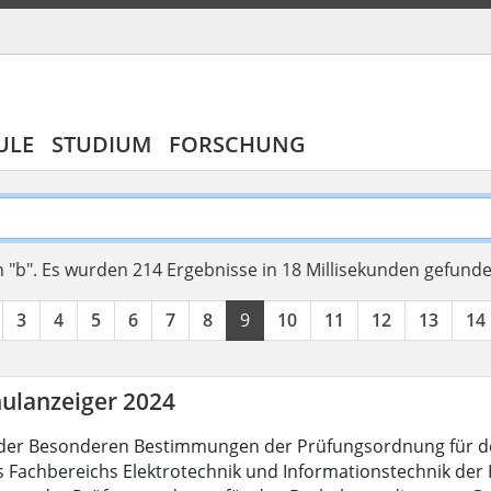
ULE
STUDIUM
FORSCHUNG
 "b".
Es wurden 214 Ergebnisse in 18 Millisekunden gefund
3
4
5
6
7
8
9
10
11
12
13
14
ulanzeiger 2024
der Besonderen Bestimmungen der Prüfungsordnung für d
es Fachbereichs Elektrotechnik und Informationstechnik der