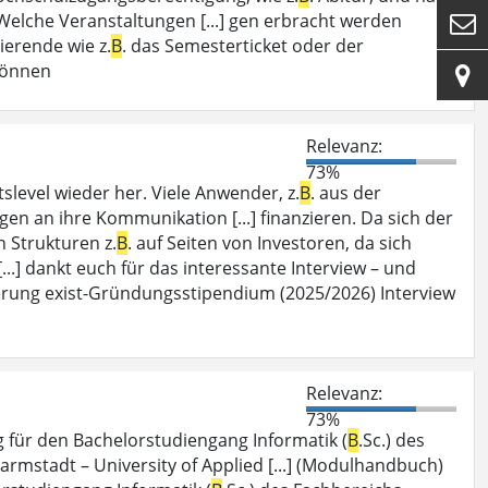
Welche Veranstaltungen [...] gen erbracht werden

erende wie z.
B
. das Semesterticket oder der
können

Relevanz:
73%
slevel wieder her. Viele Anwender, z.
B
. aus der
en an ihre Kommunikation [...] finanzieren. Da sich der
 Strukturen z.
B
. auf Seiten von Investoren, da sich
..] dankt euch für das interessante Interview – und
derung exist-Gründungsstipendium (2025/2026) Interview
Relevanz:
73%
ür den Bachelorstudiengang Informatik (
B
.Sc.) des
mstadt – University of Applied [...] (Modulhandbuch)