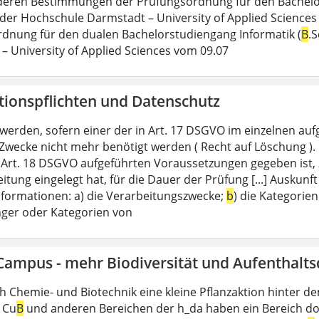
eren Bestimmungen der Prüfungsordnung für den Bachelor
 der Hochschule Darmstadt – University of Applied Sciences
dnung für den dualen Bachelorstudiengang Informatik (
B
.
– University of Applied Sciences vom 09.07
tionspflichten und Datenschutz
 werden, sofern einer der in Art. 17 DSGVO im einzelnen aufg
 Zwecke nicht mehr benötigt werden ( Recht auf Löschung ). 
n Art. 18 DSGVO aufgeführten Voraussetzungen gegeben ist, 
eitung eingelegt hat, für die Dauer der Prüfung [...] Ausku
nformationen: a) die Verarbeitungszwecke;
b
) die Kategorie
ger oder Kategorien von
Campus - mehr Biodiversität und Aufenthalts
h Chemie- und Biotechnik eine kleine Pflanzaktion hinter d
 Cu
B
und anderen Bereichen der h_da haben ein Bereich do