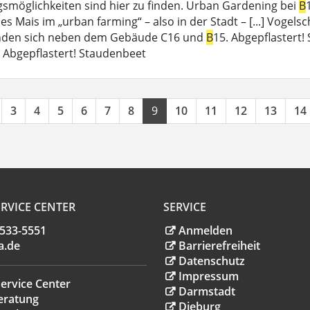
möglichkeiten sind hier zu finden. Urban Gardening bei
B
t es Mais im „urban farming“ – also in der Stadt – [...] Vo
inden sich neben dem Gebäude C16 und
B
15. Abgepflastert
 Abgepflastert! Staudenbeet
3
4
5
6
7
8
9
10
11
12
13
14
RVICE CENTER
SERVICE
.533-5551
Anmelden
a
.
de
Barrierefreiheit
Datenschutz
Impressum
ervice Center
Darmstadt
eratung
Dieburg