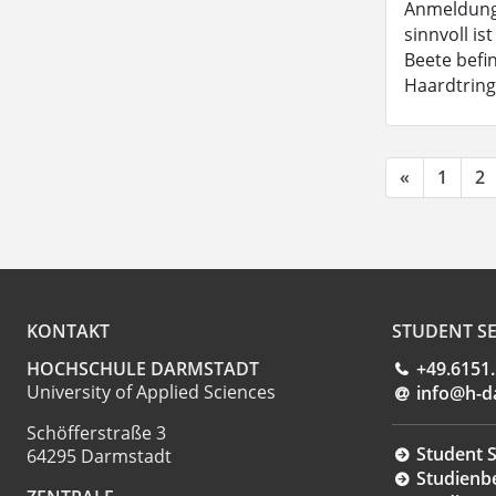
Anmeldungs
sinnvoll is
Beete bef
Haardtring
«
1
2
KONTAKT
STUDENT SE
HOCHSCHULE DARMSTADT
+49.6151
University of Applied Sciences
info@h-d
Schöfferstraße 3
Student S
64295 Darmstadt
Studienb