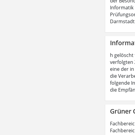
der Besond
Informatik
Prüfungsor
Darmstadt 
Informa
h gelöscht
verfolgten
eine der i
die Verarb
folgende I
die Empfän
Grüner 
Fachbereic
Fachbereic