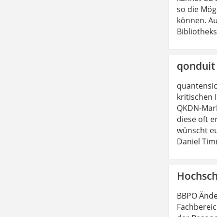
so die Mög
können. Au
Bibliothek
qonduit
quantensic
kritischen
QKDN-Markt
diese oft e
wünscht eu
Daniel Tim
Hochsch
BBPO Ände
Fachbereic