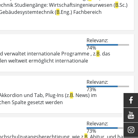
technik Studiengänge: Wirtschaftsingenieurwesen (
B
.Sc.)
g Gebäudesystemtechnik (
B
.Eng.) Fachbereich
Relevanz:
74%
 verwaltet internationale Programme , z.
B
. das
n weltweit ermöglicht internationale
Relevanz:
73%
kkordion und Tab, Plug-Ins (z.
B
. News) im

echen Spalte gesetzt werden

Relevanz:

73%
chschulzugangsberechtigung, wie z.
B
. Abitur, und hast