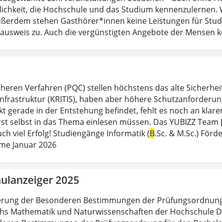
lichkeit, die Hochschule und das Studium kennenzulernen. 
ßerdem stehen Gasthörer*innen keine Leistungen für Studi
sausweis zu. Auch die vergünstigten Angebote der Mensen 
heren Verfahren (PQC) stellen höchstens das alte Sicherheit
 Infrastruktur (KRITIS), haben aber höhere Schutzanforderung
 gerade in der Entstehung befindet, fehlt es noch an klaren
rst selbst in das Thema einlesen müssen. Das YUBIZZ Team [.
ch viel Erfolg! Studiengänge Informatik (
B
.Sc. & M.Sc.) För
me Januar 2026
ulanzeiger 2025
rung der Besonderen Bestimmungen der Prüfungsordnung f
hs Mathematik und Naturwissenschaften der Hochschule Dar