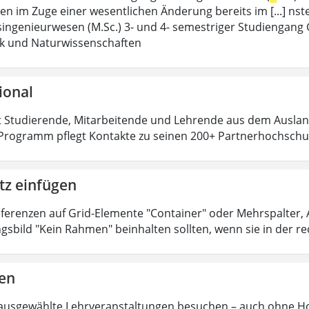
sen im Zuge einer wesentlichen Änderung bereits im [...] ns
singenieurwesen (M.Sc.) 3- und 4- semestriger Studiengan
k und Naturwissenschaften
ional
t Studierende, Mitarbeitende und Lehrende aus dem Ausland
rogramm pflegt Kontakte zu seinen 200+ Partnerhochschule
tz einfügen
Referenzen auf Grid-Elemente "Container" oder Mehrspalter, A
gsbild "Kein Rahmen" beinhalten sollten, wenn sie in der r
en
ausgewählte Lehrveranstaltungen besuchen – auch ohne Ho