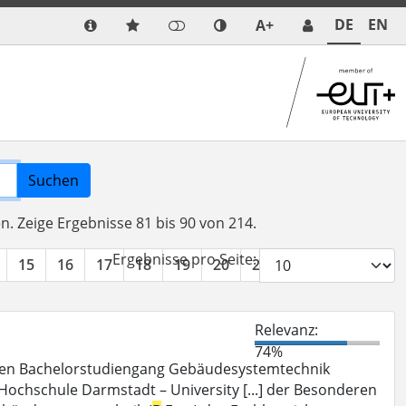
DE
EN
A+
Suchen
en.
Zeige Ergebnisse 81 bis 90 von 214.
Ergebnisse pro Seite:
15
16
17
18
19
20
21
22
»
Relevanz:
74%
en Bachelorstudiengang Gebäudesystemtechnik
 Hochschule Darmstadt – University [...] der Besonderen