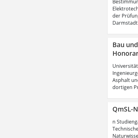
Bestimmun
Elektrotec
der Prüfun
Darmstadt 
Bau und 
Honorar
Universitä
Ingenieurge
Asphalt un
dortigen Pr
QmSL-N
n Studieng
Technische
Naturwisse