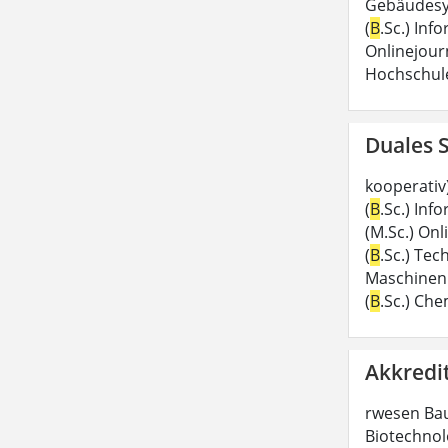
Gebäudesy
(
B
.Sc.) Inf
Onlinejour
Hochschul
Duales 
kooperativ)
(
B
.Sc.) Inf
(M.Sc.) Onl
(
B
.Sc.) Te
Maschinen
(
B
.Sc.) Ch
Akkredi
rwesen Ba
Biotechnol