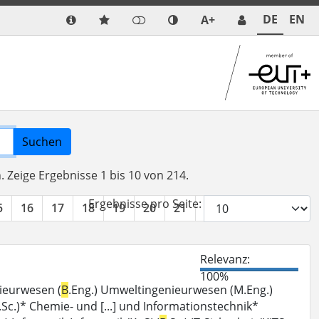
DE
EN
A+
Suchen
n.
Zeige Ergebnisse 1 bis 10 von 214.
Ergebnisse pro Seite:
5
16
17
18
19
20
21
22
»
Relevanz:
100%
ieurwesen (
B
.Eng.) Umweltingenieurwesen (M.Eng.)
.Sc.)* Chemie- und [...] und Informationstechnik*