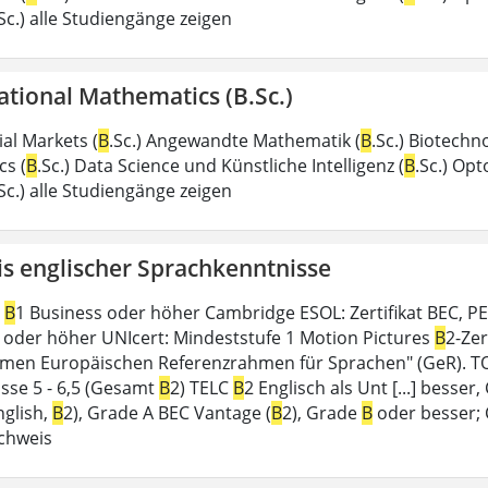
.Sc.) alle Studiengänge zeigen
tional Mathematics (B.Sc.)
al Markets (
B
.Sc.) Angewandte Mathematik (
B
.Sc.) Biotechno
s (
B
.Sc.) Data Science und Künstliche Intelligenz (
B
.Sc.) Opt
.Sc.) alle Studiengänge zeigen
s englischer Sprachkenntnisse
/
B
1 Business oder höher Cambridge ESOL: Zertifikat BEC, PET
2 oder höher UNIcert: Mindeststufe 1 Motion Pictures
B
2-Zer
en Europäischen Referenzrahmen für Sprachen" (GeR). TOE
isse 5 - 6,5 (Gesamt
B
2) TELC
B
2 Englisch als Unt [...] besser,
nglish,
B
2), Grade A BEC Vantage (
B
2), Grade
B
oder besser; 
chweis