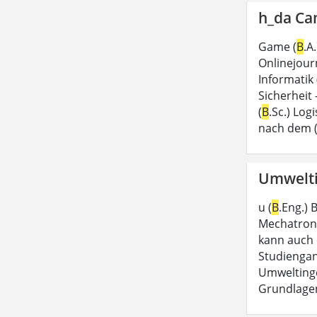
h_da Ca
Game (
B
.A
Onlinejour
Informatik 
Sicherheit 
(
B
.Sc.) Log
nach dem (
Umwelti
u (
B
.Eng.)
Mechatroni
kann auch 
Studienga
Umweltinge
Grundlagen