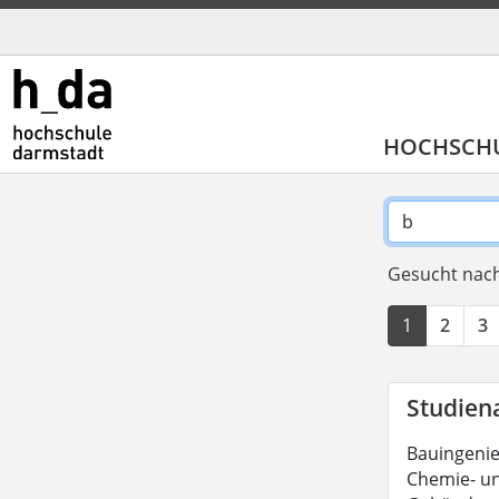
HOCHSCH
Gesucht nach
1
2
3
Studien
Bauingeni
Chemie- un