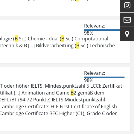


Relevanz:
98%

logie (
B
.Sc.) Chemie - dual (
B
.Sc.) Computational
otechnik & B [...] Bildverarbeitung (
B
.Sc.) Technische
Relevanz:
98%
 oder höher IELTS: Mindestpunktzahl 5 LCCI: Zertifikat
tifikat [...] Animation and Game
B
2 gemäß dem
FL iBT (94-72 Punkte) IELTS Mindestpunktzahl
 Cambridge Certificate: FCE First Certificate of English
Cambridge Certificate BEC Higher (C1), Grade C oder