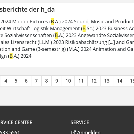
sberichte der h_da
 2024 Motion Pictures (
B
.A.) 2024 Sound, Music and Product
beit Wirtschaft Logistik-Management (
B
.Sc.) 2023 Business A
 Sozialwissenschaften (
B
.A.) 2023 Angewandte Sozialwissen
ales Lizensrecht (LL.M.) 2023 Risikoabschätzung [...] and Ga
tion and Game (3-semestrig) (M.A.) 2024 Animation and Ga
ign (
B
.A.) 2024
4
5
6
7
8
9
10
11
12
13
14
1
RVICE CENTER
SERVICE
.533-5551
Anmelden