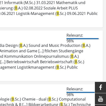
021 Informatik (M.Sc.) 31.03.2021 Mathematik und
isierung (
B
.A.) 02.08.2022 Soziale Arbeit PLUS
09.06.2021 Logistik-Management (
B
.Sc.) 09.06.2021 Public
Relevanz:
98%
dia Design (
B
.A.) Sound and Music Production (
B
.A.)
 Animation and Game [...] ftlichen Studiengänge
 und Kommunikation Onlinejournalismus (
B
.A.)
[...] Betriebswirtschaft Betriebswirtschaft (
B
.Sc.)
Management Logistikmanagement (
B
.Sc.) Public

Relevanz:
98%

logie (
B
.Sc.) Chemie - dual (
B
.Sc.) Computational
otechnik & B [...] Bildverarbeitung (
B
.Sc.) Technische