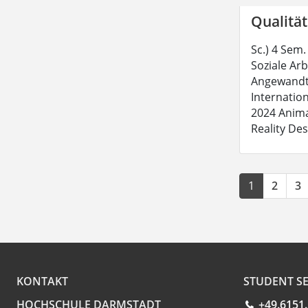
Qualität
Sc.) 4 Sem.
Soziale Ar
Angewandte
Internation
2024 Anima
Reality Des
1
2
3
KONTAKT
STUDENT SE
HOCHSCHULE DARMSTADT
+49.6151