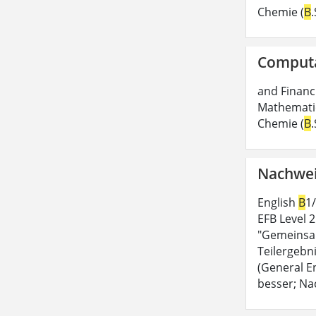
Chemie (
B
Computa
and Financi
Mathematic
Chemie (
B
Nachwei
English
B
1
EFB Level 
"Gemeinsam
Teilergebn
(General E
besser; Na