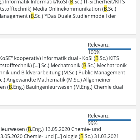
.) Informatik Informatik/KoSI (
B
.Sc.) IT-Sicherheit/KITS
Kunststofftechnik) Media Onlinekommunikation (
B
.Sc.)
 Management (
B
.Sc.) *Das Duale Studienmodell der
Relevanz:
100%
"KoSE" kooperativ) Informatik dual - KoSI (
B
.Sc.) KITS
tstofftechnik) [...] Sc.) Mechatronik (
B
.Sc.) Mechatronik
chnik und Bildverarbeitung (M.Sc.) Public Management
Sc.) Angewandte Mathematik (M.Sc.) Allgemeiner
en (
B
.Eng.) Bauingenieurwesen (M.Eng.) Chemie dual
Relevanz:
99%
nieurwesen (
B
.Eng.) 13.05.2020 Chemie- und
13.05.2020 Chemie- und [...] ologie (
B
.Sc.) 31.03.2021