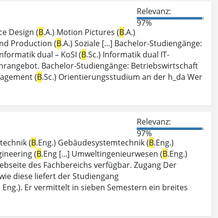
Relevanz:
97%
ce Design (
B
.A.) Motion Pictures (
B
.A.)
and Production (
B
.A.) Soziale [...] Bachelor-Studiengänge:
 Informatik dual – KoSI (
B
.Sc.) Informatik dual IT-
Lehrangebot. Bachelor-Studiengänge: Betriebswirtschaft
nagement (
B
.Sc.) Orientierungsstudium an der h_da Wer
Relevanz:
97%
technik (
B
.Eng.) Gebäudesystemtechnik (
B
.Eng.)
gineering (
B
.Eng [...] Umweltingenieurwesen (
B
.Eng.)
ebseite des Fachbereichs verfügbar. Zugang Der
en wie diese liefert der Studiengang
. Eng.). Er vermittelt in sieben Semestern ein breites