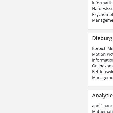
Informatik 
Naturwiss
Psychomoto
Managemen
Dieburg
Bereich Me
Motion Pic
Informatio
Onlinekom
Betriebswi
Managemen
Analytic
and Financi
Mathematic