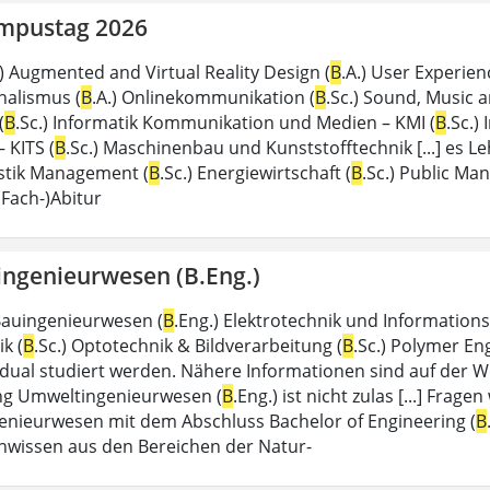
mpustag 2026
.) Augmented and Virtual Reality Design (
B
.A.) User Experien
nalismus (
B
.A.) Onlinekommunikation (
B
.Sc.) Sound, Music 
(
B
.Sc.) Informatik Kommunikation und Medien – KMI (
B
.Sc.)
– KITS (
B
.Sc.) Maschinenbau und Kunststofftechnik [...] es 
istik Management (
B
.Sc.) Energiewirtschaft (
B
.Sc.) Public Ma
Fach-)Abitur
ngenieurwesen (B.Eng.)
 Bauingenieurwesen (
B
.Eng.) Elektrotechnik und Informations
k (
B
.Sc.) Optotechnik & Bildverarbeitung (
B
.Sc.) Polymer En
dual studiert werden. Nähere Informationen sind auf der W
ng Umweltingenieurwesen (
B
.Eng.) ist nicht zulas [...] Frag
nieurwesen mit dem Abschluss Bachelor of Engineering (
B
wissen aus den Bereichen der Natur-