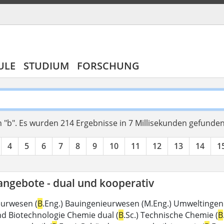
ULE
STUDIUM
FORSCHUNG
 "b".
Es wurden 214 Ergebnisse in 7 Millisekunden gefunde
4
5
6
7
8
9
10
11
12
13
14
1
angebote - dual und kooperativ
eurwesen (
B
.Eng.) Bauingenieurwesen (M.Eng.) Umweltingen
d Biotechnologie Chemie dual (
B
.Sc.) Technische Chemie (
B