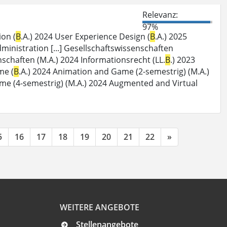
Relevanz:
97%
ion (
B
.A.) 2024 User Experience Design (
B
.A.) 2025
dministration [...] Gesellschaftswissenschaften
schaften (M.A.) 2024 Informationsrecht (LL.
B
.) 2023
me (
B
.A.) 2024 Animation and Game (2-semestrig) (M.A.)
me (4-semestrig) (M.A.) 2024 Augmented and Virtual
5
16
17
18
19
20
21
22
»
WEITERE ANGEBOTE
Stellenangebote