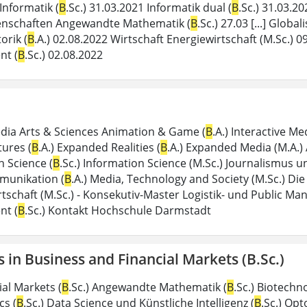
Informatik (
B
.Sc.) 31.03.2021 Informatik dual (
B
.Sc.) 31.03.2
enschaften Angewandte Mathematik (
B
.Sc.) 27.03 [...] Global
rik (
B
.A.) 02.08.2022 Wirtschaft Energiewirtschaft (M.Sc.) 
t (
B
.Sc.) 02.08.2022
dia Arts & Sciences Animation & Game (
B
.A.) Interactive Me
tures (
B
.A.) Expanded Realities (
B
.A.) Expanded Media (M.A.)
n Science (
B
.Sc.) Information Science (M.Sc.) Journalismus
munikation (
B
.A.) Media, Technology and Society (M.Sc.) Die 
rtschaft (M.Sc.) - Konsekutiv-Master Logistik- und Public 
t (
B
.Sc.) Kontakt Hochschule Darmstadt
s in Business and Financial Markets (B.Sc.)
al Markets (
B
.Sc.) Angewandte Mathematik (
B
.Sc.) Biotechno
s (
B
.Sc.) Data Science und Künstliche Intelligenz (
B
.Sc.) Opt