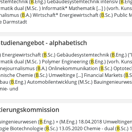
stemtechnik (
B
.Eng.) Gebäudesystemtechnik intensiv (
B
.Eng
ormatik dual (M.Sc. ) Informatik* Mathematik [...] ) (vorh. 
nalismus (
B
.A.) Wirtschaft* Energiewirtschaft (
B
.Sc.) Public
e Darmstadt
Studienangebot - alphabetisch
 Energiewirtschaft (
B
.Sc.) Gebäudesystemtechnik (
B
.Eng.) (
ormatik dual (M.Sc. ) Polymer Engineering (
B
.Eng.) (vorh. Kuns
inejournalismus (
B
.A.) Onlinekommunikation (
B
.Sc.) Optote
chnische Chemie (
B
.Sc.) Umweltinge [...] Financial Markets (
B
.
bau (
B
.Eng.) Automobilentwicklung (M.Sc.) Bauingenieurwes
emie- und
tierungskommission
uingenieurwesen (
B
.Eng.) + (M.Eng.) 18.04.2018 Umweltinge
ogie Biotechnologie (
B
.Sc.) 13.05.2020 Chemie - dual (
B
.Sc.) 