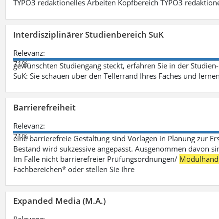
TYPO3 redaktionelles Arbeiten Kopfbereich TYPO3 redaktione
Interdisziplinärer Studienbereich SuK
Relevanz:
71%
gewünschten Studiengang steckt, erfahren Sie in der Studie
SuK: Sie schauen über den Tellerrand Ihres Faches und lern
Barrierefreiheit
Relevanz:
71%
eine barrierefreie Gestaltung sind Vorlagen in Planung zur Er
Bestand wird sukzessive angepasst. Ausgenommen davon sind D
Im Falle nicht barrierefreier Prüfungsordnungen/
Modulhand
Fachbereichen* oder stellen Sie Ihre
Expanded Media (M.A.)