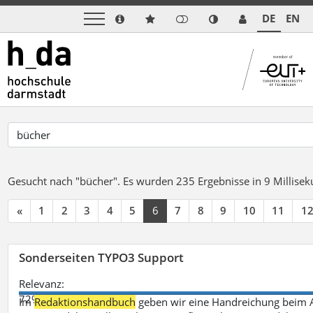
DE
EN
Gesucht nach "bücher".
Es wurden 235 Ergebnisse in 9 Millise
«
1
2
3
4
5
6
7
8
9
10
11
1
Sonderseiten TYPO3 Support
Relevanz:
72%
Im
Redaktionshandbuch
geben wir eine Handreichung beim A