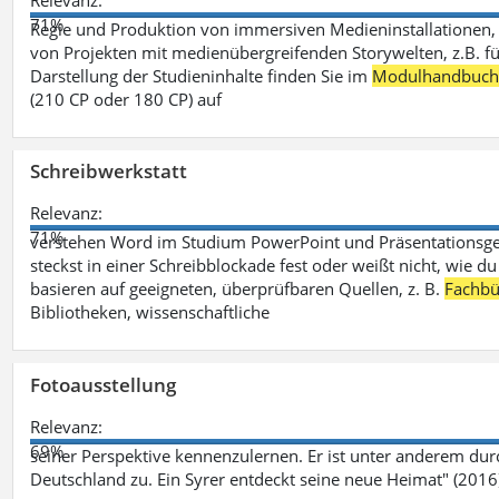
Relevanz:
71%
Regie und Produktion von immersiven Medieninstallationen, 
von Projekten mit medienübergreifenden Storywelten, z.B. für 
Darstellung der Studieninhalte finden Sie im
Modulhandbuc
(210 CP oder 180 CP) auf
Schreibwerkstatt
Relevanz:
71%
verstehen Word im Studium PowerPoint und Präsentationsges
steckst in einer Schreibblockade fest oder weißt nicht, wie du
basieren auf geeigneten, überprüfbaren Quellen, z. B.
Fachbü
Bibliotheken, wissenschaftliche
Fotoausstellung
Relevanz:
69%
seiner Perspektive kennenzulernen. Er ist unter anderem d
Deutschland zu. Ein Syrer entdeckt seine neue Heimat" (2016)