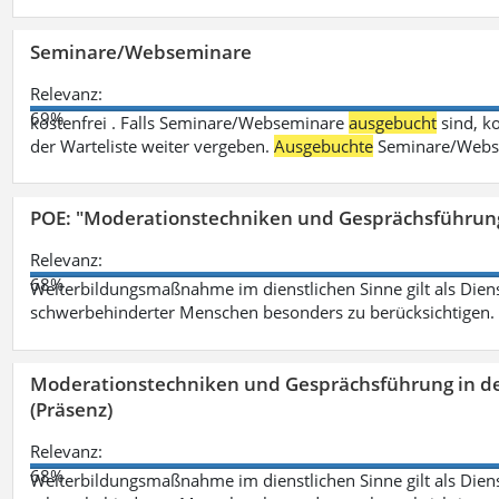
Seminare/Webseminare
Relevanz:
69%
kostenfrei . Falls Seminare/Webseminare
ausgebucht
sind, k
der Warteliste weiter vergeben.
Ausgebuchte
Seminare/Webse
POE: "Moderationstechniken und Gesprächsführung
Relevanz:
68%
Weiterbildungsmaßnahme im dienstlichen Sinne gilt als Dien
schwerbehinderter Menschen besonders zu berücksichtigen. Fa
Moderationstechniken und Gesprächsführung in d
(Präsenz)
Relevanz:
68%
Weiterbildungsmaßnahme im dienstlichen Sinne gilt als Dien