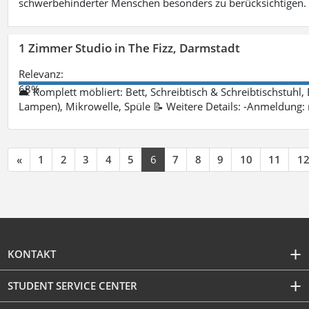
schwerbehinderter Menschen besonders zu berücksichtigen. Fa
1 Zimmer Studio in The Fizz, Darmstadt
Relevanz:
68%
🛋 Komplett möbliert: Bett, Schreibtisch & Schreibtischstuhl,
Lampen), Mikrowelle, Spüle 📝 Weitere Details: -Anmeldung:
«
1
2
3
4
5
6
7
8
9
10
11
1
KONTAKT
STUDENT SERVICE CENTER