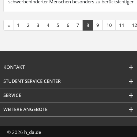
schwerbehinderter Menschen besonders zu berücksichtigen. Fa
«
1
2
3
4
5
6
7
8
9
10
11
1
KONTAKT
STUDENT SERVICE CENTER
SERVICE
WEITERE ANGEBOTE
© 2026
h_da.de