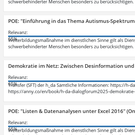
schwerbehinderter Menschen besonders zu berücksichtigen. Fa
POE: "Einführung in das Thema Autismus-Spektrum
Relevanz:
65%
Weiterbildungsmaßnahme im dienstlichen Sinne gilt als Dien
schwerbehinderter Menschen besonders zu berücksichtigen. Fa
Demokratie im Netz: Zwischen Desinformation un
Relevanz:
65%
Transfer (SFT) der h_da Sämtliche Informationen: https://h-
https://anny.co/en/book/h-da-dialogforum2025-demokratie-
POE: "Listen & Datenanalysen unter Excel 2016" (On
Relevanz:
65%
Weiterbildungsmaßnahme im dienstlichen Sinne gilt als Dien