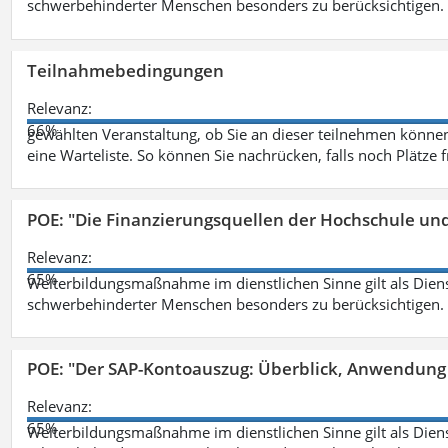
schwerbehinderter Menschen besonders zu berücksichtigen. Fa
Teilnahmebedingungen
Relevanz:
66%
gewählten Veranstaltung, ob Sie an dieser teilnehmen können.
eine Warteliste. So können Sie nachrücken, falls noch Plätze 
POE: "Die Finanzierungsquellen der Hochschule un
Relevanz:
65%
Weiterbildungsmaßnahme im dienstlichen Sinne gilt als Dien
schwerbehinderter Menschen besonders zu berücksichtigen. Fa
POE: "Der SAP-Kontoauszug: Überblick, Anwendung
Relevanz:
65%
Weiterbildungsmaßnahme im dienstlichen Sinne gilt als Dien