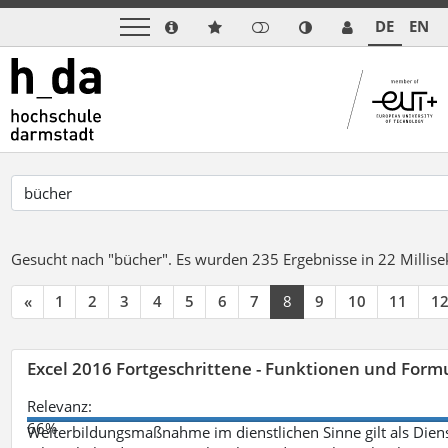
DE
EN
Gesucht nach "bücher".
Es wurden 235 Ergebnisse in 22 Milli
«
1
2
3
4
5
6
7
8
9
10
11
1
Excel 2016 Fortgeschrittene - Funktionen und Formu
Relevanz:
66%
Weiterbildungsmaßnahme im dienstlichen Sinne gilt als Dien