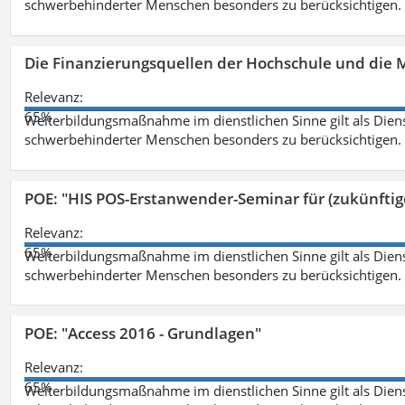
schwerbehinderter Menschen besonders zu berücksichtigen. Fa
Die Finanzierungsquellen der Hochschule und die M
Relevanz:
65%
Weiterbildungsmaßnahme im dienstlichen Sinne gilt als Dien
schwerbehinderter Menschen besonders zu berücksichtigen. Fa
POE: "HIS POS-Erstanwender-Seminar für (zukünfti
Relevanz:
65%
Weiterbildungsmaßnahme im dienstlichen Sinne gilt als Dien
schwerbehinderter Menschen besonders zu berücksichtigen. Fa
POE: "Access 2016 - Grundlagen"
Relevanz:
65%
Weiterbildungsmaßnahme im dienstlichen Sinne gilt als Dien