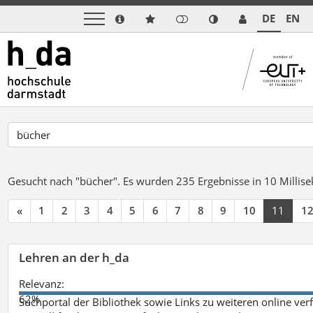
DE
EN
Gesucht nach "bücher".
Es wurden 235 Ergebnisse in 10 Milli
«
1
2
3
4
5
6
7
8
9
10
11
1
Lehren an der h_da
Relevanz:
62%
Suchportal der Bibliothek sowie Links zu weiteren online ve