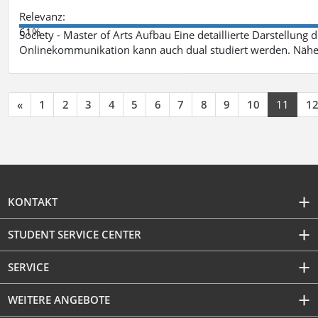
Relevanz:
61%
Society - Master of Arts Aufbau Eine detaillierte Darstellung 
Onlinekommunikation kann auch dual studiert werden. Nähe
«
1
2
3
4
5
6
7
8
9
10
11
1
KONTAKT
STUDENT SERVICE CENTER
SERVICE
WEITERE ANGEBOTE