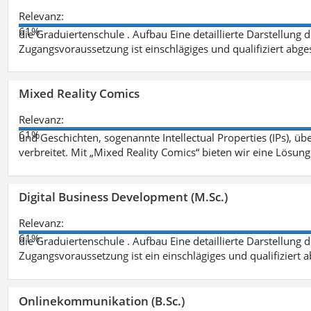
Relevanz:
61%
die Graduiertenschule . Aufbau Eine detaillierte Darstellung 
Zugangsvoraussetzung ist einschlägiges und qualifiziert ab
Mixed Reality Comics
Relevanz:
61%
und Geschichten, sogenannte Intellectual Properties (IPs), üb
verbreitet. Mit „Mixed Reality Comics“ bieten wir eine Lösung
Digital Business Development (M.Sc.)
Relevanz:
61%
die Graduiertenschule . Aufbau Eine detaillierte Darstellung 
Zugangsvoraussetzung ist ein einschlägiges und qualifiziert 
Onlinekommunikation (B.Sc.)