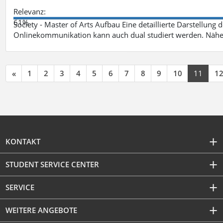
Relevanz:
61%
Society - Master of Arts Aufbau Eine detaillierte Darstellung 
Onlinekommunikation kann auch dual studiert werden. Nähe
«
1
2
3
4
5
6
7
8
9
10
11
1
KONTAKT
STUDENT SERVICE CENTER
SERVICE
WEITERE ANGEBOTE