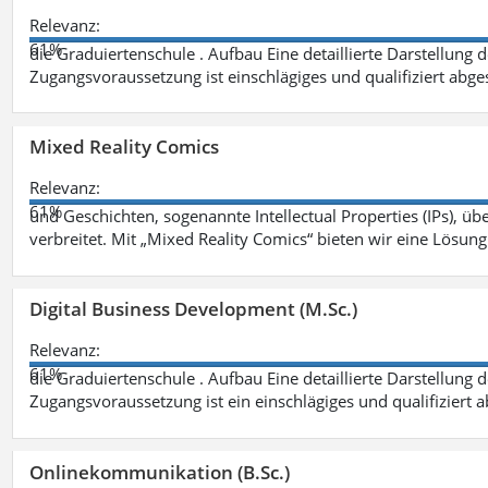
Relevanz:
61%
die Graduiertenschule . Aufbau Eine detaillierte Darstellung 
Zugangsvoraussetzung ist einschlägiges und qualifiziert ab
Mixed Reality Comics
Relevanz:
61%
und Geschichten, sogenannte Intellectual Properties (IPs), üb
verbreitet. Mit „Mixed Reality Comics“ bieten wir eine Lösung
Digital Business Development (M.Sc.)
Relevanz:
61%
die Graduiertenschule . Aufbau Eine detaillierte Darstellung 
Zugangsvoraussetzung ist ein einschlägiges und qualifiziert 
Onlinekommunikation (B.Sc.)