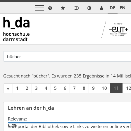
DE
EN
Gesucht nach "bücher".
Es wurden 235 Ergebnisse in 14 Milli
«
1
2
3
4
5
6
7
8
9
10
11
1
Lehren an der h_da
Relevanz:
62%
Suchportal der Bibliothek sowie Links zu weiteren online ve