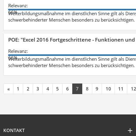
Relevanz:
66%
Weiterbildungsmaßnahme im dienstlichen Sinne gilt als Dien
schwerbehinderter Menschen besonders zu berücksichtigen. Fa
POE: "Excel 2016 Fortgeschrittene - Funktionen und
Relevanz:
66%
Weiterbildungsmaßnahme im dienstlichen Sinne gilt als Dien
schwerbehinderter Menschen besonders zu berücksichtigen. Fa
«
1
2
3
4
5
6
7
8
9
10
11
1
KONTAKT