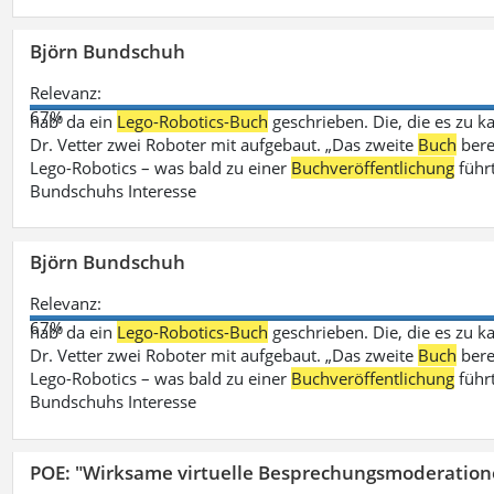
Björn Bundschuh
Relevanz:
67%
hab‘ da ein
Lego-Robotics-Buch
geschrieben. Die, die es zu k
Dr. Vetter zwei Roboter mit aufgebaut. „Das zweite
Buch
bere
Lego-Robotics – was bald zu einer
Buchveröffentlichung
führ
Bundschuhs Interesse
Björn Bundschuh
Relevanz:
67%
hab‘ da ein
Lego-Robotics-Buch
geschrieben. Die, die es zu k
Dr. Vetter zwei Roboter mit aufgebaut. „Das zweite
Buch
bere
Lego-Robotics – was bald zu einer
Buchveröffentlichung
führ
Bundschuhs Interesse
POE: "Wirksame virtuelle Besprechungsmoderation