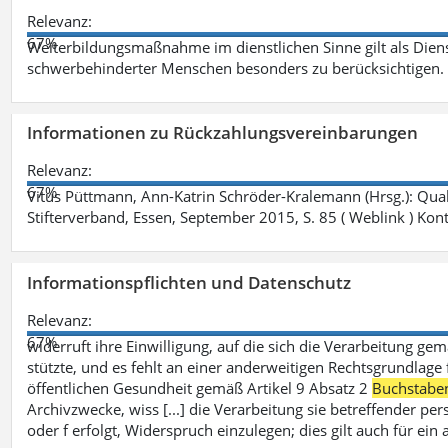
Relevanz:
67%
Weiterbildungsmaßnahme im dienstlichen Sinne gilt als Dien
schwerbehinderter Menschen besonders zu berücksichtigen. Fa
Informationen zu Rückzahlungsvereinbarungen
Relevanz:
67%
Vitus Püttmann, Ann-Katrin Schröder-Kralemann (Hrsg.): Qua
Stifterverband, Essen, September 2015, S. 85 ( Weblink ) Kon
Informationspflichten und Datenschutz
Relevanz:
67%
widerruft ihre Einwilligung, auf die sich die Verarbeitung ge
stützte, und es fehlt an einer anderweitigen Rechtsgrundlage 
öffentlichen Gesundheit gemäß Artikel 9 Absatz 2
Buchstabe
Archivzwecke, wiss [...] die Verarbeitung sie betreffender p
oder f erfolgt, Widerspruch einzulegen; dies gilt auch für ei