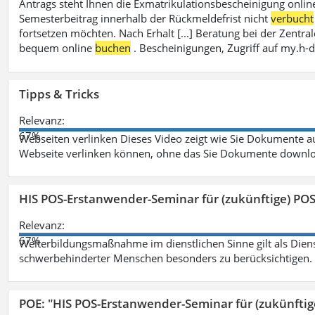
Antrags steht Ihnen die Exmatrikulationsbescheinigung onlin
Semesterbeitrag innerhalb der Rückmeldefrist nicht
verbucht
fortsetzen möchten. Nach Erhalt [...] Beratung bei der Zen
bequem online
buchen
. Bescheinigungen, Zugriff auf my.h-
Tipps & Tricks
Relevanz:
67%
Webseiten verlinken Dieses Video zeigt wie Sie Dokumente
Webseite verlinken können, ohne das Sie Dokumente downlo
HIS POS-Erstanwender-Seminar für (zukünftige) PO
Relevanz:
67%
Weiterbildungsmaßnahme im dienstlichen Sinne gilt als Dien
schwerbehinderter Menschen besonders zu berücksichtigen. Fa
POE: "HIS POS-Erstanwender-Seminar für (zukünfti