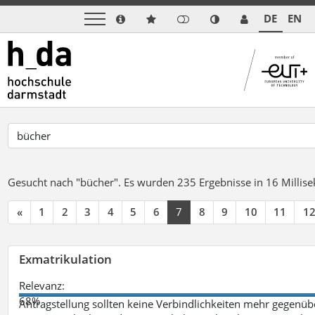
DE
EN
Gesucht nach "bücher".
Es wurden 235 Ergebnisse in 16 Milli
«
1
2
3
4
5
6
7
8
9
10
11
1
Exmatrikulation
Relevanz:
68%
Antragstellung sollten keine Verbindlichkeiten mehr gegenü