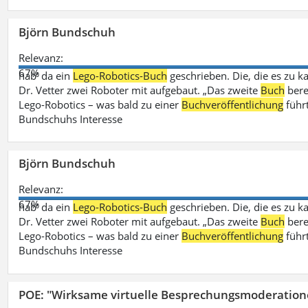
Björn Bundschuh
Relevanz:
67%
hab‘ da ein
Lego-Robotics-Buch
geschrieben. Die, die es zu k
Dr. Vetter zwei Roboter mit aufgebaut. „Das zweite
Buch
bere
Lego-Robotics – was bald zu einer
Buchveröffentlichung
führ
Bundschuhs Interesse
Björn Bundschuh
Relevanz:
67%
hab‘ da ein
Lego-Robotics-Buch
geschrieben. Die, die es zu k
Dr. Vetter zwei Roboter mit aufgebaut. „Das zweite
Buch
bere
Lego-Robotics – was bald zu einer
Buchveröffentlichung
führ
Bundschuhs Interesse
POE: "Wirksame virtuelle Besprechungsmoderation