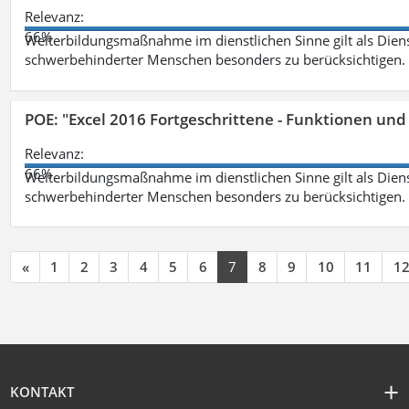
Relevanz:
66%
Weiterbildungsmaßnahme im dienstlichen Sinne gilt als Dien
schwerbehinderter Menschen besonders zu berücksichtigen. Fa
POE: "Excel 2016 Fortgeschrittene - Funktionen und
Relevanz:
66%
Weiterbildungsmaßnahme im dienstlichen Sinne gilt als Dien
schwerbehinderter Menschen besonders zu berücksichtigen. Fa
«
1
2
3
4
5
6
7
8
9
10
11
1
KONTAKT