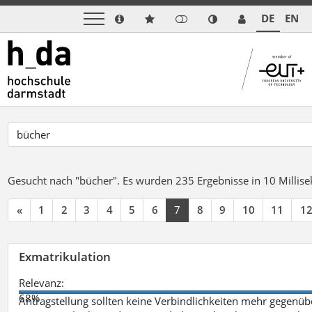
DE
EN
Gesucht nach "bücher".
Es wurden 235 Ergebnisse in 10 Milli
«
1
2
3
4
5
6
7
8
9
10
11
1
Exmatrikulation
Relevanz:
68%
Antragstellung sollten keine Verbindlichkeiten mehr gegenü