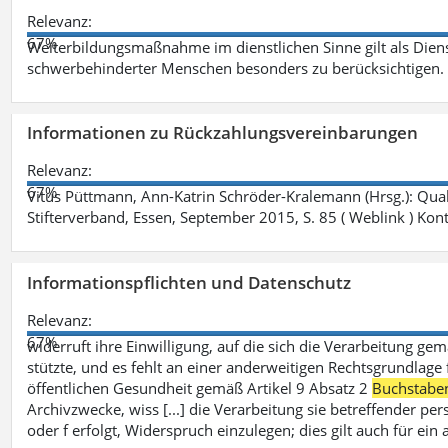
Relevanz:
67%
Weiterbildungsmaßnahme im dienstlichen Sinne gilt als Dien
schwerbehinderter Menschen besonders zu berücksichtigen. Fa
Informationen zu Rückzahlungsvereinbarungen
Relevanz:
67%
Vitus Püttmann, Ann-Katrin Schröder-Kralemann (Hrsg.): Qua
Stifterverband, Essen, September 2015, S. 85 ( Weblink ) Kon
Informationspflichten und Datenschutz
Relevanz:
67%
widerruft ihre Einwilligung, auf die sich die Verarbeitung ge
stützte, und es fehlt an einer anderweitigen Rechtsgrundlage 
öffentlichen Gesundheit gemäß Artikel 9 Absatz 2
Buchstabe
Archivzwecke, wiss [...] die Verarbeitung sie betreffender p
oder f erfolgt, Widerspruch einzulegen; dies gilt auch für ei