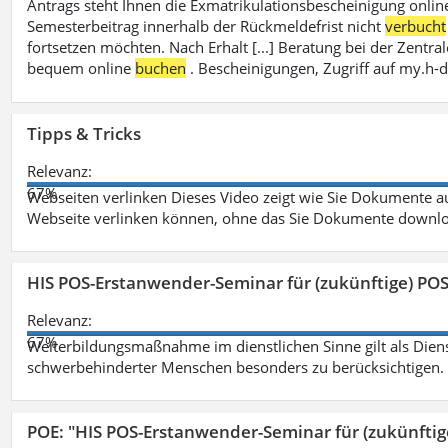
Antrags steht Ihnen die Exmatrikulationsbescheinigung onlin
Semesterbeitrag innerhalb der Rückmeldefrist nicht
verbucht
fortsetzen möchten. Nach Erhalt [...] Beratung bei der Zen
bequem online
buchen
. Bescheinigungen, Zugriff auf my.h-
Tipps & Tricks
Relevanz:
67%
Webseiten verlinken Dieses Video zeigt wie Sie Dokumente
Webseite verlinken können, ohne das Sie Dokumente downlo
HIS POS-Erstanwender-Seminar für (zukünftige) PO
Relevanz:
67%
Weiterbildungsmaßnahme im dienstlichen Sinne gilt als Dien
schwerbehinderter Menschen besonders zu berücksichtigen. Fa
POE: "HIS POS-Erstanwender-Seminar für (zukünfti