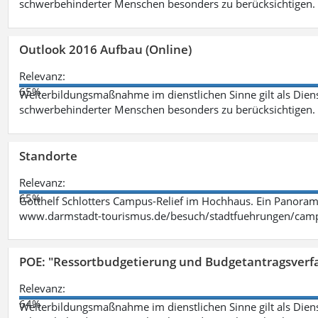
schwerbehinderter Menschen besonders zu berücksichtigen. Fa
Outlook 2016 Aufbau (Online)
Relevanz:
65%
Weiterbildungsmaßnahme im dienstlichen Sinne gilt als Dien
schwerbehinderter Menschen besonders zu berücksichtigen. Fa
Standorte
Relevanz:
65%
Gotthelf Schlotters Campus-Relief im Hochhaus. Ein Panorama
www.darmstadt-tourismus.de/besuch/stadtfuehrungen/cam
POE: "Ressortbudgetierung und Budgetantragsverf
Relevanz:
64%
Weiterbildungsmaßnahme im dienstlichen Sinne gilt als Dien