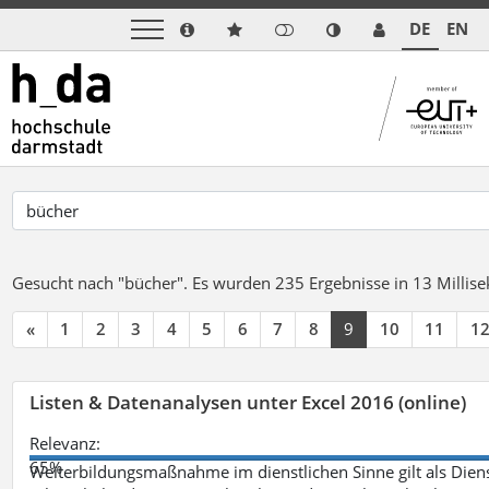
DE
EN
Gesucht nach "bücher".
Es wurden 235 Ergebnisse in 13 Milli
«
1
2
3
4
5
6
7
8
9
10
11
1
Listen & Datenanalysen unter Excel 2016 (online)
Relevanz:
65%
Weiterbildungsmaßnahme im dienstlichen Sinne gilt als Dien