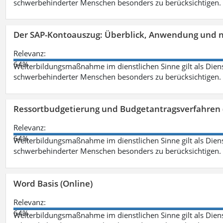
schwerbehinderter Menschen besonders zu berücksichtigen. Fa
Der SAP-Kontoauszug: Überblick, Anwendung und nü
Relevanz:
64%
Weiterbildungsmaßnahme im dienstlichen Sinne gilt als Dien
schwerbehinderter Menschen besonders zu berücksichtigen. Fa
Ressortbudgetierung und Budgetantragsverfahren 
Relevanz:
64%
Weiterbildungsmaßnahme im dienstlichen Sinne gilt als Dien
schwerbehinderter Menschen besonders zu berücksichtigen. Fa
Word Basis (Online)
Relevanz:
64%
Weiterbildungsmaßnahme im dienstlichen Sinne gilt als Dien