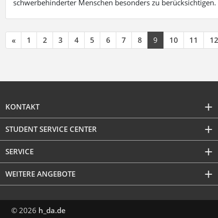
schwerbehinderter Menschen besonders zu berücksichtigen. Fa
«
1
2
3
4
5
6
7
8
9
10
11
1
KONTAKT
STUDENT SERVICE CENTER
SERVICE
WEITERE ANGEBOTE
© 2026
h_da.de