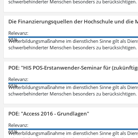
schwerbehinderter Menschen besonders zu berücksichtigen. Fa
Die Finanzierungsquellen der Hochschule und die M
Relevanz:
65%
Weiterbildungsmaßnahme im dienstlichen Sinne gilt als Dien
schwerbehinderter Menschen besonders zu berücksichtigen. Fa
POE: "HIS POS-Erstanwender-Seminar für (zukünfti
Relevanz:
65%
Weiterbildungsmaßnahme im dienstlichen Sinne gilt als Dien
schwerbehinderter Menschen besonders zu berücksichtigen. Fa
POE: "Access 2016 - Grundlagen"
Relevanz:
65%
Weiterbildungsmaßnahme im dienstlichen Sinne gilt als Dien