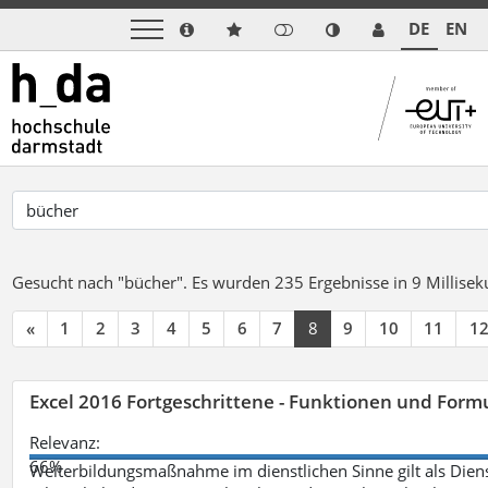
DE
EN
Gesucht nach "bücher".
Es wurden 235 Ergebnisse in 9 Millise
«
1
2
3
4
5
6
7
8
9
10
11
1
Excel 2016 Fortgeschrittene - Funktionen und Formu
Relevanz:
66%
Weiterbildungsmaßnahme im dienstlichen Sinne gilt als Dien