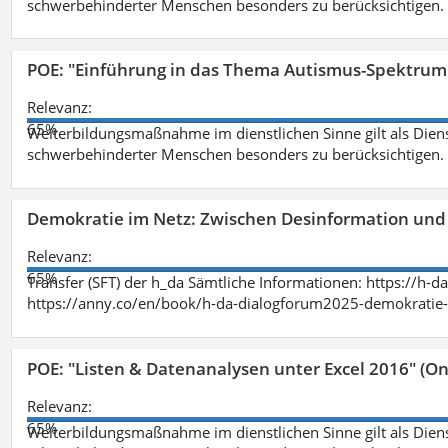
schwerbehinderter Menschen besonders zu berücksichtigen. Fa
POE: "Einführung in das Thema Autismus-Spektrum
Relevanz:
65%
Weiterbildungsmaßnahme im dienstlichen Sinne gilt als Dien
schwerbehinderter Menschen besonders zu berücksichtigen. Fa
Demokratie im Netz: Zwischen Desinformation un
Relevanz:
65%
Transfer (SFT) der h_da Sämtliche Informationen: https://h-
https://anny.co/en/book/h-da-dialogforum2025-demokratie-
POE: "Listen & Datenanalysen unter Excel 2016" (On
Relevanz:
65%
Weiterbildungsmaßnahme im dienstlichen Sinne gilt als Dien