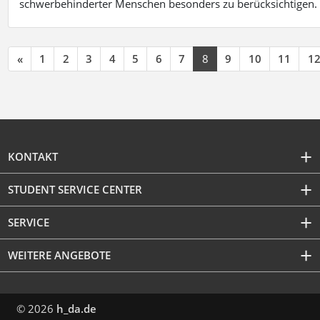
schwerbehinderter Menschen besonders zu berücksichtigen. Fa
«
1
2
3
4
5
6
7
8
9
10
11
1
KONTAKT
STUDENT SERVICE CENTER
SERVICE
WEITERE ANGEBOTE
© 2026
h_da.de