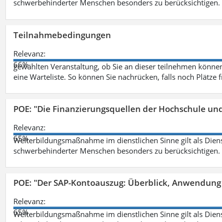
schwerbehinderter Menschen besonders zu berücksichtigen. Fa
Teilnahmebedingungen
Relevanz:
66%
gewählten Veranstaltung, ob Sie an dieser teilnehmen können.
eine Warteliste. So können Sie nachrücken, falls noch Plätze 
POE: "Die Finanzierungsquellen der Hochschule un
Relevanz:
65%
Weiterbildungsmaßnahme im dienstlichen Sinne gilt als Dien
schwerbehinderter Menschen besonders zu berücksichtigen. Fa
POE: "Der SAP-Kontoauszug: Überblick, Anwendung
Relevanz:
65%
Weiterbildungsmaßnahme im dienstlichen Sinne gilt als Dien