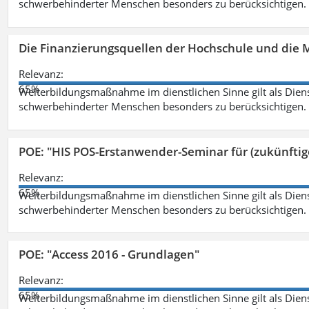
schwerbehinderter Menschen besonders zu berücksichtigen. Fa
Die Finanzierungsquellen der Hochschule und die M
Relevanz:
65%
Weiterbildungsmaßnahme im dienstlichen Sinne gilt als Dien
schwerbehinderter Menschen besonders zu berücksichtigen. Fa
POE: "HIS POS-Erstanwender-Seminar für (zukünfti
Relevanz:
65%
Weiterbildungsmaßnahme im dienstlichen Sinne gilt als Dien
schwerbehinderter Menschen besonders zu berücksichtigen. Fa
POE: "Access 2016 - Grundlagen"
Relevanz:
65%
Weiterbildungsmaßnahme im dienstlichen Sinne gilt als Dien