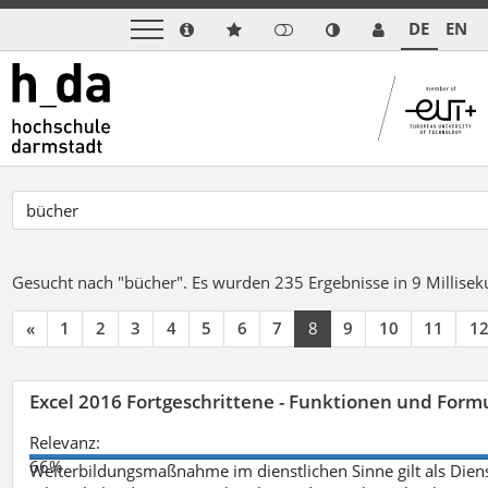
DE
EN
Gesucht nach "bücher".
Es wurden 235 Ergebnisse in 9 Millise
«
1
2
3
4
5
6
7
8
9
10
11
1
Excel 2016 Fortgeschrittene - Funktionen und Formu
Relevanz:
66%
Weiterbildungsmaßnahme im dienstlichen Sinne gilt als Dien