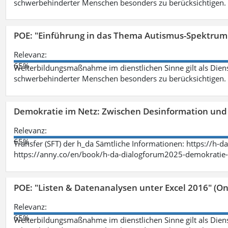
schwerbehinderter Menschen besonders zu berücksichtigen. Fa
POE: "Einführung in das Thema Autismus-Spektrum
Relevanz:
65%
Weiterbildungsmaßnahme im dienstlichen Sinne gilt als Dien
schwerbehinderter Menschen besonders zu berücksichtigen. Fa
Demokratie im Netz: Zwischen Desinformation un
Relevanz:
65%
Transfer (SFT) der h_da Sämtliche Informationen: https://h-
https://anny.co/en/book/h-da-dialogforum2025-demokratie-
POE: "Listen & Datenanalysen unter Excel 2016" (On
Relevanz:
65%
Weiterbildungsmaßnahme im dienstlichen Sinne gilt als Dien