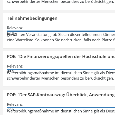
schwerbehinderter Menschen besonders zu berücksichtigen. Fa
Teilnahmebedingungen
Relevanz:
66%
gewählten Veranstaltung, ob Sie an dieser teilnehmen können.
eine Warteliste. So können Sie nachrücken, falls noch Plätze 
POE: "Die Finanzierungsquellen der Hochschule un
Relevanz:
65%
Weiterbildungsmaßnahme im dienstlichen Sinne gilt als Dien
schwerbehinderter Menschen besonders zu berücksichtigen. Fa
POE: "Der SAP-Kontoauszug: Überblick, Anwendung
Relevanz:
65%
Weiterbildungsmaßnahme im dienstlichen Sinne gilt als Dien