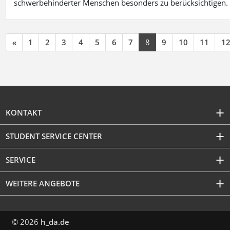
schwerbehinderter Menschen besonders zu berücksichtigen. Fa
«
1
2
3
4
5
6
7
8
9
10
11
1
KONTAKT
STUDENT SERVICE CENTER
SERVICE
WEITERE ANGEBOTE
© 2026
h_da.de