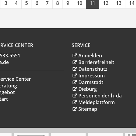
3
4
5
6
7
8
9
10
11
12
13
14
RVICE CENTER
SERVICE
.533-5551
Anmelden
a
.
de
Barrierefreiheit
Datenschutz
Impressum
ervice Center
Darmstadt
eratung
Dieburg
ngebot
Personen der h_da
tart
Meldeplattform
Sitemap