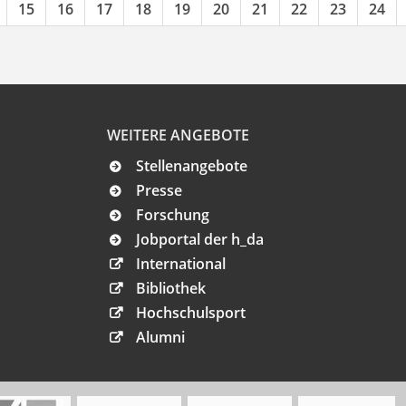
15
16
17
18
19
20
21
22
23
24
WEITERE ANGEBOTE
Stellenangebote
Presse
Forschung
Jobportal der h_da
International
Bibliothek
Hochschulsport
Alumni