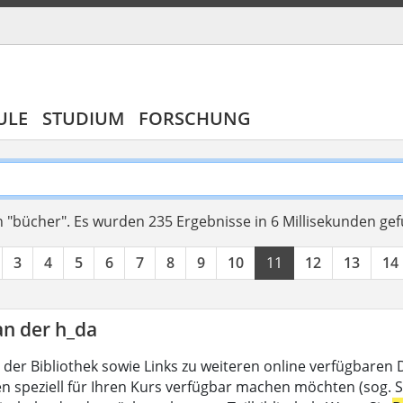
ULE
STUDIUM
FORSCHUNG
 "bücher".
Es wurden 235 Ergebnisse in 6 Millisekunden ge
3
4
5
6
7
8
9
10
11
12
13
14
an der h_da
 der Bibliothek sowie Links zu weiteren online verfügbaren
en speziell für Ihren Kurs verfügbar machen möchten (sog. Se