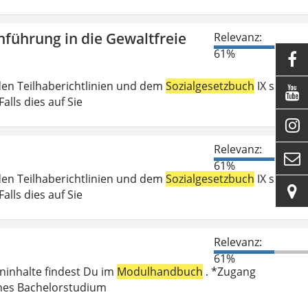
führung in die Gewaltfreie
Relevanz:
61%

den Teilhaberichtlinien und dem
Sozialgesetzbuch
IX sind

lls dies auf Sie

Relevanz:

61%
den Teilhaberichtlinien und dem
Sozialgesetzbuch
IX sind

lls dies auf Sie
Relevanz:
61%
eninhalte findest Du im
Modulhandbuch
. *Zugang
enes Bachelorstudium