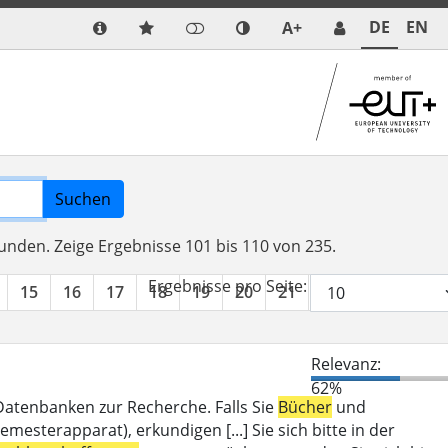
DE
EN
A+
Suchen
funden.
Zeige Ergebnisse 101 bis 110 von 235.
Ergebnisse pro Seite:
15
16
17
18
19
20
21
22
23
24
Relevanz:
62%
 Datenbanken zur Recherche. Falls Sie
Bücher
und
mesterapparat), erkundigen [...] Sie sich bitte in der