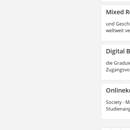
Mixed R
und Geschic
weltweit ve
Digital 
die Graduie
Zugangsvor
Onlinek
Society - M
Studienang