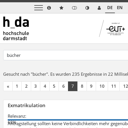
DE
EN
Gesucht nach "bücher".
Es wurden 235 Ergebnisse in 22 Milli
«
1
2
3
4
5
6
7
8
9
10
11
1
Exmatrikulation
Relevanz:
68%
Antragstellung sollten keine Verbindlichkeiten mehr gegenü