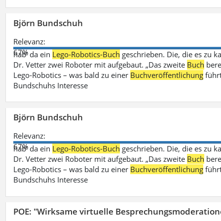
Björn Bundschuh
Relevanz:
67%
hab‘ da ein
Lego-Robotics-Buch
geschrieben. Die, die es zu k
Dr. Vetter zwei Roboter mit aufgebaut. „Das zweite
Buch
bere
Lego-Robotics – was bald zu einer
Buchveröffentlichung
führ
Bundschuhs Interesse
Björn Bundschuh
Relevanz:
67%
hab‘ da ein
Lego-Robotics-Buch
geschrieben. Die, die es zu k
Dr. Vetter zwei Roboter mit aufgebaut. „Das zweite
Buch
bere
Lego-Robotics – was bald zu einer
Buchveröffentlichung
führ
Bundschuhs Interesse
POE: "Wirksame virtuelle Besprechungsmoderation