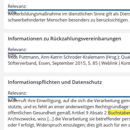
Relevanz:
67%
Weiterbildungsmaßnahme im dienstlichen Sinne gilt als Dien
schwerbehinderter Menschen besonders zu berücksichtigen. Fa
Informationen zu Rückzahlungsvereinbarungen
Relevanz:
67%
Vitus Püttmann, Ann-Katrin Schröder-Kralemann (Hrsg.): Qua
Stifterverband, Essen, September 2015, S. 85 ( Weblink ) Kon
Informationspflichten und Datenschutz
Relevanz:
67%
widerruft ihre Einwilligung, auf die sich die Verarbeitung ge
stützte, und es fehlt an einer anderweitigen Rechtsgrundlage 
öffentlichen Gesundheit gemäß Artikel 9 Absatz 2
Buchstabe
Archivzwecke, wiss [...] die Verarbeitung sie betreffender p
oder f erfolgt, Widerspruch einzulegen; dies gilt auch für ei