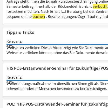
Antrags steht Ihnen die Exmatrikulationsbescheinigung onlin
Semesterbeitrag innerhalb der Rückmeldefrist nicht
verbucht
fortsetzen möchten. Nach Erhalt [...] Beratung bei der Zen
bequem online
buchen
. Bescheinigungen, Zugriff auf my.h-
Tipps & Tricks
Relevanz:
67%
Webseiten verlinken Dieses Video zeigt wie Sie Dokumente
Webseite verlinken können, ohne das Sie Dokumente downlo
HIS POS-Erstanwender-Seminar für (zukünftige) PO
Relevanz:
67%
Weiterbildungsmaßnahme im dienstlichen Sinne gilt als Dien
schwerbehinderter Menschen besonders zu berücksichtigen. Fa
POE: "HIS POS-Erstanwender-Seminar für (zukünfti