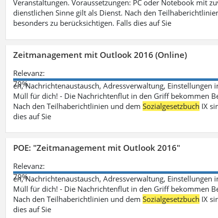
Veranstaltungen. Voraussetzungen: PC oder Notebook mit zu
dienstlichen Sinne gilt als Dienst. Nach den Teilhaberichtlin
besonders zu berücksichtigen. Falls dies auf Sie
Zeitmanagement mit Outlook 2016 (Online)
Relevanz:
79%
en, Nachrichtenaustausch, Adressverwaltung, Einstellungen i
Müll für dich! - Die Nachrichtenflut in den Griff bekommen Be
Nach den Teilhaberichtlinien und dem
Sozialgesetzbuch
IX si
dies auf Sie
POE: "Zeitmanagement mit Outlook 2016"
Relevanz:
79%
en, Nachrichtenaustausch, Adressverwaltung, Einstellungen i
Müll für dich! - Die Nachrichtenflut in den Griff bekommen Be
Nach den Teilhaberichtlinien und dem
Sozialgesetzbuch
IX si
dies auf Sie