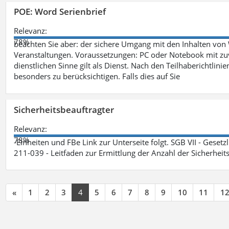
POE: Word Serienbrief
Relevanz:
78%
beachten Sie aber: der sichere Umgang mit den Inhalten von
Veranstaltungen. Voraussetzungen: PC oder Notebook mit zu
dienstlichen Sinne gilt als Dienst. Nach den Teilhaberichtlin
besonders zu berücksichtigen. Falls dies auf Sie
Sicherheitsbeauftragter
Relevanz:
78%
-Einheiten und FBe Link zur Unterseite folgt. SGB VII - Gesetz
211-039 - Leitfaden zur Ermittlung der Anzahl der Sicherheit
«
1
2
3
4
5
6
7
8
9
10
11
1