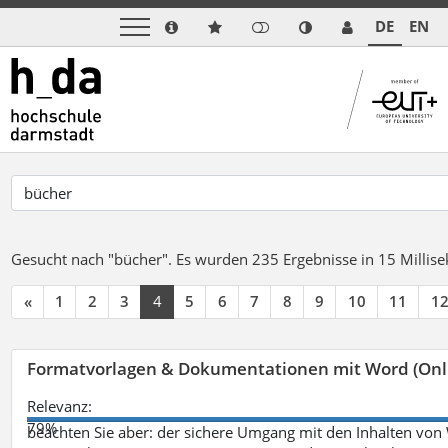
DE
EN
Gesucht nach "bücher".
Es wurden 235 Ergebnisse in 15 Milli
«
1
2
3
4
5
6
7
8
9
10
11
1
Formatvorlagen & Dokumentationen mit Word (Onl
Relevanz:
79%
beachten Sie aber: der sichere Umgang mit den Inhalten von