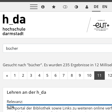
DE
EN
Gesucht nach "bücher".
Es wurden 235 Ergebnisse in 12 Milli
«
1
2
3
4
5
6
7
8
9
10
11
1
Lehren an der h_da
Relevanz:
62%
Suchportal der Bibliothek sowie Links zu weiteren online ve