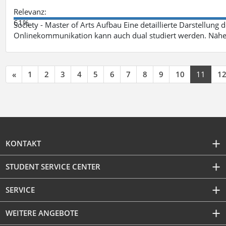
Relevanz:
61%
Society - Master of Arts Aufbau Eine detaillierte Darstellung 
Onlinekommunikation kann auch dual studiert werden. Nähe
«
1
2
3
4
5
6
7
8
9
10
11
1
KONTAKT
STUDENT SERVICE CENTER
SERVICE
WEITERE ANGEBOTE