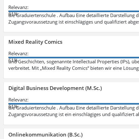
Relevanz:
61%
die Graduiertenschule . Aufbau Eine detaillierte Darstellung 
Zugangsvoraussetzung ist einschlägiges und qualifiziert ab
Mixed Reality Comics
Relevanz:
61%
und Geschichten, sogenannte Intellectual Properties (IPs), üb
verbreitet. Mit „Mixed Reality Comics“ bieten wir eine Lösung
Digital Business Development (M.Sc.)
Relevanz:
61%
die Graduiertenschule . Aufbau Eine detaillierte Darstellung 
Zugangsvoraussetzung ist ein einschlägiges und qualifiziert 
Onlinekommunikation (B.Sc.)