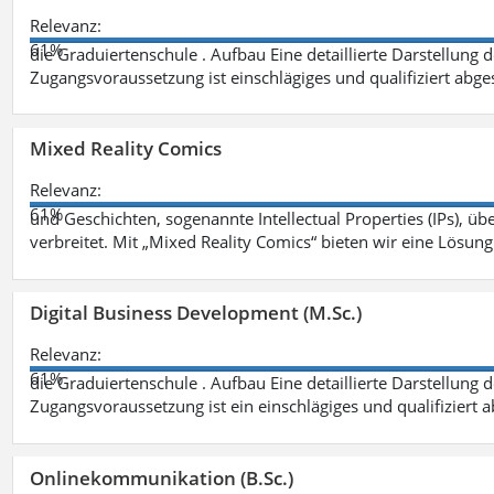
Relevanz:
61%
die Graduiertenschule . Aufbau Eine detaillierte Darstellung 
Zugangsvoraussetzung ist einschlägiges und qualifiziert ab
Mixed Reality Comics
Relevanz:
61%
und Geschichten, sogenannte Intellectual Properties (IPs), üb
verbreitet. Mit „Mixed Reality Comics“ bieten wir eine Lösung
Digital Business Development (M.Sc.)
Relevanz:
61%
die Graduiertenschule . Aufbau Eine detaillierte Darstellung 
Zugangsvoraussetzung ist ein einschlägiges und qualifiziert 
Onlinekommunikation (B.Sc.)