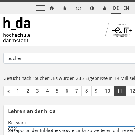
DE
EN
Gesucht nach "bücher".
Es wurden 235 Ergebnisse in 19 Milli
«
1
2
3
4
5
6
7
8
9
10
11
1
Lehren an der h_da
Relevanz:
62%
Suchportal der Bibliothek sowie Links zu weiteren online ve