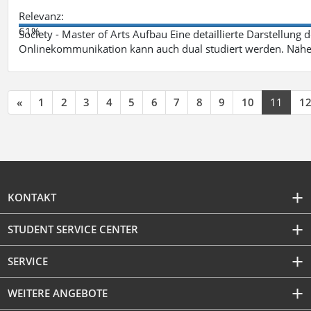
Relevanz:
61%
Society - Master of Arts Aufbau Eine detaillierte Darstellung 
Onlinekommunikation kann auch dual studiert werden. Nähe
«
1
2
3
4
5
6
7
8
9
10
11
1
KONTAKT
STUDENT SERVICE CENTER
SERVICE
WEITERE ANGEBOTE