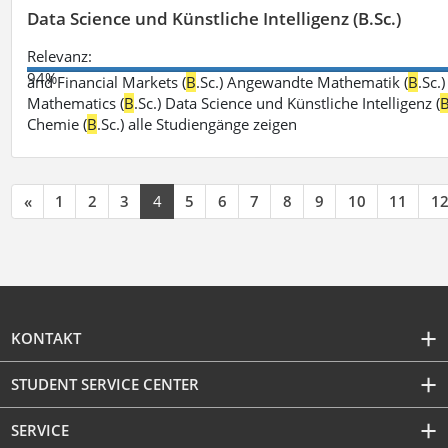
Data Science und Künstliche Intelligenz (B.Sc.)
Relevanz:
94%
and Financial Markets (
B
.Sc.) Angewandte Mathematik (
B
.Sc.
Mathematics (
B
.Sc.) Data Science und Künstliche Intelligenz (
Chemie (
B
.Sc.) alle Studiengänge zeigen
«
1
2
3
4
5
6
7
8
9
10
11
1
KONTAKT
STUDENT SERVICE CENTER
SERVICE