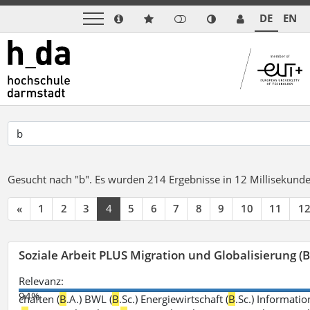
DE
EN
Gesucht nach "b".
Es wurden 214 Ergebnisse in 12 Millisekund
«
1
2
3
4
5
6
7
8
9
10
11
1
Soziale Arbeit PLUS Migration und Globalisierung (B
Relevanz:
94%
chaften (
B
.A.) BWL (
B
.Sc.) Energiewirtschaft (
B
.Sc.) Informatio