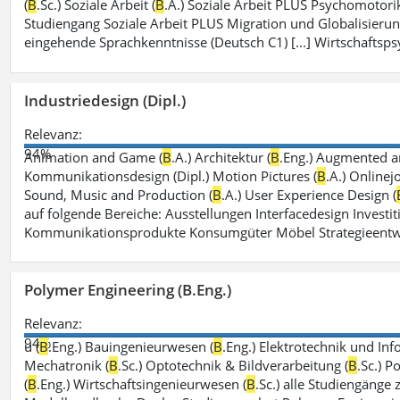
(
B
.Sc.) Soziale Arbeit (
B
.A.) Soziale Arbeit PLUS Psychomotorik
Studiengang Soziale Arbeit PLUS Migration und Globalisierun
eingehende Sprachkenntnisse (Deutsch C1) [...] Wirtschaftsps
Industriedesign (Dipl.)
Relevanz:
94%
Animation and Game (
B
.A.) Architektur (
B
.Eng.) Augmented an
Kommunikationsdesign (Dipl.) Motion Pictures (
B
.A.) Onlinej
Sound, Music and Production (
B
.A.) User Experience Design (
auf folgende Bereiche: Ausstellungen Interfacedesign Investiti
Kommunikationsprodukte Konsumgüter Möbel Strategieentw
Polymer Engineering (B.Eng.)
Relevanz:
94%
u (
B
.Eng.) Bauingenieurwesen (
B
.Eng.) Elektrotechnik und Inf
Mechatronik (
B
.Sc.) Optotechnik & Bildverarbeitung (
B
.Sc.) P
(
B
.Eng.) Wirtschaftsingenieurwesen (
B
.Sc.) alle Studiengänge 