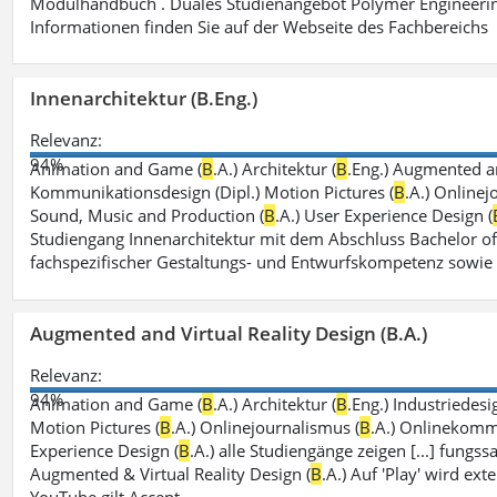
Modulhandbuch . Duales Studienangebot Polymer Engineerin
Informationen finden Sie auf der Webseite des Fachbereichs
Innenarchitektur (B.Eng.)
Relevanz:
94%
Animation and Game (
B
.A.) Architektur (
B
.Eng.) Augmented an
Kommunikationsdesign (Dipl.) Motion Pictures (
B
.A.) Onlinej
Sound, Music and Production (
B
.A.) User Experience Design (
Studiengang Innenarchitektur mit dem Abschluss Bachelor of
fachspezifischer Gestaltungs- und Entwurfskompetenz sowie
Augmented and Virtual Reality Design (B.A.)
Relevanz:
94%
Animation and Game (
B
.A.) Architektur (
B
.Eng.) Industriedesi
Motion Pictures (
B
.A.) Onlinejournalismus (
B
.A.) Onlinekomm
Experience Design (
B
.A.) alle Studiengänge zeigen [...] fungs
Augmented & Virtual Reality Design (
B
.A.) Auf 'Play' wird ex