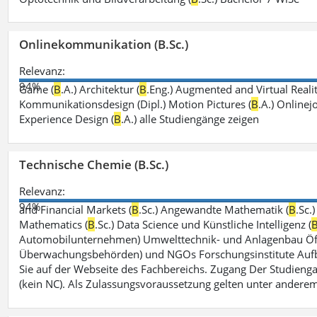
Onlinekommunikation (B.Sc.)
Relevanz:
94%
Game (
B
.A.) Architektur (
B
.Eng.) Augmented and Virtual Realit
Kommunikationsdesign (Dipl.) Motion Pictures (
B
.A.) Onlinej
Experience Design (
B
.A.) alle Studiengänge zeigen
Technische Chemie (B.Sc.)
Relevanz:
94%
and Financial Markets (
B
.Sc.) Angewandte Mathematik (
B
.Sc.
Mathematics (
B
.Sc.) Data Science und Künstliche Intelligenz (
Automobilunternehmen) Umwelttechnik- und Anlagenbau Öffe
Überwachungsbehörden) und NGOs Forschungsinstitute Aufbau
Sie auf der Webseite des Fachbereichs. Zugang Der Studieng
(kein NC). Als Zulassungsvoraussetzung gelten unter andere