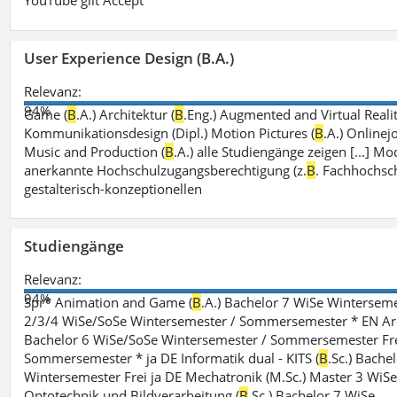
YouTube gilt Accept
User Experience Design (B.A.)
Relevanz:
94%
Game (
B
.A.) Architektur (
B
.Eng.) Augmented and Virtual Realit
Kommunikationsdesign (Dipl.) Motion Pictures (
B
.A.) Onlinej
Music and Production (
B
.A.) alle Studiengänge zeigen [...]
anerkannte Hochschulzugangsberechtigung (z.
B
. Fachhochsch
gestalterisch-konzeptionellen
Studiengänge
Relevanz:
94%
Spr* Animation and Game (
B
.A.) Bachelor 7 WiSe Winterse
2/3/4 WiSe/SoSe Wintersemester / Sommersemester * EN Arc
Bachelor 6 WiSe/SoSe Wintersemester / Sommersemester Frei
Sommersemester * ja DE Informatik dual - KITS (
B
.Sc.) Bachel
Wintersemester Frei ja DE Mechatronik (M.Sc.) Master 3 Wi
Optotechnik und Bildverarbeitung (
B
.Sc.) Bachelor 7 WiSe