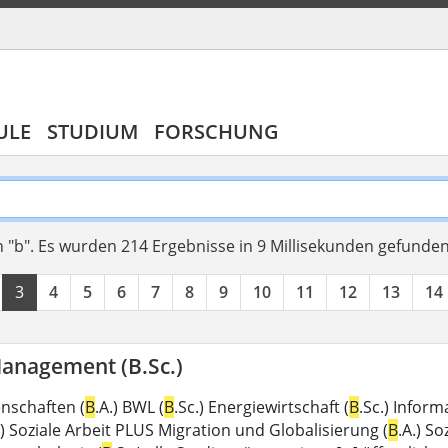
ULE
STUDIUM
FORSCHUNG
 "b".
Es wurden 214 Ergebnisse in 9 Millisekunden gefunde
3
4
5
6
7
8
9
10
11
12
13
14
Management (B.Sc.)
enschaften (
B
.A.) BWL (
B
.Sc.) Energiewirtschaft (
B
.Sc.) Inform
.) Soziale Arbeit PLUS Migration und Globalisierung (
B
.A.) So