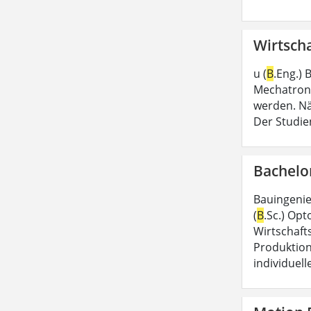
Wirtscha
u (
B
.Eng.)
Mechatroni
werden. Nä
Der Studie
Bachelo
Bauingeni
(
B
.Sc.) Opt
Wirtschaft
Produktion
individuel