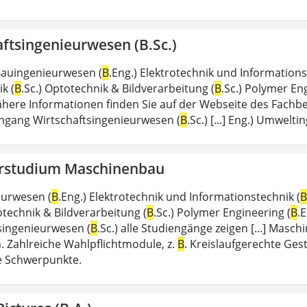
ftsingenieurwesen (B.Sc.)
 Bauingenieurwesen (
B
.Eng.) Elektrotechnik und Informations
k (
B
.Sc.) Optotechnik & Bildverarbeitung (
B
.Sc.) Polymer En
here Informationen finden Sie auf der Webseite des Fachbe
ngang Wirtschaftsingenieurwesen (
B
.Sc.) [...] Eng.) Umwelt
rstudium Maschinenbau
eurwesen (
B
.Eng.) Elektrotechnik und Informationstechnik (
B
otechnik & Bildverarbeitung (
B
.Sc.) Polymer Engineering (
B
.
singenieurwesen (
B
.Sc.) alle Studiengänge zeigen [...] Masc
. Zahlreiche Wahlpflichtmodule, z.
B
. Kreislaufgerechte Ges
le Schwerpunkte.