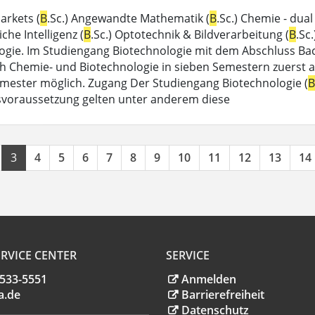
arkets (
B
.Sc.) Angewandte Mathematik (
B
.Sc.) Chemie - dual 
che Intelligenz (
B
.Sc.) Optotechnik & Bildverarbeitung (
B
.Sc
ogie. Im Studiengang Biotechnologie mit dem Abschluss Bach
h Chemie- und Biotechnologie in sieben Semestern zuerst all
ster möglich. Zugang Der Studiengang Biotechnologie (
B
voraussetzung gelten unter anderem diese
3
4
5
6
7
8
9
10
11
12
13
14
RVICE CENTER
SERVICE
.533-5551
Anmelden
a
.
de
Barrierefreiheit
Datenschutz