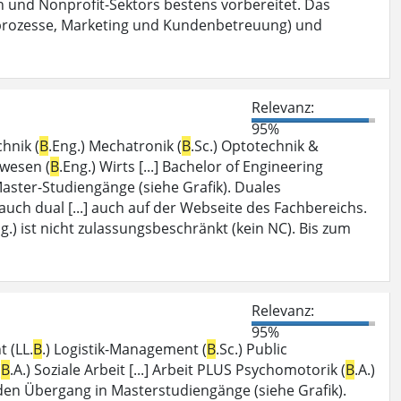
chen und Nonprofit-Sektors bestens vorbereitet. Das
sprozesse, Marketing und Kundenbetreuung) und
Relevanz:
95%
hnik (
B
.Eng.) Mechatronik (
B
.Sc.) Optotechnik &
wesen (
B
.Eng.) Wirts [...] Bachelor of Engineering
aster-Studiengänge (siehe Grafik). Duales
 auch dual [...] auch auf der Webseite des Fachbereichs.
ng.) ist nicht zulassungsbeschränkt (kein NC). Bis zum
Relevanz:
95%
t (LL.
B
.) Logistik-Management (
B
.Sc.) Public
(
B
.A.) Soziale Arbeit [...] Arbeit PLUS Psychomotorik (
B
.A.)
h den Übergang in Masterstudiengänge (siehe Grafik).