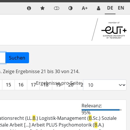
DE
EN
A+
Suchen
n.
Zeige Ergebnisse 21 bis 30 von 214.
Ergebnisse pro Seite:
15
16
17
18
19
20
21
22
»
Relevanz:
95%
ationsrecht (LL.
B
.) Logistik-Management (
B
.Sc.) Soziale
ziale Arbeit [...] Arbeit PLUS Psychomotorik (
B
.A.)