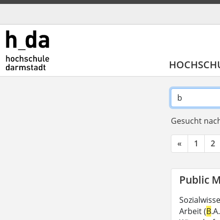
HOCHSCH
Gesucht nach
«
1
2
Public 
Sozialwiss
Arbeit (
B
.A