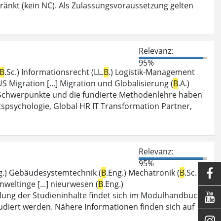
hränkt (kein NC). Als Zulassungsvoraussetzung gelten
Relevanz:
95%
B
.Sc.) Informationsrecht (LL.
B
.) Logistik-Management
US Migration [...] Migration und Globalisierung (
B
.A.)
..] Schwerpunkte und die fundierte Methodenlehre haben
ftspsychologie, Global HR IT Transformation Partner,
Relevanz:
95%
g.) Gebäudesystemtechnik (
B
.Eng.) Mechatronik (
B
.Sc.)

mweltinge [...] nieurwesen (
B
.Eng.)
tellung der Studieninhalte findet sich im Modulhandbuch .

tudiert werden. Nähere Informationen finden sich auf
