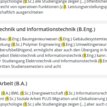
spsychologie (
B
.Sc.) alle Studiengänge zeigen [...] öffentli
eicht von operativen Funktionen (z.
B
. Leistungserstellung
chaftlich ausgerichteten
echnik und Informationstechnik (B.Eng.)
bau (
B
.Eng.) Bauingenieurwesen (
B
.Eng.) Gebäudesystemtec
itung (
B
.Sc.) Polymer Engineering (
B
.Eng.) Umweltingenieur
st berufsbefähigend, ermöglicht aber auch den Übergang in M
ebot Elektrotechnik und Informationstechnik (
B
.Eng.) kann
 Studiengang Elektrotechnik und Informationstechnik (
B
.E
ritten Studiensemesters sind acht
Arbeit (B.A.)
 (
B
.A.) BWL (
B
.Sc.) Energiewirtschaft (
B
.Sc.) Informationsrech
t (
B
.Sc.) Soziale Arbeit PLUS Migration und Globalisierung 
spsychologie (
B
.Sc.) alle Studiengänge zeigen [...] aber auc