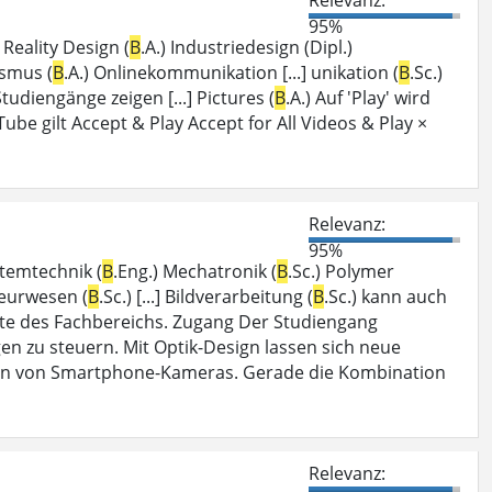
95%
Reality Design (
B
.A.) Industriedesign (Dipl.)
ismus (
B
.A.) Onlinekommunikation [...] unikation (
B
.Sc.)
 Studiengänge zeigen [...] Pictures (
B
.A.) Auf 'Play' wird
be gilt Accept & Play Accept for All Videos & Play ×
Relevanz:
95%
temtechnik (
B
.Eng.) Mechatronik (
B
.Sc.) Polymer
ieurwesen (
B
.Sc.) [...] Bildverarbeitung (
B
.Sc.) kann auch
ite des Fachbereichs. Zugang Der Studiengang
gegen zu steuern. Mit Optik-Design lassen sich neue
nen von Smartphone-Kameras. Gerade die Kombination
Relevanz: