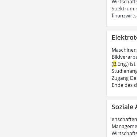
Wirtschaft
Spektrum r
finanzwirts
Elektrot
Maschinen
Bildverarbe
(
B
.Eng.) i
Studienang
Zugang Der
Ende des d
Soziale 
enschaften
Managemen
Wirtschaft