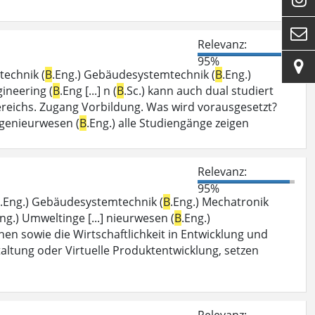

Relevanz:
95%

technik (
B
.Eng.) Gebäudesystemtechnik (
B
.Eng.)
gineering (
B
.Eng [...] n (
B
.Sc.) kann auch dual studiert
reichs. Zugang Vorbildung. Was wird vorausgesetzt?
ingenieurwesen (
B
.Eng.) alle Studiengänge zeigen
Relevanz:
95%
.Eng.) Gebäudesystemtechnik (
B
.Eng.) Mechatronik
Eng.) Umweltinge [...] nieurwesen (
B
.Eng.)
hinen sowie die Wirtschaftlichkeit in Entwicklung und
taltung oder Virtuelle Produktentwicklung, setzen
Relevanz: