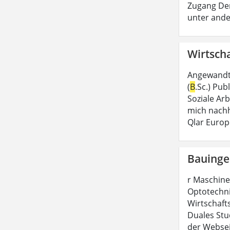
Zugang Der
unter and
Wirtscha
Angewandte
(
B
.Sc.) Pu
Soziale Ar
mich nachh
Qlar Euro
Bauinge
r Maschine
Optotechni
Wirtschaft
Duales Stu
der Websei