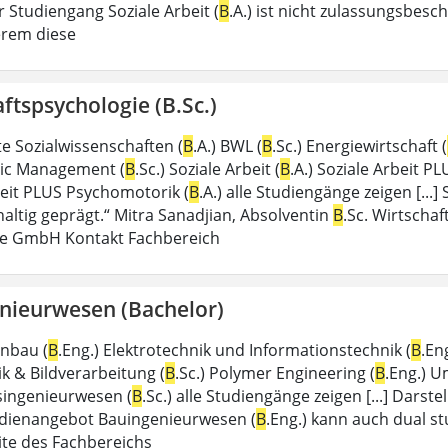
 Studiengang Soziale Arbeit (
B
.A.) ist nicht zulassungsbesc
erem diese
ftspsychologie (B.Sc.)
 Sozialwissenschaften (
B
.A.) BWL (
B
.Sc.) Energiewirtschaft (
blic Management (
B
.Sc.) Soziale Arbeit (
B
.A.) Soziale Arbeit PL
beit PLUS Psychomotorik (
B
.A.) alle Studiengänge zeigen [.
altig geprägt.“ Mitra Sanadjian, Absolventin
B
.Sc. Wirtscha
pe GmbH Kontakt Fachbereich
nieurwesen (Bachelor)
nbau (
B
.Eng.) Elektrotechnik und Informationstechnik (
B
.En
k & Bildverarbeitung (
B
.Sc.) Polymer Engineering (
B
.Eng.) U
singenieurwesen (
B
.Sc.) alle Studiengänge zeigen [...] Dars
dienangebot Bauingenieurwesen (
B
.Eng.) kann auch dual s
te des Fachbereichs