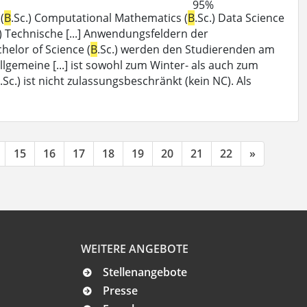
95%
(
B
.Sc.) Computational Mathematics (
B
.Sc.) Data Science
.) Technische [...] Anwendungsfeldern der
elor of Science (
B
.Sc.) werden den Studierenden am
gemeine [...] ist sowohl zum Winter- als auch zum
.Sc.) ist nicht zulassungsbeschränkt (kein NC). Als
15
16
17
18
19
20
21
22
»
WEITERE ANGEBOTE
Stellenangebote
Presse