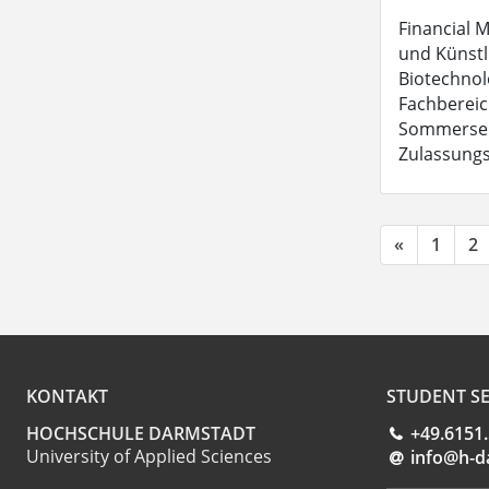
Financial M
und Künstli
Biotechnol
Fachbereic
Sommerseme
Zulassungs
«
1
2
KONTAKT
STUDENT SE
HOCHSCHULE DARMSTADT
+49.6151
University of Applied Sciences
info@h-d