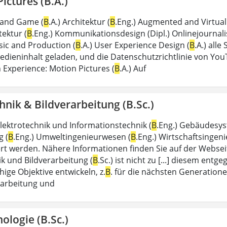
ictures (B.A.)
 and Game (
B
.A.) Architektur (
B
.Eng.) Augmented and Virtual 
tektur (
B
.Eng.) Kommunikationsdesign (Dipl.) Onlinejournal
ic and Production (
B
.A.) User Experience Design (
B
.A.) alle
dieninhalt geladen, und die Datenschutzrichtlinie von YouTu
 Experience: Motion Pictures (
B
.A.) Auf
nik & Bildverarbeitung (B.Sc.)
Elektrotechnik und Informationstechnik (
B
.Eng.) Gebäudesys
g (
B
.Eng.) Umweltingenieurwesen (
B
.Eng.) Wirtschaftsingen
ert werden. Nähere Informationen finden Sie auf der Webse
k und Bildverarbeitung (
B
.Sc.) ist nicht zu [...] diesem ent
hige Objektive entwickeln, z.
B
. für die nächsten Generatio
rarbeitung und
ologie (B.Sc.)