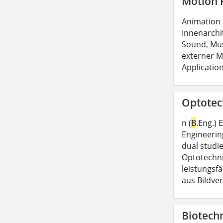
Motion P
Animation
Innenarchi
Sound, Mus
externer Me
Application
Optotech
n (
B
.Eng.) 
Engineerin
dual studi
Optotechni
leistungsfä
aus Bildve
Biotechn