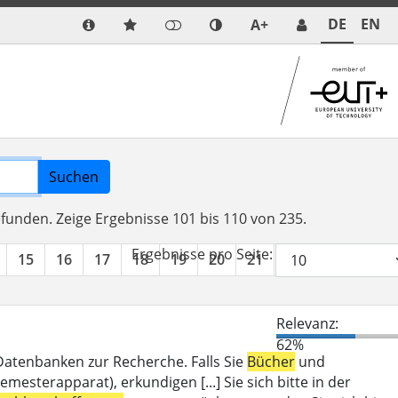
DE
EN
A+
Suchen
efunden.
Zeige Ergebnisse 101 bis 110 von 235.
Ergebnisse pro Seite:
15
16
17
18
19
20
21
22
23
24
Relevanz:
62%
 Datenbanken zur Recherche. Falls Sie
Bücher
und
mesterapparat), erkundigen [...] Sie sich bitte in der