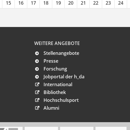
15
16
17
18
19
20
21
22
23
24
WEITERE ANGEBOTE
Stellenangebote
Presse
Forschung
Jobportal der h_da
International
Bibliothek
Hochschulsport
Alumni