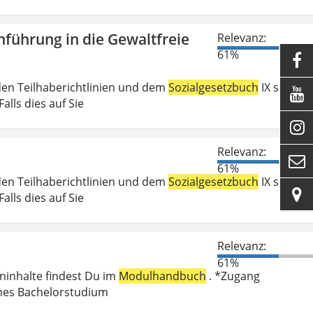
führung in die Gewaltfreie
Relevanz:
61%

den Teilhaberichtlinien und dem
Sozialgesetzbuch
IX sind

lls dies auf Sie

Relevanz:

61%
den Teilhaberichtlinien und dem
Sozialgesetzbuch
IX sind

lls dies auf Sie
Relevanz:
61%
eninhalte findest Du im
Modulhandbuch
. *Zugang
enes Bachelorstudium