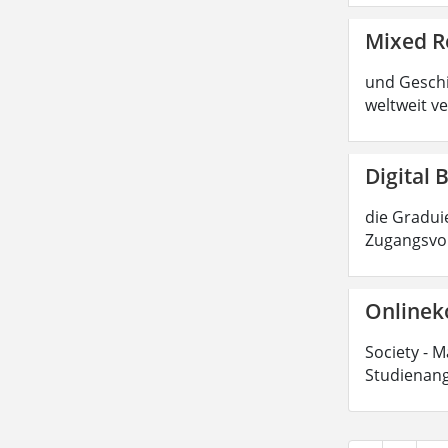
Mixed R
und Geschic
weltweit ve
Digital 
die Graduie
Zugangsvor
Onlinek
Society - M
Studienang