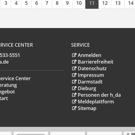
3
4
5
6
7
8
9
10
11
12
13
14
RVICE CENTER
SERVICE
.533-5551
Anmelden
a
.
de
Barrierefreiheit
Datenschutz
Impressum
ervice Center
Darmstadt
eratung
Dieburg
ngebot
Personen der h_da
tart
Meldeplattform
Sitemap