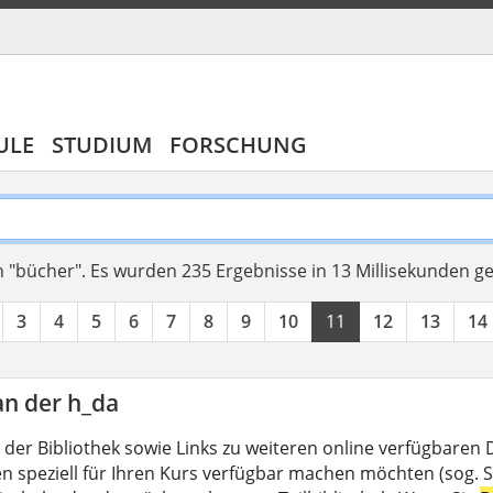
ULE
STUDIUM
FORSCHUNG
 "bücher".
Es wurden 235 Ergebnisse in 13 Millisekunden g
3
4
5
6
7
8
9
10
11
12
13
14
an der h_da
 der Bibliothek sowie Links zu weiteren online verfügbaren
en speziell für Ihren Kurs verfügbar machen möchten (sog. Se