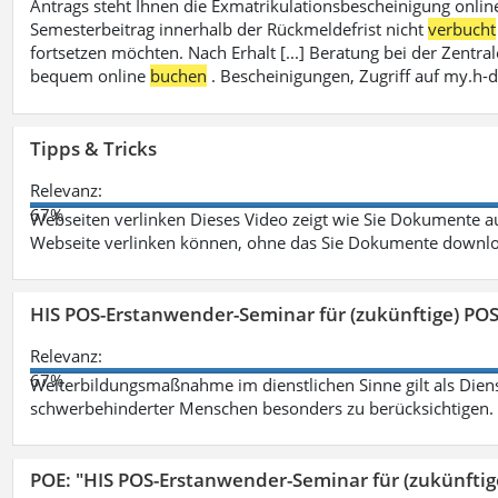
Antrags steht Ihnen die Exmatrikulationsbescheinigung onlin
Semesterbeitrag innerhalb der Rückmeldefrist nicht
verbucht
fortsetzen möchten. Nach Erhalt [...] Beratung bei der Zen
bequem online
buchen
. Bescheinigungen, Zugriff auf my.h-
Tipps & Tricks
Relevanz:
67%
Webseiten verlinken Dieses Video zeigt wie Sie Dokumente
Webseite verlinken können, ohne das Sie Dokumente downlo
HIS POS-Erstanwender-Seminar für (zukünftige) PO
Relevanz:
67%
Weiterbildungsmaßnahme im dienstlichen Sinne gilt als Dien
schwerbehinderter Menschen besonders zu berücksichtigen. Fa
POE: "HIS POS-Erstanwender-Seminar für (zukünfti