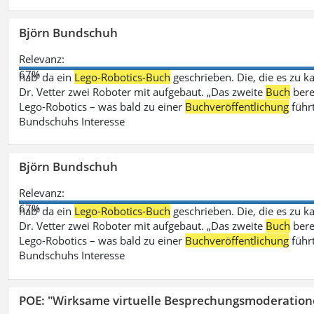
Björn Bundschuh
Relevanz:
67%
hab‘ da ein
Lego-Robotics-Buch
geschrieben. Die, die es zu k
Dr. Vetter zwei Roboter mit aufgebaut. „Das zweite
Buch
bere
Lego-Robotics – was bald zu einer
Buchveröffentlichung
führ
Bundschuhs Interesse
Björn Bundschuh
Relevanz:
67%
hab‘ da ein
Lego-Robotics-Buch
geschrieben. Die, die es zu k
Dr. Vetter zwei Roboter mit aufgebaut. „Das zweite
Buch
bere
Lego-Robotics – was bald zu einer
Buchveröffentlichung
führ
Bundschuhs Interesse
POE: "Wirksame virtuelle Besprechungsmoderation