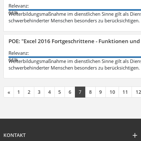
Relevanz:
66%
Weiterbildungsmaßnahme im dienstlichen Sinne gilt als Dien
schwerbehinderter Menschen besonders zu berücksichtigen. Fa
POE: "Excel 2016 Fortgeschrittene - Funktionen und
Relevanz:
66%
Weiterbildungsmaßnahme im dienstlichen Sinne gilt als Dien
schwerbehinderter Menschen besonders zu berücksichtigen. Fa
«
1
2
3
4
5
6
7
8
9
10
11
1
KONTAKT