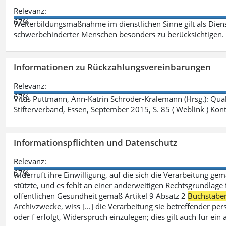
Relevanz:
67%
Weiterbildungsmaßnahme im dienstlichen Sinne gilt als Dien
schwerbehinderter Menschen besonders zu berücksichtigen. Fa
Informationen zu Rückzahlungsvereinbarungen
Relevanz:
67%
Vitus Püttmann, Ann-Katrin Schröder-Kralemann (Hrsg.): Qua
Stifterverband, Essen, September 2015, S. 85 ( Weblink ) Kon
Informationspflichten und Datenschutz
Relevanz:
67%
widerruft ihre Einwilligung, auf die sich die Verarbeitung ge
stützte, und es fehlt an einer anderweitigen Rechtsgrundlage 
öffentlichen Gesundheit gemäß Artikel 9 Absatz 2
Buchstabe
Archivzwecke, wiss [...] die Verarbeitung sie betreffender p
oder f erfolgt, Widerspruch einzulegen; dies gilt auch für ei