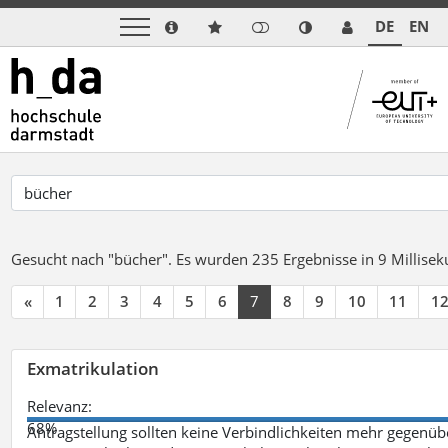
DE
EN
Gesucht nach "bücher".
Es wurden 235 Ergebnisse in 9 Millise
«
1
2
3
4
5
6
7
8
9
10
11
1
Exmatrikulation
Relevanz:
68%
Antragstellung sollten keine Verbindlichkeiten mehr gegenü