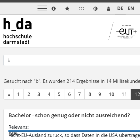
DE
EN
Gesucht nach "b".
Es wurden 214 Ergebnisse in 14 Millisekund
«
1
2
3
4
5
6
7
8
9
10
11
1
Bachelor - schon genug oder nicht ausreichend?
Relevanz:
66%
Nicht-EU-Ausland zurück, so dass Daten in die USA übertragen