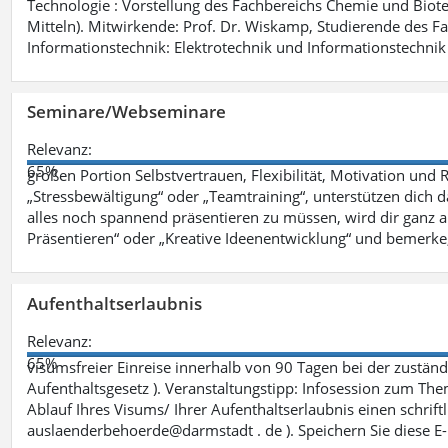
Technologie : Vorstellung des Fachbereichs Chemie und Biotech
Mitteln). Mitwirkende: Prof. Dr. Wiskamp, Studierende des F
Informationstechnik: Elektrotechnik und Informationstechnik 
Seminare/Webseminare
Relevanz:
65%
großen Portion Selbstvertrauen, Flexibilität, Motivation und 
„Stressbewältigung“ oder „Teamtraining“, unterstützen dich 
alles noch spannend präsentieren zu müssen, wird dir ganz 
Präsentieren“ oder „Kreative Ideenentwicklung“ und bemerke,
Aufenthaltserlaubnis
Relevanz:
65%
visumsfreier Einreise innerhalb von 90 Tagen bei der zustä
Aufenthaltsgesetz ). Veranstaltungstipp: Infosession zum The
Ablauf Ihres Visums/ Ihrer Aufenthaltserlaubnis einen schriftli
auslaenderbehoerde@darmstadt . de ). Speichern Sie diese E-