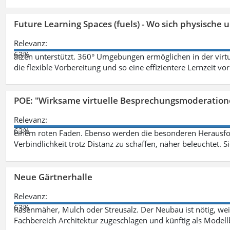
Future Learning Spaces (fuels) - Wo sich physische
Relevanz:
63%
ätzen unterstützt. 360° Umgebungen ermöglichen in der virt
die flexible Vorbereitung und so eine effizientere Lernzeit vo
POE: "Wirksame virtuelle Besprechungsmoderation
Relevanz:
63%
einem roten Faden. Ebenso werden die besonderen Herausfo
Verbindlichkeit trotz Distanz zu schaffen, näher beleuchtet. S
Neue Gärtnerhalle
Relevanz:
63%
Rasenmäher, Mulch oder Streusalz. Der Neubau ist nötig, wei
Fachbereich Architektur zugeschlagen und künftig als Model