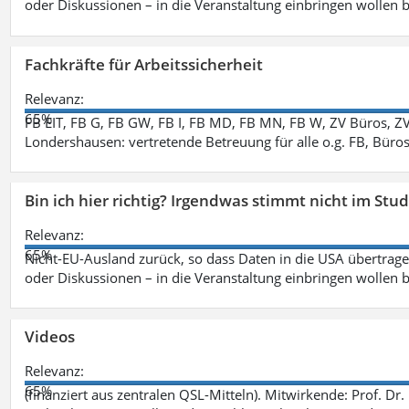
oder Diskussionen – in die Veranstaltung einbringen wollen 
Fachkräfte für Arbeitssicherheit
Relevanz:
65%
FB EIT, FB G, FB GW, FB I, FB MD, FB MN, FB W, ZV Büros, Z
Londershausen: vertretende Betreuung für alle o.g. FB, Büro
Bin ich hier richtig? Irgendwas stimmt nicht im Stu
Relevanz:
65%
Nicht-EU-Ausland zurück, so dass Daten in die USA übertragen
oder Diskussionen – in die Veranstaltung einbringen wollen 
Videos
Relevanz:
65%
(finanziert aus zentralen QSL-Mitteln). Mitwirkende: Prof. D