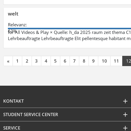
welt
Relevanz:
63%
for All Videos & Play × Quelle: h_da 2025 raum zeit thema
Lehrbeauftragte Lehrbeauftragte Elit pellentesque habitant mo
«
1
2
3
4
5
6
7
8
9
10
11
1
KONTAKT
STUDENT SERVICE CENTER
SERVICE