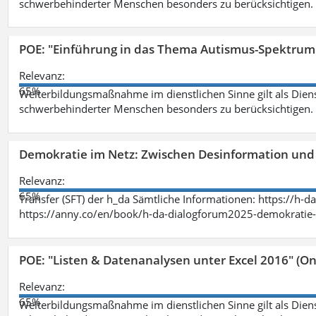
schwerbehinderter Menschen besonders zu berücksichtigen. Fa
POE: "Einführung in das Thema Autismus-Spektrum
Relevanz:
65%
Weiterbildungsmaßnahme im dienstlichen Sinne gilt als Dien
schwerbehinderter Menschen besonders zu berücksichtigen. Fa
Demokratie im Netz: Zwischen Desinformation un
Relevanz:
65%
Transfer (SFT) der h_da Sämtliche Informationen: https://h-
https://anny.co/en/book/h-da-dialogforum2025-demokratie-
POE: "Listen & Datenanalysen unter Excel 2016" (On
Relevanz:
65%
Weiterbildungsmaßnahme im dienstlichen Sinne gilt als Dien