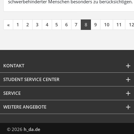
schwerbehinderter Menschen besonders zu berücksichtigen. Fa
«
1
2
3
4
5
6
7
8
9
10
11
1
KONTAKT
STUDENT SERVICE CENTER
SERVICE
WEITERE ANGEBOTE
© 2026
h_da.de