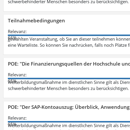
schwerbehinderter Menschen besonders zu berücksichtigen. Fa
Teilnahmebedingungen
Relevanz:
66%
gewählten Veranstaltung, ob Sie an dieser teilnehmen können.
eine Warteliste. So können Sie nachrücken, falls noch Plätze 
POE: "Die Finanzierungsquellen der Hochschule un
Relevanz:
65%
Weiterbildungsmaßnahme im dienstlichen Sinne gilt als Dien
schwerbehinderter Menschen besonders zu berücksichtigen. Fa
POE: "Der SAP-Kontoauszug: Überblick, Anwendung
Relevanz:
65%
Weiterbildungsmaßnahme im dienstlichen Sinne gilt als Dien