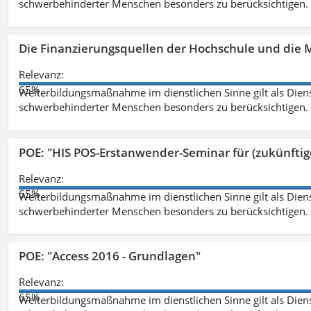
schwerbehinderter Menschen besonders zu berücksichtigen. Fa
Die Finanzierungsquellen der Hochschule und die M
Relevanz:
65%
Weiterbildungsmaßnahme im dienstlichen Sinne gilt als Dien
schwerbehinderter Menschen besonders zu berücksichtigen. Fa
POE: "HIS POS-Erstanwender-Seminar für (zukünfti
Relevanz:
65%
Weiterbildungsmaßnahme im dienstlichen Sinne gilt als Dien
schwerbehinderter Menschen besonders zu berücksichtigen. Fa
POE: "Access 2016 - Grundlagen"
Relevanz:
65%
Weiterbildungsmaßnahme im dienstlichen Sinne gilt als Dien