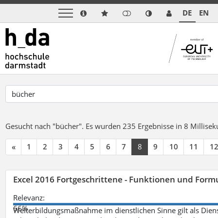
DE
EN
Gesucht nach "bücher".
Es wurden 235 Ergebnisse in 8 Millise
«
1
2
3
4
5
6
7
8
9
10
11
1
Excel 2016 Fortgeschrittene - Funktionen und Formu
Relevanz:
66%
Weiterbildungsmaßnahme im dienstlichen Sinne gilt als Dien