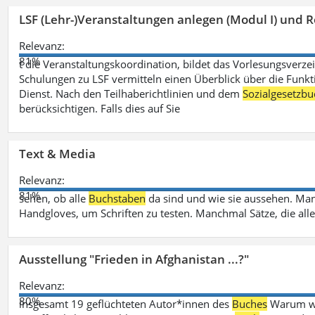
LSF (Lehr-)Veranstaltungen anlegen (Modul I) und R
Relevanz:
81%
t die Veranstaltungskoordination, bildet das Vorlesungsverze
Schulungen zu LSF vermitteln einen Überblick über die Funkt
Dienst. Nach den Teilhaberichtlinien und dem
Sozialgesetzbu
berücksichtigen. Falls dies auf Sie
Text & Media
Relevanz:
81%
sehen, ob alle
Buchstaben
da sind und wie sie aussehen. M
Handgloves, um Schriften zu testen. Manchmal Sätze, die all
Ausstellung "Frieden in Afghanistan ...?"
Relevanz:
80%
insgesamt 19 geflüchteten Autor*innen des
Buches
Warum wir