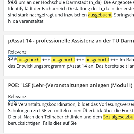
82%
Studium an der Hochschule Darmstadt (h_da). Die Angebote 
Identify lädt der Fachbereich Gestaltung der h_da in der ers
sind stark nachgefragt und inzwischen
ausgebucht
. Springsc
h_da veranstaltet
pAssat 14 - professionelle Assistenz an der TU Dar
Relevanz:
82%
+++
ausgebucht
+++
ausgebucht
+++
ausgebucht
+++ Im Rahm
das Entwicklungsprogramm pAssat 14 an. Das bereits seit l
POE: "LSF (Lehr-)Veranstaltungen anlegen (Modul I)
Relevanz:
81%
t die Veranstaltungskoordination, bildet das Vorlesungsverze
Schulungen zu LSF vermitteln einen Überblick über die Funkt
Dienst. Nach den Teilhaberichtlinien und dem
Sozialgesetzbu
berücksichtigen. Falls dies auf Sie