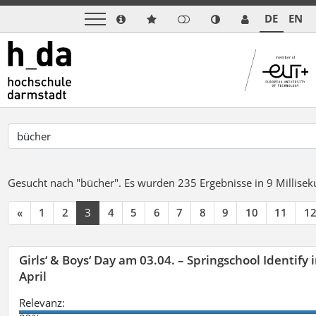
DE
EN
Gesucht nach "bücher".
Es wurden 235 Ergebnisse in 9 Millise
«
1
2
3
4
5
6
7
8
9
10
11
1
Girls‘ & Boys‘ Day am 03.04. – Springschool Identify
April
Relevanz: