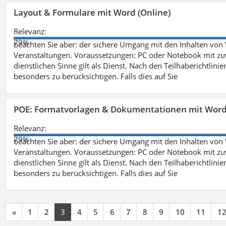
Layout & Formulare mit Word (Online)
Relevanz:
79%
beachten Sie aber: der sichere Umgang mit den Inhalten von
Veranstaltungen. Voraussetzungen: PC oder Notebook mit zu
dienstlichen Sinne gilt als Dienst. Nach den Teilhaberichtlin
besonders zu berücksichtigen. Falls dies auf Sie
POE: Formatvorlagen & Dokumentationen mit Wor
Relevanz:
79%
beachten Sie aber: der sichere Umgang mit den Inhalten von
Veranstaltungen. Voraussetzungen: PC oder Notebook mit zu
dienstlichen Sinne gilt als Dienst. Nach den Teilhaberichtlin
besonders zu berücksichtigen. Falls dies auf Sie
«
1
2
3
4
5
6
7
8
9
10
11
1