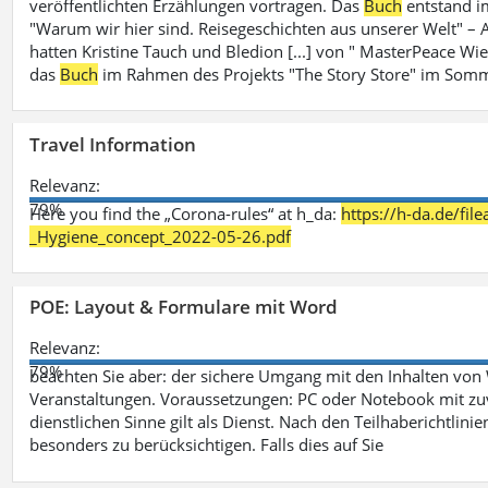
veröffentlichten Erzählungen vortragen. Das
Buch
entstand i
"Warum wir hier sind. Reisegeschichten aus unserer Welt" – A
hatten Kristine Tauch und Bledion [...] von " MasterPeace Wi
das
Buch
im Rahmen des Projekts "The Story Store" im Somm
Travel Information
Relevanz:
79%
Here you find the „Corona-rules“ at h_da:
https://h-da.de/fi
_Hygiene_concept_2022-05-26.pdf
POE: Layout & Formulare mit Word
Relevanz:
79%
beachten Sie aber: der sichere Umgang mit den Inhalten von
Veranstaltungen. Voraussetzungen: PC oder Notebook mit zu
dienstlichen Sinne gilt als Dienst. Nach den Teilhaberichtlin
besonders zu berücksichtigen. Falls dies auf Sie