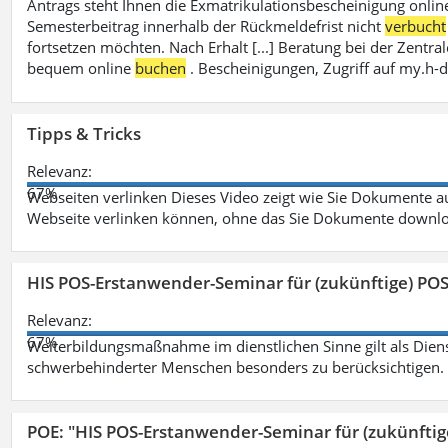
Antrags steht Ihnen die Exmatrikulationsbescheinigung onlin
Semesterbeitrag innerhalb der Rückmeldefrist nicht
verbucht
fortsetzen möchten. Nach Erhalt [...] Beratung bei der Zen
bequem online
buchen
. Bescheinigungen, Zugriff auf my.h-
Tipps & Tricks
Relevanz:
67%
Webseiten verlinken Dieses Video zeigt wie Sie Dokumente
Webseite verlinken können, ohne das Sie Dokumente downlo
HIS POS-Erstanwender-Seminar für (zukünftige) PO
Relevanz:
67%
Weiterbildungsmaßnahme im dienstlichen Sinne gilt als Dien
schwerbehinderter Menschen besonders zu berücksichtigen. Fa
POE: "HIS POS-Erstanwender-Seminar für (zukünfti