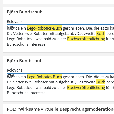
Björn Bundschuh
Relevanz:
67%
hab‘ da ein
Lego-Robotics-Buch
geschrieben. Die, die es zu k
Dr. Vetter zwei Roboter mit aufgebaut. „Das zweite
Buch
bere
Lego-Robotics – was bald zu einer
Buchveröffentlichung
führ
Bundschuhs Interesse
Björn Bundschuh
Relevanz:
67%
hab‘ da ein
Lego-Robotics-Buch
geschrieben. Die, die es zu k
Dr. Vetter zwei Roboter mit aufgebaut. „Das zweite
Buch
bere
Lego-Robotics – was bald zu einer
Buchveröffentlichung
führ
Bundschuhs Interesse
POE: "Wirksame virtuelle Besprechungsmoderation