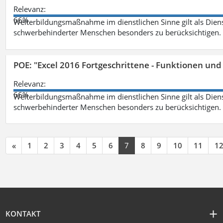
Relevanz:
66%
Weiterbildungsmaßnahme im dienstlichen Sinne gilt als Dien
schwerbehinderter Menschen besonders zu berücksichtigen. Fa
POE: "Excel 2016 Fortgeschrittene - Funktionen und
Relevanz:
66%
Weiterbildungsmaßnahme im dienstlichen Sinne gilt als Dien
schwerbehinderter Menschen besonders zu berücksichtigen. Fa
«
1
2
3
4
5
6
7
8
9
10
11
1
KONTAKT