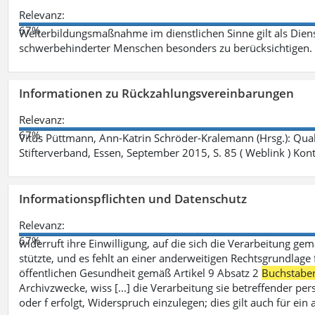
Relevanz:
67%
Weiterbildungsmaßnahme im dienstlichen Sinne gilt als Dien
schwerbehinderter Menschen besonders zu berücksichtigen. Fa
Informationen zu Rückzahlungsvereinbarungen
Relevanz:
67%
Vitus Püttmann, Ann-Katrin Schröder-Kralemann (Hrsg.): Qua
Stifterverband, Essen, September 2015, S. 85 ( Weblink ) Kon
Informationspflichten und Datenschutz
Relevanz:
67%
widerruft ihre Einwilligung, auf die sich die Verarbeitung ge
stützte, und es fehlt an einer anderweitigen Rechtsgrundlage 
öffentlichen Gesundheit gemäß Artikel 9 Absatz 2
Buchstabe
Archivzwecke, wiss [...] die Verarbeitung sie betreffender p
oder f erfolgt, Widerspruch einzulegen; dies gilt auch für ei