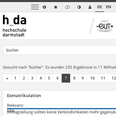
DE
EN
Gesucht nach "bücher".
Es wurden 235 Ergebnisse in 11 Milli
«
1
2
3
4
5
6
7
8
9
10
11
1
Exmatrikulation
Relevanz:
68%
Antragstellung sollten keine Verbindlichkeiten mehr gegenü