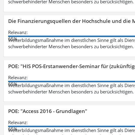
schwerbehinderter Menschen besonders zu berücksichtigen. Fa
Die Finanzierungsquellen der Hochschule und die M
Relevanz:
65%
Weiterbildungsmaßnahme im dienstlichen Sinne gilt als Dien
schwerbehinderter Menschen besonders zu berücksichtigen. Fa
POE: "HIS POS-Erstanwender-Seminar für (zukünfti
Relevanz:
65%
Weiterbildungsmaßnahme im dienstlichen Sinne gilt als Dien
schwerbehinderter Menschen besonders zu berücksichtigen. Fa
POE: "Access 2016 - Grundlagen"
Relevanz:
65%
Weiterbildungsmaßnahme im dienstlichen Sinne gilt als Dien