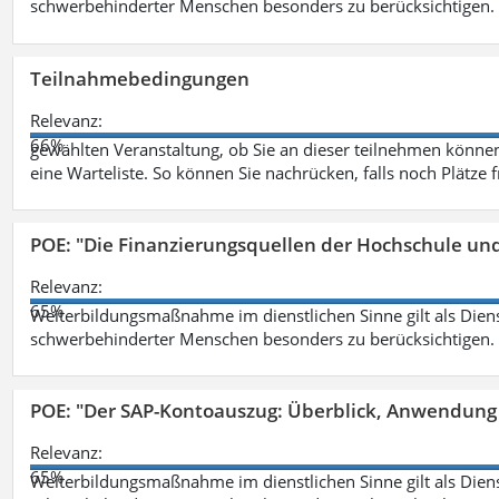
schwerbehinderter Menschen besonders zu berücksichtigen. Fa
Teilnahmebedingungen
Relevanz:
66%
gewählten Veranstaltung, ob Sie an dieser teilnehmen können.
eine Warteliste. So können Sie nachrücken, falls noch Plätze 
POE: "Die Finanzierungsquellen der Hochschule un
Relevanz:
65%
Weiterbildungsmaßnahme im dienstlichen Sinne gilt als Dien
schwerbehinderter Menschen besonders zu berücksichtigen. Fa
POE: "Der SAP-Kontoauszug: Überblick, Anwendung
Relevanz:
65%
Weiterbildungsmaßnahme im dienstlichen Sinne gilt als Dien