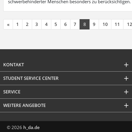
schwerbehinderter Menschen besonders zu berücksichtigen. Fa
«
1
2
3
4
5
6
7
8
9
10
11
1
KONTAKT
STUDENT SERVICE CENTER
SERVICE
WEITERE ANGEBOTE
© 2026
h_da.de