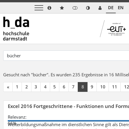
DE
EN
Gesucht nach "bücher".
Es wurden 235 Ergebnisse in 16 Milli
«
1
2
3
4
5
6
7
8
9
10
11
1
Excel 2016 Fortgeschrittene - Funktionen und Formu
Relevanz:
66%
Weiterbildungsmaßnahme im dienstlichen Sinne gilt als Dien