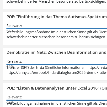
schwerbehinderter Menschen besonders zu berücksichtigen. Fa
POE: "Einführung in das Thema Autismus-Spektrum
Relevanz:
65%
Weiterbildungsmaßnahme im dienstlichen Sinne gilt als Dien
schwerbehinderter Menschen besonders zu berücksichtigen. Fa
Demokratie im Netz: Zwischen Desinformation un
Relevanz:
65%
Transfer (SFT) der h_da Sämtliche Informationen: https://h-
https://anny.co/en/book/h-da-dialogforum2025-demokratie-
POE: "Listen & Datenanalysen unter Excel 2016" (On
Relevanz:
65%
Weiterbildungsmaßnahme im dienstlichen Sinne gilt als Dien