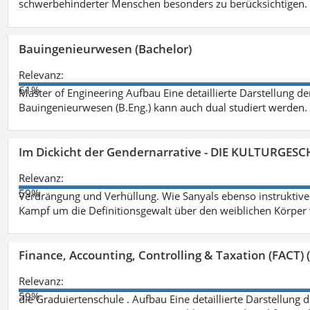
schwerbehinderter Menschen besonders zu berücksichtigen. Fa
Bauingenieurwesen (Bachelor)
Relevanz:
61%
Master of Engineering Aufbau Eine detaillierte Darstellung de
Bauingenieurwesen (B.Eng.) kann auch dual studiert werden.
Im Dickicht der Gendernarrative - DIE KULTURGES
Relevanz:
59%
Verdrängung und Verhüllung. Wie Sanyals ebenso instruktiv
Kampf um die Definitionsgewalt über den weiblichen Körper
Finance, Accounting, Controlling & Taxation (FACT) (
Relevanz:
59%
die Graduiertenschule . Aufbau Eine detaillierte Darstellung 