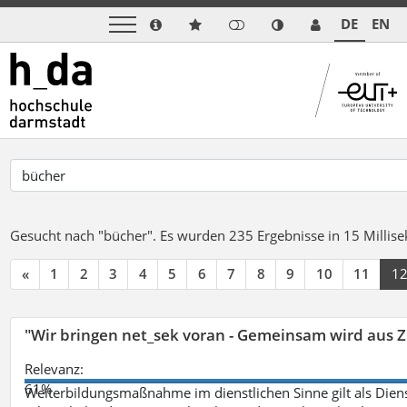
DE
EN
Gesucht nach "bücher".
Es wurden 235 Ergebnisse in 15 Milli
«
1
2
3
4
5
6
7
8
9
10
11
1
"Wir bringen net_sek voran - Gemeinsam wird aus
Relevanz:
61%
Weiterbildungsmaßnahme im dienstlichen Sinne gilt als Dien