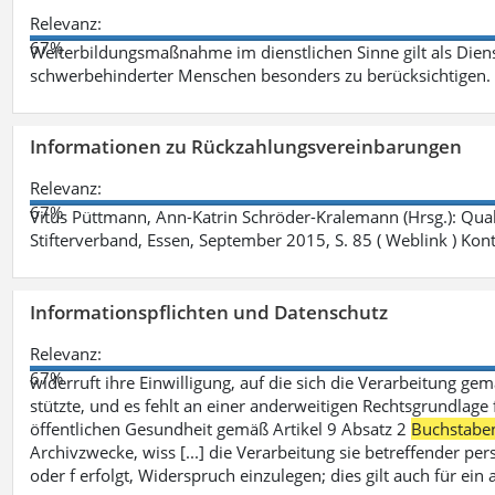
Relevanz:
67%
Weiterbildungsmaßnahme im dienstlichen Sinne gilt als Dien
schwerbehinderter Menschen besonders zu berücksichtigen. Fa
Informationen zu Rückzahlungsvereinbarungen
Relevanz:
67%
Vitus Püttmann, Ann-Katrin Schröder-Kralemann (Hrsg.): Qua
Stifterverband, Essen, September 2015, S. 85 ( Weblink ) Kon
Informationspflichten und Datenschutz
Relevanz:
67%
widerruft ihre Einwilligung, auf die sich die Verarbeitung ge
stützte, und es fehlt an einer anderweitigen Rechtsgrundlage 
öffentlichen Gesundheit gemäß Artikel 9 Absatz 2
Buchstabe
Archivzwecke, wiss [...] die Verarbeitung sie betreffender p
oder f erfolgt, Widerspruch einzulegen; dies gilt auch für ei