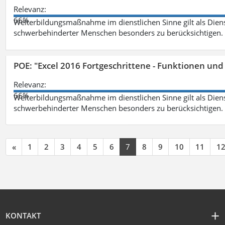
Relevanz:
66%
Weiterbildungsmaßnahme im dienstlichen Sinne gilt als Dien
schwerbehinderter Menschen besonders zu berücksichtigen. Fa
POE: "Excel 2016 Fortgeschrittene - Funktionen und
Relevanz:
66%
Weiterbildungsmaßnahme im dienstlichen Sinne gilt als Dien
schwerbehinderter Menschen besonders zu berücksichtigen. Fa
«
1
2
3
4
5
6
7
8
9
10
11
1
KONTAKT