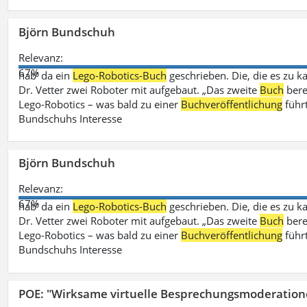
Björn Bundschuh
Relevanz:
67%
hab‘ da ein
Lego-Robotics-Buch
geschrieben. Die, die es zu k
Dr. Vetter zwei Roboter mit aufgebaut. „Das zweite
Buch
bere
Lego-Robotics – was bald zu einer
Buchveröffentlichung
führ
Bundschuhs Interesse
Björn Bundschuh
Relevanz:
67%
hab‘ da ein
Lego-Robotics-Buch
geschrieben. Die, die es zu k
Dr. Vetter zwei Roboter mit aufgebaut. „Das zweite
Buch
bere
Lego-Robotics – was bald zu einer
Buchveröffentlichung
führ
Bundschuhs Interesse
POE: "Wirksame virtuelle Besprechungsmoderation