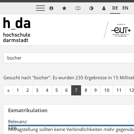
DE
EN
Gesucht nach "bücher".
Es wurden 235 Ergebnisse in 15 Milli
«
1
2
3
4
5
6
7
8
9
10
11
1
Exmatrikulation
Relevanz:
68%
Antragstellung sollten keine Verbindlichkeiten mehr gegenü