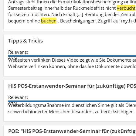
Antrags steht Ihnen die Exmatrikulationsbescheinigung onlin
Semesterbeitrag innerhalb der Rückmeldefrist nicht
verbucht
fortsetzen möchten. Nach Erhalt [...] Beratung bei der Zen
bequem online
buchen
. Bescheinigungen, Zugriff auf my.h-
Tipps & Tricks
Relevanz:
67%
Webseiten verlinken Dieses Video zeigt wie Sie Dokumente
Webseite verlinken können, ohne das Sie Dokumente downlo
HIS POS-Erstanwender-Seminar für (zukünftige) PO
Relevanz:
67%
Weiterbildungsmaßnahme im dienstlichen Sinne gilt als Dien
schwerbehinderter Menschen besonders zu berücksichtigen. Fa
POE: "HIS POS-Erstanwender-Seminar für (zukünfti