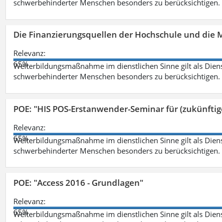
schwerbehinderter Menschen besonders zu berücksichtigen. Fa
Die Finanzierungsquellen der Hochschule und die M
Relevanz:
65%
Weiterbildungsmaßnahme im dienstlichen Sinne gilt als Dien
schwerbehinderter Menschen besonders zu berücksichtigen. Fa
POE: "HIS POS-Erstanwender-Seminar für (zukünfti
Relevanz:
65%
Weiterbildungsmaßnahme im dienstlichen Sinne gilt als Dien
schwerbehinderter Menschen besonders zu berücksichtigen. Fa
POE: "Access 2016 - Grundlagen"
Relevanz:
65%
Weiterbildungsmaßnahme im dienstlichen Sinne gilt als Dien