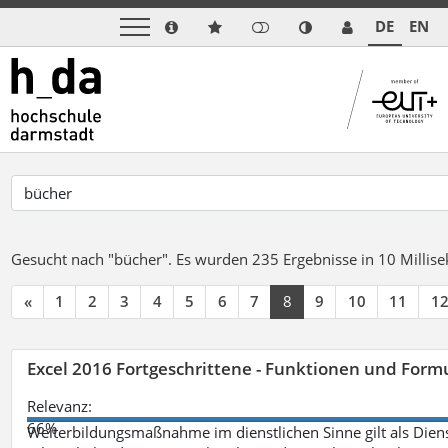
DE
EN
Gesucht nach "bücher".
Es wurden 235 Ergebnisse in 10 Milli
«
1
2
3
4
5
6
7
8
9
10
11
1
Excel 2016 Fortgeschrittene - Funktionen und Formu
Relevanz:
66%
Weiterbildungsmaßnahme im dienstlichen Sinne gilt als Dien