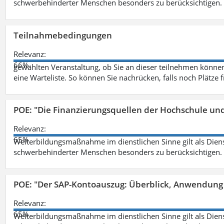
schwerbehinderter Menschen besonders zu berücksichtigen. Fa
Teilnahmebedingungen
Relevanz:
66%
gewählten Veranstaltung, ob Sie an dieser teilnehmen können.
eine Warteliste. So können Sie nachrücken, falls noch Plätze 
POE: "Die Finanzierungsquellen der Hochschule un
Relevanz:
65%
Weiterbildungsmaßnahme im dienstlichen Sinne gilt als Dien
schwerbehinderter Menschen besonders zu berücksichtigen. Fa
POE: "Der SAP-Kontoauszug: Überblick, Anwendung
Relevanz:
65%
Weiterbildungsmaßnahme im dienstlichen Sinne gilt als Dien