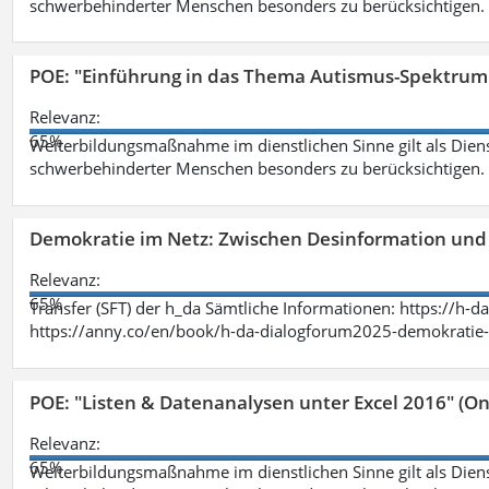
schwerbehinderter Menschen besonders zu berücksichtigen. Fa
POE: "Einführung in das Thema Autismus-Spektrum
Relevanz:
65%
Weiterbildungsmaßnahme im dienstlichen Sinne gilt als Dien
schwerbehinderter Menschen besonders zu berücksichtigen. Fa
Demokratie im Netz: Zwischen Desinformation un
Relevanz:
65%
Transfer (SFT) der h_da Sämtliche Informationen: https://h-
https://anny.co/en/book/h-da-dialogforum2025-demokratie-
POE: "Listen & Datenanalysen unter Excel 2016" (On
Relevanz:
65%
Weiterbildungsmaßnahme im dienstlichen Sinne gilt als Dien