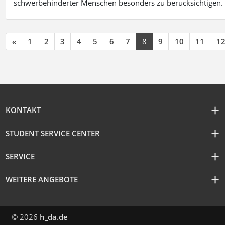
schwerbehinderter Menschen besonders zu berücksichtigen. Fa
«
1
2
3
4
5
6
7
8
9
10
11
1
KONTAKT
STUDENT SERVICE CENTER
SERVICE
WEITERE ANGEBOTE
© 2026
h_da.de