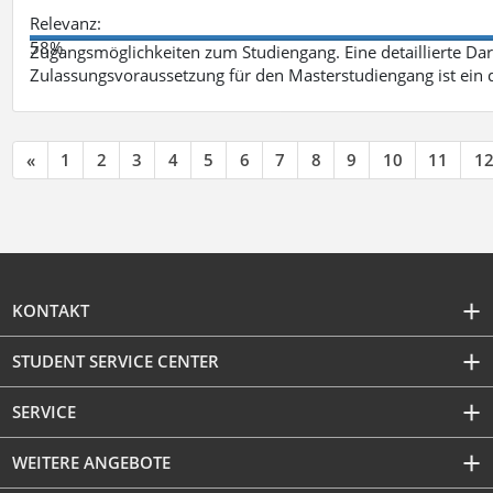
Relevanz:
58%
Zugangsmöglichkeiten zum Studiengang. Eine detaillierte Dar
Zulassungsvoraussetzung für den Masterstudiengang ist ein q
«
1
2
3
4
5
6
7
8
9
10
11
1
KONTAKT
STUDENT SERVICE CENTER
SERVICE
WEITERE ANGEBOTE