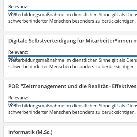
Relevanz:
58%
Weiterbildungsmaßnahme im dienstlichen Sinne gilt als Dien
schwerbehinderter Menschen besonders zu berücksichtigen. Fa
Digitale Selbstverteidigung für Mitarbeiter*innen 
Relevanz:
58%
Weiterbildungsmaßnahme im dienstlichen Sinne gilt als Dien
schwerbehinderter Menschen besonders zu berücksichtigen. Fa
POE: "Zeitmanagement und die Realität - Effektive
Relevanz:
58%
Weiterbildungsmaßnahme im dienstlichen Sinne gilt als Dien
schwerbehinderter Menschen besonders zu berücksichtigen. Fa
Informatik (M.Sc.)