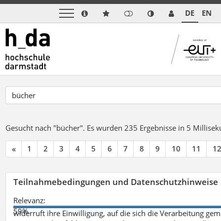
DE
EN
Gesucht nach "bücher".
Es wurden 235 Ergebnisse in 5 Millise
«
1
2
3
4
5
6
7
8
9
10
11
1
Teilnahmebedingungen und Datenschutzhinweise
Relevanz:
59%
widerruft ihre Einwilligung, auf die sich die Verarbeitung ge