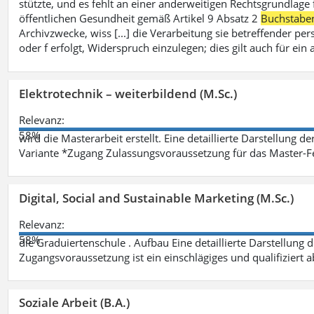
stützte, und es fehlt an einer anderweitigen Rechtsgrundlage 
öffentlichen Gesundheit gemäß Artikel 9 Absatz 2
Buchstabe
Archivzwecke, wiss [...] die Verarbeitung sie betreffender p
oder f erfolgt, Widerspruch einzulegen; dies gilt auch für ei
Elektrotechnik – weiterbildend (M.Sc.)
Relevanz:
58%
wird die Masterarbeit erstellt. Eine detaillierte Darstellung d
Variante *Zugang Zulassungsvoraussetzung für das Master-
Digital, Social and Sustainable Marketing (M.Sc.)
Relevanz:
58%
die Graduiertenschule . Aufbau Eine detaillierte Darstellung 
Zugangsvoraussetzung ist ein einschlägiges und qualifiziert 
Soziale Arbeit (B.A.)