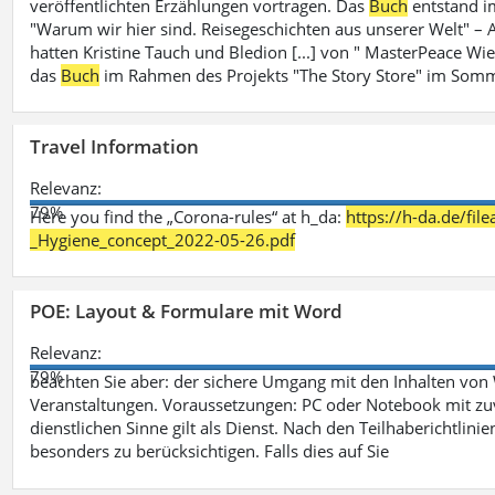
veröffentlichten Erzählungen vortragen. Das
Buch
entstand i
"Warum wir hier sind. Reisegeschichten aus unserer Welt" – A
hatten Kristine Tauch und Bledion [...] von " MasterPeace Wi
das
Buch
im Rahmen des Projekts "The Story Store" im Somm
Travel Information
Relevanz:
79%
Here you find the „Corona-rules“ at h_da:
https://h-da.de/fi
_Hygiene_concept_2022-05-26.pdf
POE: Layout & Formulare mit Word
Relevanz:
79%
beachten Sie aber: der sichere Umgang mit den Inhalten von
Veranstaltungen. Voraussetzungen: PC oder Notebook mit zu
dienstlichen Sinne gilt als Dienst. Nach den Teilhaberichtlin
besonders zu berücksichtigen. Falls dies auf Sie