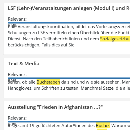
LSF (Lehr-)Veranstaltungen anlegen (Modul I) und R
Relevanz:
81%
t die Veranstaltungskoordination, bildet das Vorlesungsverze
Schulungen zu LSF vermitteln einen Überblick über die Funkt
Dienst. Nach den Teilhaberichtlinien und dem
Sozialgesetzbu
berücksichtigen. Falls dies auf Sie
Text & Media
Relevanz:
81%
sehen, ob alle
Buchstaben
da sind und wie sie aussehen. M
Handgloves, um Schriften zu testen. Manchmal Sätze, die all
Ausstellung "Frieden in Afghanistan ...?"
Relevanz:
80%
insgesamt 19 geflüchteten Autor*innen des
Buches
Warum wir