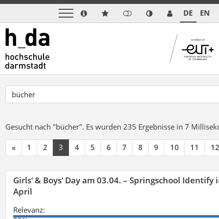
DE
EN
Gesucht nach "bücher".
Es wurden 235 Ergebnisse in 7 Millise
«
1
2
3
4
5
6
7
8
9
10
11
1
Girls‘ & Boys‘ Day am 03.04. – Springschool Identify
April
Relevanz: