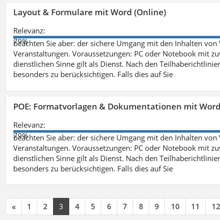
Layout & Formulare mit Word (Online)
Relevanz:
79%
beachten Sie aber: der sichere Umgang mit den Inhalten von
Veranstaltungen. Voraussetzungen: PC oder Notebook mit zu
dienstlichen Sinne gilt als Dienst. Nach den Teilhaberichtlin
besonders zu berücksichtigen. Falls dies auf Sie
POE: Formatvorlagen & Dokumentationen mit Wor
Relevanz:
79%
beachten Sie aber: der sichere Umgang mit den Inhalten von
Veranstaltungen. Voraussetzungen: PC oder Notebook mit zu
dienstlichen Sinne gilt als Dienst. Nach den Teilhaberichtlin
besonders zu berücksichtigen. Falls dies auf Sie
«
1
2
3
4
5
6
7
8
9
10
11
1