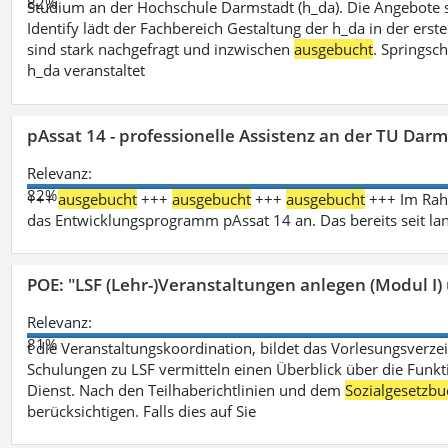
82%
Studium an der Hochschule Darmstadt (h_da). Die Angebote 
Identify lädt der Fachbereich Gestaltung der h_da in der ers
sind stark nachgefragt und inzwischen
ausgebucht
. Springsc
h_da veranstaltet
pAssat 14 - professionelle Assistenz an der TU Dar
Relevanz:
82%
+++
ausgebucht
+++
ausgebucht
+++
ausgebucht
+++ Im Rahm
das Entwicklungsprogramm pAssat 14 an. Das bereits seit l
POE: "LSF (Lehr-)Veranstaltungen anlegen (Modul I)
Relevanz:
81%
t die Veranstaltungskoordination, bildet das Vorlesungsverze
Schulungen zu LSF vermitteln einen Überblick über die Funkt
Dienst. Nach den Teilhaberichtlinien und dem
Sozialgesetzbu
berücksichtigen. Falls dies auf Sie