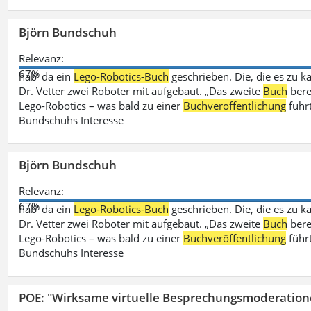
Björn Bundschuh
Relevanz:
67%
hab‘ da ein
Lego-Robotics-Buch
geschrieben. Die, die es zu k
Dr. Vetter zwei Roboter mit aufgebaut. „Das zweite
Buch
bere
Lego-Robotics – was bald zu einer
Buchveröffentlichung
führ
Bundschuhs Interesse
Björn Bundschuh
Relevanz:
67%
hab‘ da ein
Lego-Robotics-Buch
geschrieben. Die, die es zu k
Dr. Vetter zwei Roboter mit aufgebaut. „Das zweite
Buch
bere
Lego-Robotics – was bald zu einer
Buchveröffentlichung
führ
Bundschuhs Interesse
POE: "Wirksame virtuelle Besprechungsmoderation