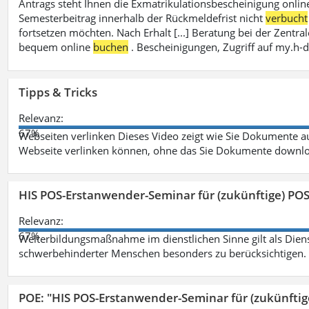
Antrags steht Ihnen die Exmatrikulationsbescheinigung onlin
Semesterbeitrag innerhalb der Rückmeldefrist nicht
verbucht
fortsetzen möchten. Nach Erhalt [...] Beratung bei der Zen
bequem online
buchen
. Bescheinigungen, Zugriff auf my.h-
Tipps & Tricks
Relevanz:
67%
Webseiten verlinken Dieses Video zeigt wie Sie Dokumente
Webseite verlinken können, ohne das Sie Dokumente downlo
HIS POS-Erstanwender-Seminar für (zukünftige) PO
Relevanz:
67%
Weiterbildungsmaßnahme im dienstlichen Sinne gilt als Dien
schwerbehinderter Menschen besonders zu berücksichtigen. Fa
POE: "HIS POS-Erstanwender-Seminar für (zukünfti