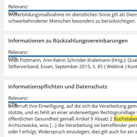
Relevanz:
67%
Weiterbildungsmaßnahme im dienstlichen Sinne gilt als Dien
schwerbehinderter Menschen besonders zu berücksichtigen. Fa
Informationen zu Rückzahlungsvereinbarungen
Relevanz:
67%
Vitus Püttmann, Ann-Katrin Schröder-Kralemann (Hrsg.): Qua
Stifterverband, Essen, September 2015, S. 85 ( Weblink ) Kon
Informationspflichten und Datenschutz
Relevanz:
67%
widerruft ihre Einwilligung, auf die sich die Verarbeitung ge
stützte, und es fehlt an einer anderweitigen Rechtsgrundlage 
öffentlichen Gesundheit gemäß Artikel 9 Absatz 2
Buchstabe
Archivzwecke, wiss [...] die Verarbeitung sie betreffender p
oder f erfolgt, Widerspruch einzulegen; dies gilt auch für ei