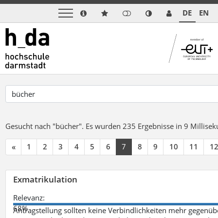
DE
EN
Gesucht nach "bücher".
Es wurden 235 Ergebnisse in 9 Millise
«
1
2
3
4
5
6
7
8
9
10
11
1
Exmatrikulation
Relevanz:
68%
Antragstellung sollten keine Verbindlichkeiten mehr gegenü