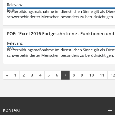
Relevanz:
66%
Weiterbildungsmaßnahme im dienstlichen Sinne gilt als Dien
schwerbehinderter Menschen besonders zu berücksichtigen. Fa
POE: "Excel 2016 Fortgeschrittene - Funktionen und
Relevanz:
66%
Weiterbildungsmaßnahme im dienstlichen Sinne gilt als Dien
schwerbehinderter Menschen besonders zu berücksichtigen. Fa
«
1
2
3
4
5
6
7
8
9
10
11
1
KONTAKT