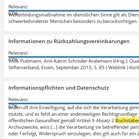
Relevanz:
67%
Weiterbildungsmaßnahme im dienstlichen Sinne gilt als Dien
schwerbehinderter Menschen besonders zu berücksichtigen. Fa
Informationen zu Rückzahlungsvereinbarungen
Relevanz:
67%
Vitus Püttmann, Ann-Katrin Schröder-Kralemann (Hrsg.): Qua
Stifterverband, Essen, September 2015, S. 85 ( Weblink ) Kon
Informationspflichten und Datenschutz
Relevanz:
67%
widerruft ihre Einwilligung, auf die sich die Verarbeitung ge
stützte, und es fehlt an einer anderweitigen Rechtsgrundlage 
öffentlichen Gesundheit gemäß Artikel 9 Absatz 2
Buchstabe
Archivzwecke, wiss [...] die Verarbeitung sie betreffender p
oder f erfolgt, Widerspruch einzulegen; dies gilt auch für ei