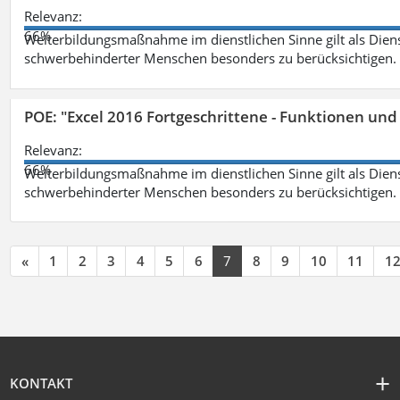
Relevanz:
66%
Weiterbildungsmaßnahme im dienstlichen Sinne gilt als Dien
schwerbehinderter Menschen besonders zu berücksichtigen. Fa
POE: "Excel 2016 Fortgeschrittene - Funktionen und
Relevanz:
66%
Weiterbildungsmaßnahme im dienstlichen Sinne gilt als Dien
schwerbehinderter Menschen besonders zu berücksichtigen. Fa
«
1
2
3
4
5
6
7
8
9
10
11
1
KONTAKT