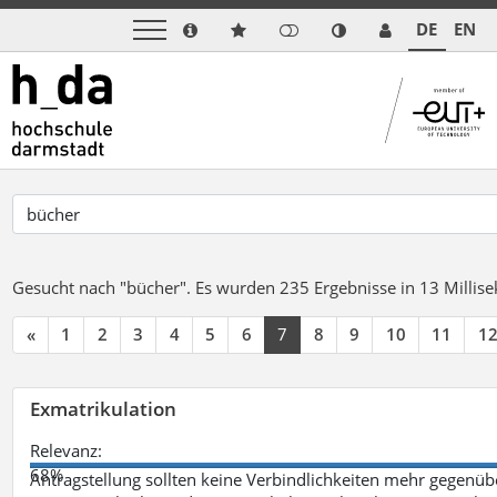
DE
EN
Gesucht nach "bücher".
Es wurden 235 Ergebnisse in 13 Milli
«
1
2
3
4
5
6
7
8
9
10
11
1
Exmatrikulation
Relevanz:
68%
Antragstellung sollten keine Verbindlichkeiten mehr gegenü