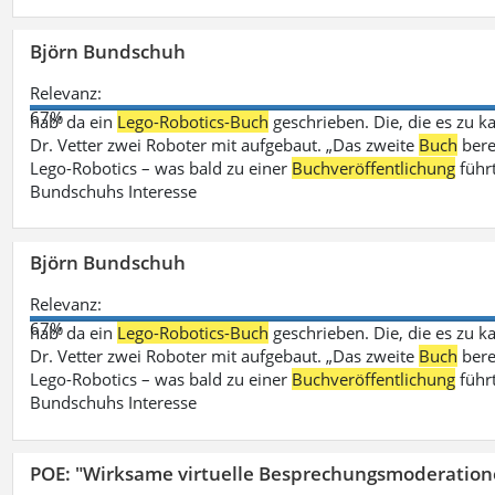
Björn Bundschuh
Relevanz:
67%
hab‘ da ein
Lego-Robotics-Buch
geschrieben. Die, die es zu k
Dr. Vetter zwei Roboter mit aufgebaut. „Das zweite
Buch
bere
Lego-Robotics – was bald zu einer
Buchveröffentlichung
führ
Bundschuhs Interesse
Björn Bundschuh
Relevanz:
67%
hab‘ da ein
Lego-Robotics-Buch
geschrieben. Die, die es zu k
Dr. Vetter zwei Roboter mit aufgebaut. „Das zweite
Buch
bere
Lego-Robotics – was bald zu einer
Buchveröffentlichung
führ
Bundschuhs Interesse
POE: "Wirksame virtuelle Besprechungsmoderation