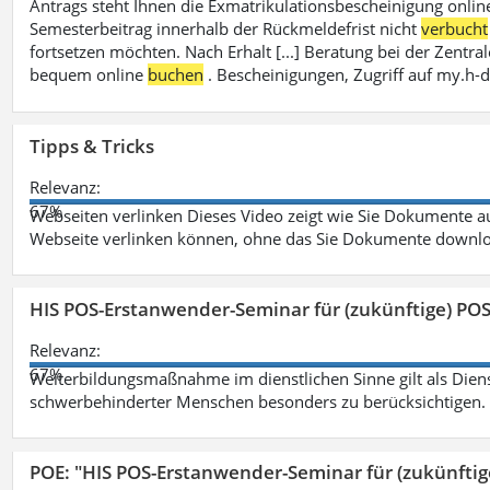
Antrags steht Ihnen die Exmatrikulationsbescheinigung onlin
Semesterbeitrag innerhalb der Rückmeldefrist nicht
verbucht
fortsetzen möchten. Nach Erhalt [...] Beratung bei der Zen
bequem online
buchen
. Bescheinigungen, Zugriff auf my.h-
Tipps & Tricks
Relevanz:
67%
Webseiten verlinken Dieses Video zeigt wie Sie Dokumente
Webseite verlinken können, ohne das Sie Dokumente downlo
HIS POS-Erstanwender-Seminar für (zukünftige) PO
Relevanz:
67%
Weiterbildungsmaßnahme im dienstlichen Sinne gilt als Dien
schwerbehinderter Menschen besonders zu berücksichtigen. Fa
POE: "HIS POS-Erstanwender-Seminar für (zukünfti