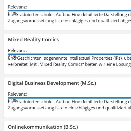
Relevanz:
61%
die Graduiertenschule . Aufbau Eine detaillierte Darstellung 
Zugangsvoraussetzung ist einschlägiges und qualifiziert ab
Mixed Reality Comics
Relevanz:
61%
und Geschichten, sogenannte Intellectual Properties (IPs), üb
verbreitet. Mit „Mixed Reality Comics“ bieten wir eine Lösung
Digital Business Development (M.Sc.)
Relevanz:
61%
die Graduiertenschule . Aufbau Eine detaillierte Darstellung 
Zugangsvoraussetzung ist ein einschlägiges und qualifiziert 
Onlinekommunikation (B.Sc.)