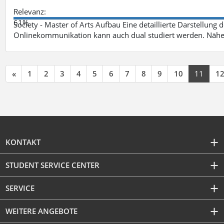
Relevanz:
61%
Society - Master of Arts Aufbau Eine detaillierte Darstellung 
Onlinekommunikation kann auch dual studiert werden. Nähe
«
1
2
3
4
5
6
7
8
9
10
11
1
KONTAKT
STUDENT SERVICE CENTER
SERVICE
WEITERE ANGEBOTE