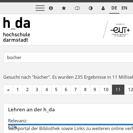
DE
EN
Gesucht nach "bücher".
Es wurden 235 Ergebnisse in 11 Milli
«
1
2
3
4
5
6
7
8
9
10
11
1
Lehren an der h_da
Relevanz:
62%
Suchportal der Bibliothek sowie Links zu weiteren online ve