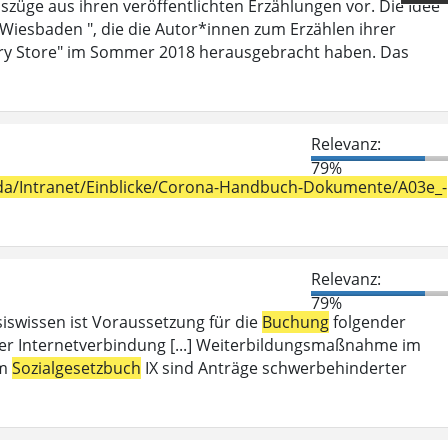
szüge aus ihren veröffentlichten Erzählungen vor. Die Idee
 Wiesbaden ", die die Autor*innen zum Erzählen ihrer
ry Store" im Sommer 2018 herausgebracht haben. Das
Relevanz:
79%
h_da/Intranet/Einblicke/Corona-Handbuch-Dokumente/A03e_-
Relevanz:
79%
iswissen ist Voraussetzung für die
Buchung
folgender
er Internetverbindung [...] Weiterbildungsmaßnahme im
em
Sozialgesetzbuch
IX sind Anträge schwerbehinderter