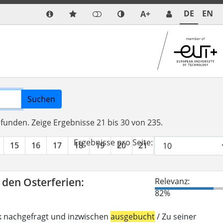
DE
EN
A+
Suchen
efunden.
Zeige Ergebnisse 21 bis 30 von 235.
Ergebnisse pro Seite:
15
16
17
18
19
20
21
22
23
24
n den Osterferien:
Relevanz:
82%
k nachgefragt und inzwischen
ausgebucht
/ Zu seiner