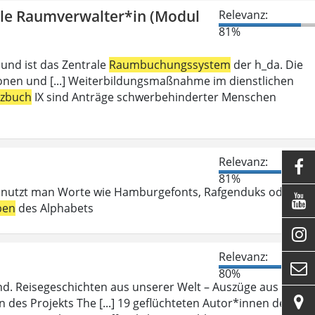
olle Raumverwalter*in (Modul
Relevanz:
81%
 und ist das Zentrale
Raumbuchungssystem
der h_da. Die
ionen und [...] Weiterbildungsmaßnahme im dienstlichen
tzbuch
IX sind Anträge schwerbehinderter Menschen
Relevanz:

81%
enutzt man Worte wie Hamburgefonts, Rafgenduks oder

ben
des Alphabets

Relevanz:

80%
d. Reisegeschichten aus unserer Welt – Auszüge aus ihren

des Projekts The [...] 19 geflüchteten Autor*innen des