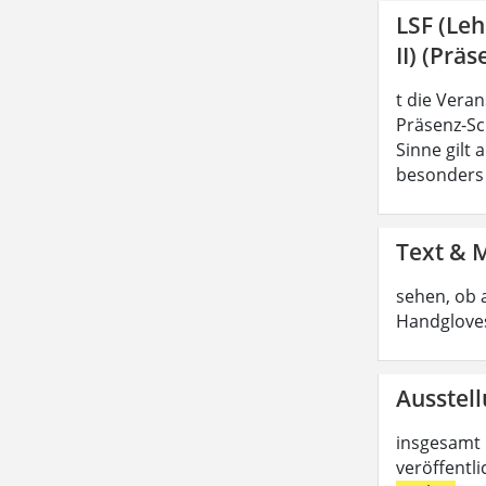
LSF (Le
II) (Präs
t die Vera
Präsenz-Sc
Sinne gilt
besonders z
Text & 
sehen, ob 
Handgloves
Ausstell
insgesamt 
veröffentl