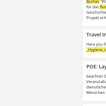
Buches
"Wa
für das
Bu
Geschichte
Projekt erh
Travel 
Here you f
_Hygiene_c
POE: La
beachten S
Veranstalt
dienstliche
Menschen b