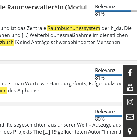
olle Raumverwalter*in (Modul
Relevanz:
81%
 und ist das Zentrale
Raumbuchungssystem
der h_da. Die
ionen und [...] Weiterbildungsmaßnahme im dienstlichen
tzbuch
IX sind Anträge schwerbehinderter Menschen
Relevanz:

81%
enutzt man Worte wie Hamburgefonts, Rafgenduks oder

ben
des Alphabets

Relevanz:

80%
d. Reisegeschichten aus unserer Welt – Auszüge aus ihren

des Projekts The [...] 19 geflüchteten Autor*innen des