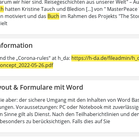
rum wir hier sind. Reisegeschichten aus unserer Welt" – Au
ch
hatten Kristine Tauch und Bledion [...] von " MasterPeace
n motiviert und das
Buch
im Rahmen des Projekts "The Sto
ielt
Information
ind the „Corona-rules“ at h_da:
https://h-da.de/fileadmin/
oncept_2022-05-26.pdf
yout & Formulare mit Word
ie aber: der sichere Umgang mit den Inhalten von Word Bas
ungen. Voraussetzungen: PC oder Notebook mit zuverlässig
n Sinne gilt als Dienst. Nach den Teilhaberichtlinien und d
esonders zu berücksichtigen. Falls dies auf Sie