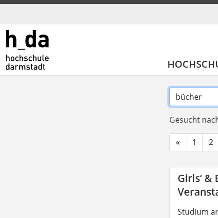
HOCHSCH
Gesucht nach
«
1
2
Girls‘ &
Veransta
Studium an