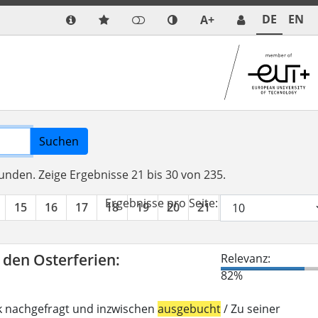
DE
EN
A+
Suchen
funden.
Zeige Ergebnisse 21 bis 30 von 235.
Ergebnisse pro Seite:
15
16
17
18
19
20
21
22
23
24
n den Osterferien:
Relevanz:
82%
k nachgefragt und inzwischen
ausgebucht
/ Zu seiner