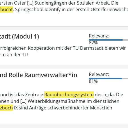
rsten Oster [...] Studiengängen der Sozialen Arbeit. Die
ebucht
. Springschool Identify in der ersten Osterferienwoch
tadt (Modul 1)
Relevanz:
82%
folgreichen Kooperation mit der TU Darmstadt bieten wir
gem an der TU
und Rolle Raumverwalter*in
Relevanz:
81%
 und ist das Zentrale
Raumbuchungssystem
der h_da. Die
ionen und [...] Weiterbildungsmaßnahme im dienstlichen
tzbuch
IX sind Anträge schwerbehinderter Menschen