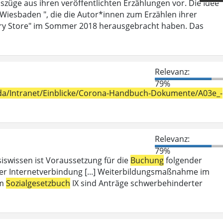
szüge aus ihren veröffentlichten Erzählungen vor. Die Idee
 Wiesbaden ", die die Autor*innen zum Erzählen ihrer
ry Store" im Sommer 2018 herausgebracht haben. Das
Relevanz:
79%
h_da/Intranet/Einblicke/Corona-Handbuch-Dokumente/A03e_-
Relevanz:
79%
iswissen ist Voraussetzung für die
Buchung
folgender
er Internetverbindung [...] Weiterbildungsmaßnahme im
em
Sozialgesetzbuch
IX sind Anträge schwerbehinderter