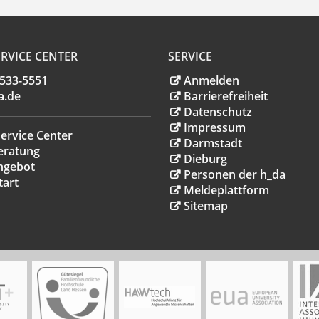
RVICE CENTER
SERVICE
.533-5551
Anmelden
a
.
de
Barrierefreiheit
Datenschutz
Impressum
ervice Center
Darmstadt
eratung
Dieburg
ngebot
Personen der h_da
tart
Meldeplattform
Sitemap