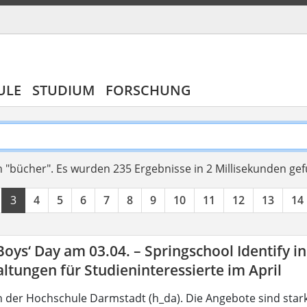
ULE
STUDIUM
FORSCHUNG
 "bücher".
Es wurden 235 Ergebnisse in 2 Millisekunden ge
3
4
5
6
7
8
9
10
11
12
13
14
 Boys‘ Day am 03.04. – Springschool Identify i
ltungen für Studieninteressierte im April
 der Hochschule Darmstadt (h_da). Die Angebote sind star