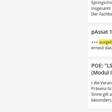
Springschoo
insgesamt 
Der Fachbe
pAssat 1
+++
ausge
erneut das
POE: "L
(Modul I
t die Vera
Präsenz-Sc
Sinne gilt
besonders z