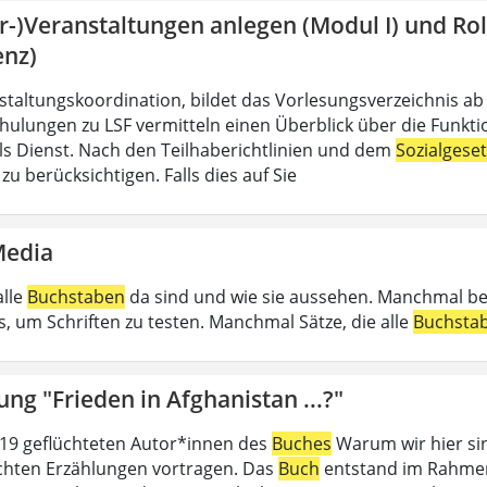
hr-)Veranstaltungen anlegen (Modul I) und R
enz)
nstaltungskoordination, bildet das Vorlesungsverzeichnis ab
hulungen zu LSF vermitteln einen Überblick über die Funkt
 als Dienst. Nach den Teilhaberichtlinien und dem
Sozialgese
u berücksichtigen. Falls dies auf Sie
Media
alle
Buchstaben
da sind und wie sie aussehen. Manchmal b
, um Schriften zu testen. Manchmal Sätze, die alle
Buchsta
ung "Frieden in Afghanistan ...?"
19 geflüchteten Autor*innen des
Buches
Warum wir hier sin
ichten Erzählungen vortragen. Das
Buch
entstand im Rahmen 