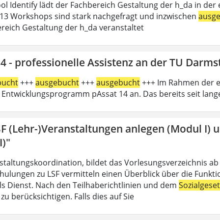
l Identify lädt der Fachbereich Gestaltung der h_da in der e
13 Workshops sind stark nachgefragt und inzwischen
ausg
reich Gestaltung der h_da veranstaltet
4 - professionelle Assistenz an der TU Darms
bucht
+++
ausgebucht
+++
ausgebucht
+++ Im Rahmen der er
 Entwicklungsprogramm pAssat 14 an. Das bereits seit lan
SF (Lehr-)Veranstaltungen anlegen (Modul I) 
I)"
nstaltungskoordination, bildet das Vorlesungsverzeichnis ab
hulungen zu LSF vermitteln einen Überblick über die Funkt
 als Dienst. Nach den Teilhaberichtlinien und dem
Sozialgese
u berücksichtigen. Falls dies auf Sie