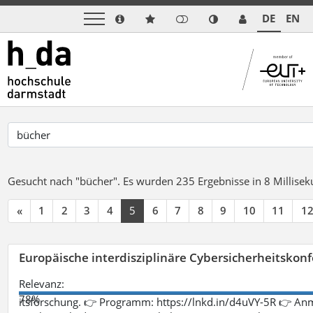
DE
EN
Gesucht nach "bücher".
Es wurden 235 Ergebnisse in 8 Millise
«
1
2
3
4
5
6
7
8
9
10
11
1
Europäische interdisziplinäre Cybersicherheitskonf
Relevanz:
78%
itsforschung. 👉 Programm: https://lnkd.in/d4uVY-5R 👉 An