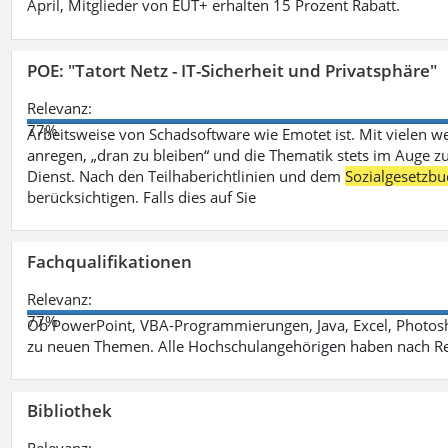
April, Mitglieder von EUT+ erhalten 15 Prozent Rabatt.
POE: "Tatort Netz - IT-Sicherheit und Privatsphäre"
Relevanz:
77%
Arbeitsweise von Schadsoftware wie Emotet ist. Mit vielen w
anregen, „dran zu bleiben“ und die Thematik stets im Auge zu
Dienst. Nach den Teilhaberichtlinien und dem
Sozialgesetzbu
berücksichtigen. Falls dies auf Sie
Fachqualifikationen
Relevanz:
77%
Ob PowerPoint, VBA-Programmierungen, Java, Excel, Photosh
zu neuen Themen. Alle Hochschulangehörigen haben nach Re
Bibliothek