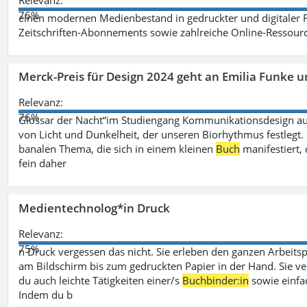
Relevanz:
76%
einen modernen Medienbestand in gedruckter und digitaler
Zeitschriften-Abonnements sowie zahlreiche Online-Ressou
Merck-Preis für Design 2024 geht an Emilia Funke 
Relevanz:
76%
Glossar der Nacht“im Studiengang Kommunikationsdesign aus
von Licht und Dunkelheit, der unseren Biorhythmus festlegt. 
banalen Thema, die sich in einem kleinen
Buch
manifestiert, 
fein daher
Medientechnolog*in Druck
Relevanz:
75%
n Druck vergessen das nicht. Sie erleben den ganzen Arbeitsp
am Bildschirm bis zum gedruckten Papier in der Hand. Sie v
du auch leichte Tätigkeiten einer/s
Buchbinder:in
sowie einfa
Indem du b