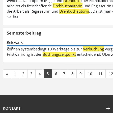
weiter … Das Diplom (Regie und
Drehbuch
) der Filmakademie
arbeitet als freischaffende
Drehbuchautorin
und Regisseurin in
die Arbeit als Regisseurin und
Drehbuchautorin
. „Da ist man 
seither
Semesterbeitrag
Relevanz:
73%
können systembedingt 10 Werktage bis zur
Verbuchung
verge
Fristwahrung ist der
Buchungszeitpunkt
entscheidend. Überw
«
1
2
3
4
5
6
7
8
9
10
11
1
KONTAKT