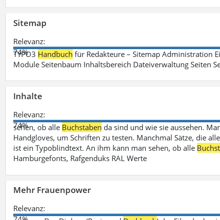
Sitemap
Relevanz:
74%
TYPO3
Handbuch
für Redakteure – Sitemap Administration Ei
Module Seitenbaum Inhaltsbereich Dateiverwaltung Seiten Se
Inhalte
Relevanz:
74%
sehen, ob alle
Buchstaben
da sind und wie sie aussehen. M
Handgloves, um Schriften zu testen. Manchmal Sätze, die all
ist ein Typoblindtext. An ihm kann man sehen, ob alle
Buchs
Hamburgefonts, Rafgenduks RAL Werte
Mehr Frauenpower
Relevanz:
74%