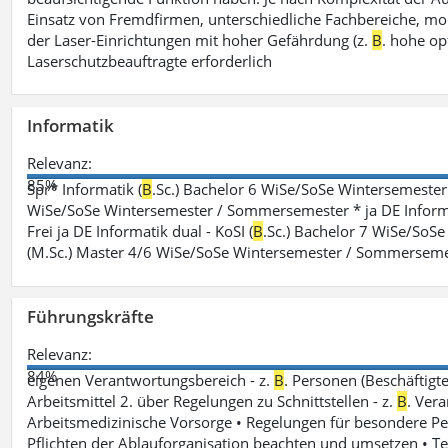
Einsatz von Fremdfirmen, unterschiedliche Fachbereiche, mobi
der Laser-Einrichtungen mit hoher Gefährdung (z.
B
. hohe op
Laserschutzbeauftragte erforderlich
Informatik
Relevanz:
85%
Spr* Informatik (
B
.Sc.) Bachelor 6 WiSe/SoSe Wintersemester
WiSe/SoSe Wintersemester / Sommersemester * ja DE Informat
Frei ja DE Informatik dual - KoSI (
B
.Sc.) Bachelor 7 WiSe/SoS
(M.Sc.) Master 4/6 WiSe/SoSe Wintersemester / Sommersem
Führungskräfte
Relevanz:
84%
eigenen Verantwortungsbereich - z.
B
. Personen (Beschäftig
Arbeitsmittel 2. über Regelungen zu Schnittstellen - z.
B
. Vera
Arbeitsmedizinische Vorsorge • Regelungen für besondere P
Pflichten der Ablauforganisation beachten und umsetzen • T