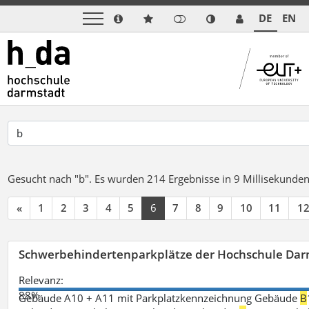
DE
EN
Gesucht nach "b".
Es wurden 214 Ergebnisse in 9 Millisekunde
«
1
2
3
4
5
6
7
8
9
10
11
1
Schwerbehindertenparkplätze der Hochschule Dar
Relevanz:
88%
Gebäude A10 + A11 mit Parkplatzkennzeichnung Gebäude
B