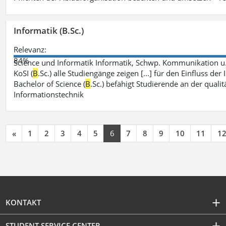
Informatik (B.Sc.)
Relevanz:
84%
Science und Informatik Informatik, Schwp. Kommunikation u
KoSI (
B
.Sc.) alle Studiengänge zeigen [...] für den Einfluss 
Bachelor of Science (
B
.Sc.) befähigt Studierende an der qual
Informationstechnik
«
1
2
3
4
5
6
7
8
9
10
11
1
KONTAKT
STUDENT SERVICE CENTER