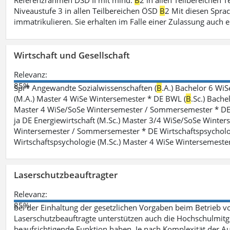
Referenzrahmen DSD II mit mind.
B
2 in allen Teilbereichen 
Niveaustufe 3 in allen Teilbereichen ÖSD
B
2 Mit diesen Spra
immatrikulieren. Sie erhalten im Falle einer Zulassung auch e
Wirtschaft und Gesellschaft
Relevanz:
85%
Spr* Angewandte Sozialwissenschaften (
B
.A.) Bachelor 6 Wi
(M.A.) Master 4 WiSe Wintersemester * DE BWL (
B
.Sc.) Bach
Master 4 WiSe/SoSe Wintersemester / Sommersemester * DE E
ja DE Energiewirtschaft (M.Sc.) Master 3/4 WiSe/SoSe Winte
Wintersemester / Sommersemester * DE Wirtschaftspsycholo
Wirtschaftspsychologie (M.Sc.) Master 4 WiSe Wintersemeste
Laserschutzbeauftragter
Relevanz:
85%
bei der Einhaltung der gesetzlichen Vorgaben beim Betrieb v
Laserschutzbeauftragte unterstützen auch die Hochschulmitgli
beaufsichtigende Funktion haben. Je nach Komplexität der Au