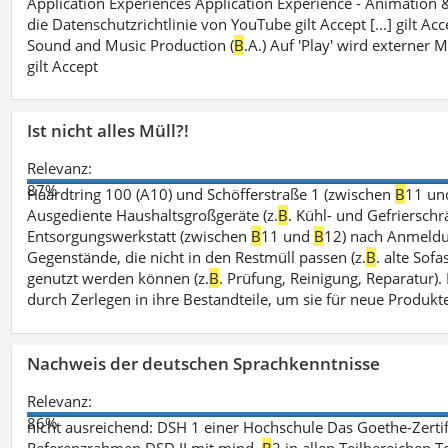
Application Experiences Application Experience - Animation
die Datenschutzrichtlinie von YouTube gilt Accept [...] gilt Ac
Sound and Music Production (
B
.A.) Auf 'Play' wird externer
gilt Accept
Ist nicht alles Müll?!
Relevanz:
87%
Haardtring 100 (A10) und Schöfferstraße 1 (zwischen
B
11 u
Ausgediente Haushaltsgroßgeräte (z.
B
. Kühl- und Gefrierschr
Entsorgungswerkstatt (zwischen
B
11 und
B
12) nach Anmeldu
Gegenstände, die nicht in den Restmüll passen (z.
B
. alte Sofa
genutzt werden können (z.
B
. Prüfung, Reinigung, Reparatur)
durch Zerlegen in ihre Bestandteile, um sie für neue Produkt
Nachweis der deutschen Sprachkenntnisse
Relevanz:
86%
nicht ausreichend: DSH 1 einer Hochschule Das Goethe-Zerti