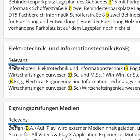
Behindertenparkplatz Lageplan des Gebäudes
B
15 mit Parkp
Informatik Schöfferstraße 8
b
zwei Behindertenparkplätze L
D15 Fachbereich Informatik Schöfferstraße 8
b
zwei Behinder
für Forschung und Entwicklung | Haus der Forschung Holzho
vorhandene Parkplatz ist auf dem Lageplan noch nicht ei
Elektrotechnik- und Informationstechnik (KoSE)
Relevanz:
87%
n angeboten: Elektrotechnik und Informationstechnik (
B
.Eng.
Wirtschaftsingenieurwesen (
B
.Sc. und M.Sc. ) Win-Win für St
(
B
.Eng.) Electrical Engineering and Information Technology - i
Wirtschaftsingenieurwesen (
B
.Sc.) Wirtschaftsingenieurwese
Eignungsprüfungen Medien
Relevanz:
87%
Design (
B
.A.) Auf 'Play' wird externer Medieninhalt geladen, 
Accept for All Videos & Play × Application Experience: Motion